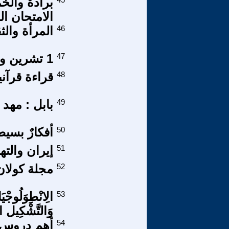
برادة والخ
الامتحان ا
46
المرأة وال
47
1 تشرين والانتقال للدعوة اللاارضوية العظمى/4 (ملحق)
48
قراءة قرآن
49
بابل : مهد 
50
أفكارٌ بسيطةٌ
51
إيران والته
52
مجلة كولان
53
الِانْطِوَلُوجْيَ
وَالتَّشْكِيل ال
54
أهم دروس الهزيمة 