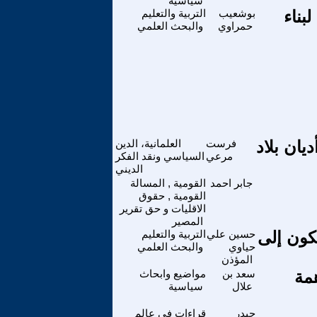
سياسية
بناء
بوشعيب
التربية والتعليم
حمراوي
والبحث العلمي
يان بلاد
فرست
العلمانية، الدين
مرعي
السياسي ونقد الفكر
الديني
جابر احمد
القومية , المسالة
القومية , حقوق
الاقليات و حق تقرير
المصير
كون إلى
حسين علي
التربية والتعليم
حياوي
والبحث العلمي
المؤذن
مة
سعد بن
مواضيع وابحاث
علال
سياسية
حيدر
قراءات في عالم