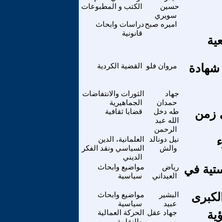
حسين
الكتب و المطبوعات
سويري
اميره صبح
دراسات وابحاث
قانونية
ية
شهادة
مروان فلو
القضية الكردية
جهاد
الثورات والانتفاضات
حمدان
الجماهيرية
ي زمن
طه دخل
قضايا ثقافية
الله عبد
الرحمن
ء
نيل دونالد
العلمانية، الدين
والش
السياسي ونقد الفكر
الديني
ستية في
رياض
مواضيع وابحاث
العيداني
سياسية
لكبرى
البشير
مواضيع وابحاث
عبيد
سياسية
ية
جهاد عقل
الحركة العمالية
والنقابية