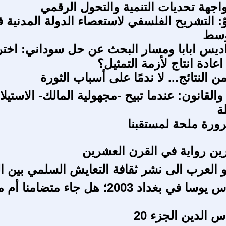
اجهة تحديات التنمية والتحول الرقمي
ؤ: التشريح الفلسفي لاستعصاء الدولة المدنية 
وسط
ديس ابابا ومسار البحث عن حل سوداني: اختر
ادة انتاج لأزمة التمثيل؟
ن النتائج... لا ندمًا على أسباب الثورة
والقانون: عندما تبيح -مجهولية المالك- الاستيل
ة
ورة ملحة لمستقبنا
ن رواية في القرن العشرين
 العرب الى نشر ثقافة التعايش السلمي بين ا
ماريو بارغاس يوسا في بغداد 2003؛ هل جاء متضامنا
 الدين الجزء 20