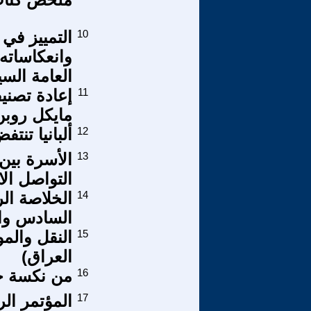
10
وانعكاساته 
العامة السي
11
إعادة تصني
مايكل روبن 
12
ألبانيا تن
13
الأسرة بين 
التواصل ال
14
الخلاصة ال
السادس وال
15
النقل والمو
العراق)
16
من نكسة حر
17
المؤتمر الر