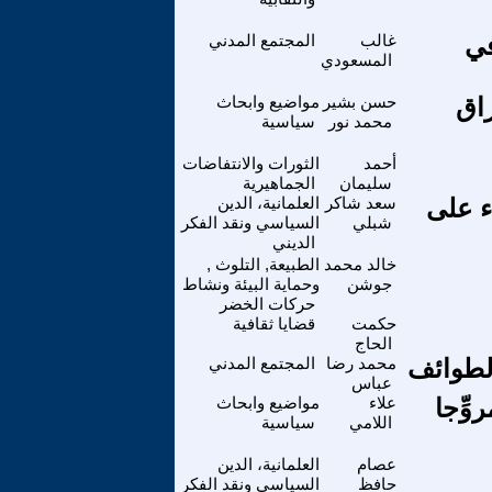
في
غالب
المجتمع المدني
المسعودي
اق
حسن بشير
مواضيع وابحاث
محمد نور
سياسية
أحمد
الثورات والانتفاضات
سليمان
الجماهيرية
اء على
سعد شاكر
العلمانية، الدين
شبلي
السياسي ونقد الفكر
الديني
خالد محمد
الطبيعة, التلوث ,
جوشن
وحماية البيئة ونشاط
حركات الخضر
حكمت
قضايا ثقافية
الحاج
لطوائف
محمد رضا
المجتمع المدني
عباس
 أم مروِّجا
علاء
مواضيع وابحاث
اللامي
سياسية
عصام
العلمانية، الدين
حافظ
السياسي ونقد الفكر