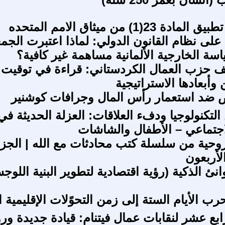
التمييز في تطبيق المادة 23(1) من ميثاق الامم المتحده
على نظام القانون الدولي: لماذا اعتبرت الجمع
اسة الخارجية الألمانية مساهمة غير كافية؟
ف حزب العمال الكردستاني: قراءة في توقيت 
وأبعادها الاستراتيجية
تفض ضد استعمار رأس المال وجرافات كوشنير
التكنولوجيا ودفء العلاقات: العزلة الحديثة ف
اجتماعي – الأطفال والشاشات
روحية من سلسلة كتب محادثات مع الله | الجز
أربعون
انئ الذكية (رؤية اقتصادية لتطوير البنية اللوج
ب الأيام الستة إلى زمن التحوًلات الإقليمية ا
ابع عشر لنقابات عمال فيتنام: قيادة جديدة ورؤ