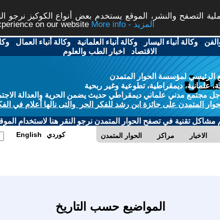
ة التصفح والنشر، الموقع يستخدم بعض أنواع الكوكيز نرجو النق
More info - المزيد
experience on our website
الفن
-
وكالة أنباء اليسار
-
وكالة أنباء العلمانية
-
وكالة أنباء العمال
-
وكا
الاقتصاد
-
اخبار الطب والعلوم
 الرئيسي لمؤسسة الحوار المتمدن
، علمانية، ديمقراطية، تطوعية وغير ربحية
ل مجتمع مدني علماني ديمقراطي حديث يضمن الحرية والعدالة الاجتم
حوار المتمدن على جائزة ابن رشد للفكر الحر والتى نالها أعلام في الفك
م مشاكل تقنية في تصفح الحوار المتمدن نرجو النقر هنا لاستخدام الموقع
كوردي
English
الاخبار
مراكز
الحوار المتمدن
المواضيع حسب التاريخ