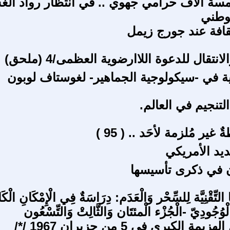
مسة آلاف حرامي جهوي .. في انتظار رواد ال
لوطني
ثقافة عند جورج زيمل
ية في -سيكولوجية الجماهير- لغوستاف لوبون
التنجيم في العالم.
 غير مُلزمة لأحَد .. ( 95 )
ديد الأمريكي
 في ذكرى تأسيسها
ا التِّقْنِيَّة لِلسِّحْر وَالْعَدَم: دِرَاسَةٌ فِي الْإِمْكَانِ الْك
ْوُجُودِيّ -الْجُزْء الْمئتَان وَالثَّالِتْ وَالتِّسْعُون
الكبرى في 5 من حزيران 1967 /*/