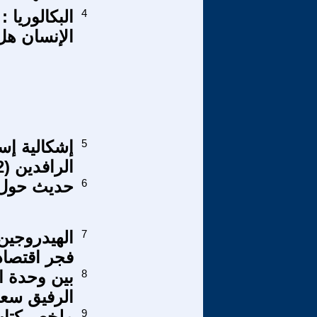
4
البكالوريا 
الإنسان هل
5
إشكالية إس
الرافدين (2)
6
​حديث حول 
7
الهيدروجين
فجر اقتصاد
8
بين وحدة ا
الرفيق سعي
9
ملخص كتاب (ان