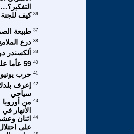
التفكير؟…
36
كيف للجنة 
37
طبيعة الصر
38
درع الملامح
39
ألكسندر دو
40
59 عاًما على احتلال هضبة الجولان
41
حرب يونيو 67 (النكسة) وإعادة تعريف فلسط
42
إعرف بلدك
سياحي
43
من أوروبا ا
الأنهار في
44
على احتلال
45