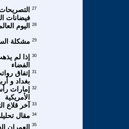
27
التصريحات 
فيضانات الف
28
اليوم العالم
29
مشكلة السل
30
إذا لم يذه
الفضاء
31
إتفاق روات
بغداد و أرب
32
إمارات رأس 
الأمريكية
33
آخر قلاع ا
34
مقال تحليلي
35
العمران ال