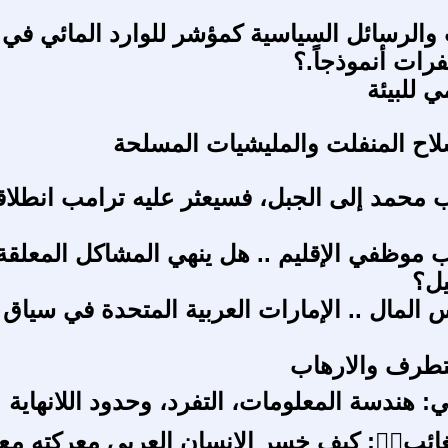
والرسائل السياسية كمؤشر للوارد المائي في ا
رات أنموذجاً.؟
ي للبيئة
اح المنفلت والمليشيات المسلحة
ب محمد إلى الجبل، فسيعثر عليه ترامب انطلاق
ب موظفي الإقليم .. هل ينهي المشاكل المعلقة
يل؟
المال .. الإمارات العربية المتحدة في سياق ا
لتطرف والارهاب
: هندسة المعلومات، التفرد، وحدود اللانهاية
غائب🤷‍♂: كيف خسر الإنسان العربي معركته مع