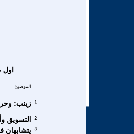
اول ص
الموضوع
1
زينب: وحريت
2
التسويق وأ
3
يتشابهان في