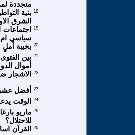
متجددة لمو
18
بنية التواط
الشرق الا
19
اجتماعات ا
سياسي ام اع
20
بخيبة أملٍ م
21
بين الفتوى 
أموال الدول
22
الاشجار ضر
23
أفضل عشري
24
الوقت يدعو
25
للاحتلال؟
26
القرآن اساس