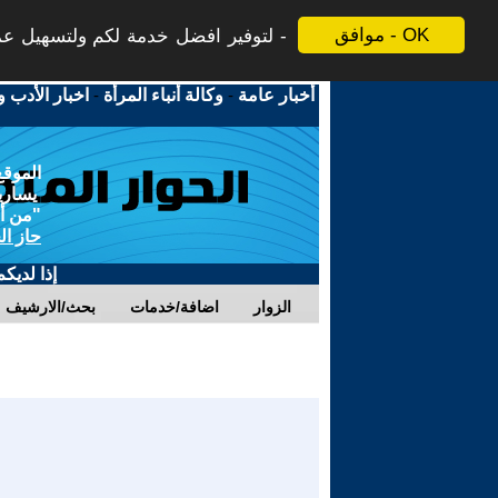
موافق - OK
لتوفير افضل خدمة لكم ولتسهيل عملي
أخبار عامة
-
وكالة أنباء المرأة
-
اخبار الأدب و
الموقع
يسارية
"من أج
حاز ال
إذا لديك
الزوار
اضافة/خدمات
بحث/الارشيف