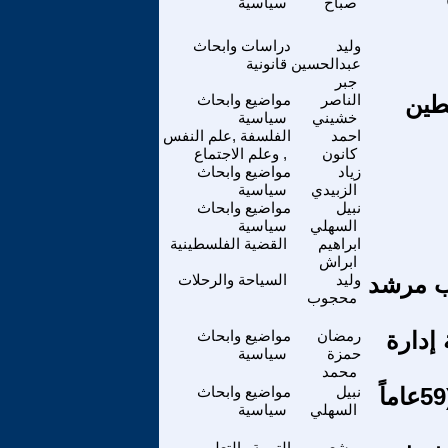
صباح
سياسية
وليد
دراسات وابحاث
عبدالحسين
قانونية
جبر
ين ​
الناصر
مواضيع وابحاث
خشيني
سياسية
احمد
الفلسفة ,علم النفس
كانون
, وعلم الاجتماع
زياد
مواضيع وابحاث
الزبيدي
سياسية
نبيل
مواضيع وابحاث
السهلي
سياسية
ابراهيم
القضية الفلسطينية
ابراش
ب مرشد
وليد
السياحة والرحلات
محجوب
 إدارة
رمضان
مواضيع وابحاث
حمزة
سياسية
محمد
اثنان وعشرون في المائة من مساحة فلسطين التاريخية (59عاماً
نبيل
مواضيع وابحاث
السهلي
سياسية
بوشعيب
التربية والتعليم