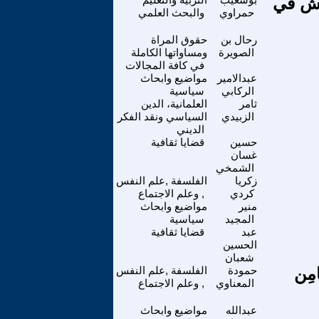
غش في
حمراوي
والبحث العلمي
رحال بن
حقوق المراة
الصويرة
ومساواتها الكاملة
في كافة المجالات
عبدالامير
مواضيع وابحاث
الركابي
سياسية
ثامر
العلمانية، الدين
الزبيدي
السياسي ونقد الفكر
الديني
حسين
قضايا ثقافية
غسان
الشمخي
زكريا
الفلسفة ,علم النفس
كردي
, وعلم الاجتماع
منير
مواضيع وابحاث
المجيد
سياسية
عبد
قضايا ثقافية
الحسين
شعبان
َامِن
حمودة
الفلسفة ,علم النفس
المعناوي
, وعلم الاجتماع
عبدالله
مواضيع وابحاث