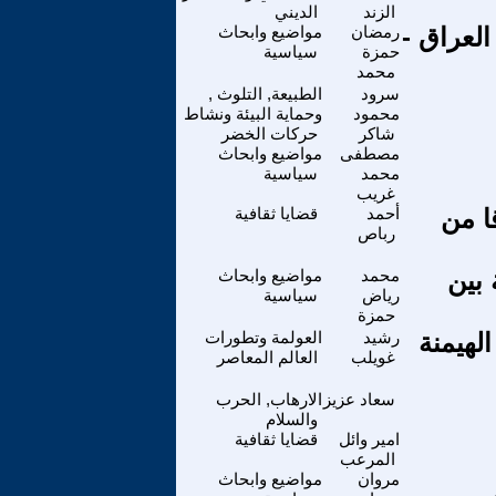
الزند
الديني
لعراق -
رمضان
مواضيع وابحاث
حمزة
سياسية
محمد
سرود
الطبيعة, التلوث ,
محمود
وحماية البيئة ونشاط
شاكر
حركات الخضر
مصطفى
مواضيع وابحاث
محمد
سياسية
غريب
ا من
أحمد
قضايا ثقافية
رباص
 بين
محمد
مواضيع وابحاث
رياض
سياسية
حمزة
لهيمنة
رشيد
العولمة وتطورات
غويلب
العالم المعاصر
سعاد عزيز
الارهاب, الحرب
والسلام
امير وائل
قضايا ثقافية
المرعب
مروان
مواضيع وابحاث