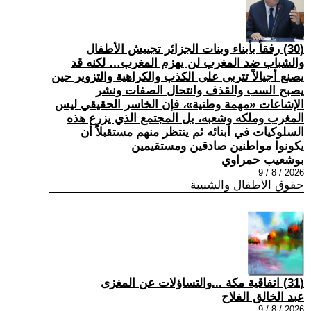
(30) رفقاً بأبناء وبنات الجزائر تجييش الأطفال
والشباب ضد المغرب لن يهزم المغرب… لكنه قد
يصنع أجيالاً تتربى على الكذب والكراهية والتزوير حين
يصبح السب والقذف وانتحال الصفات ونشر
الإشاعات «مهمة وطنية»، فإن الخاسر الحقيقي ليس
المغرب وملكه وشعبه، بل المجتمع الذي يزرع هذه
السلوكيات في أبنائه ثم ينتظر منهم مستقبلاً أن
يكونوا مواطنين صادقين ومستقيمين
بوشعيب حمراوي
2026 / 8 / 9
حقوق الاطفال والشبيبة
(31) اتفاقية مكة ...والتساؤلات عن المغزى
عبد الخالق الفلاح
2026 / 8 / 9