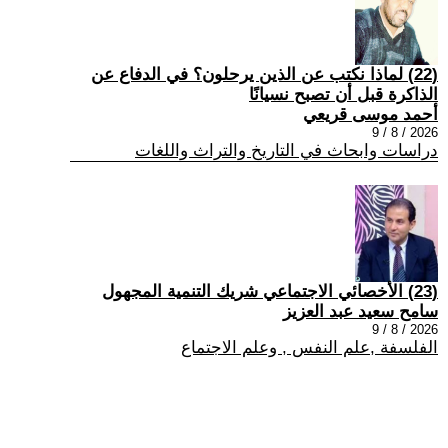
(22) لماذا نكتب عن الذين يرحلون؟ في الدفاع عن
الذاكرة قبل أن تصبح نسيانًا
أحمد موسى قريعي
2026 / 8 / 9
دراسات وابحاث في التاريخ والتراث واللغات
(23) الأخصائي الاجتماعي شريك التنمية المجهول
سامح سعيد عبد العزيز
2026 / 8 / 9
الفلسفة ,علم النفس , وعلم الاجتماع