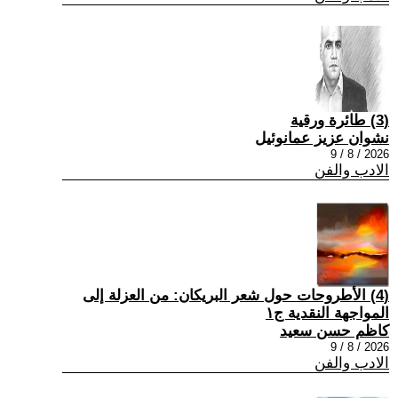
(3) طائرة ورقية
نشوان عزيز عمانوئيل
2026 / 8 / 9
الادب والفن
(4) الأطروحات حول شعر البريكان: من العزلة إلى
المواجهة النقدية ج١
كاظم حسن سعيد
2026 / 8 / 9
الادب والفن