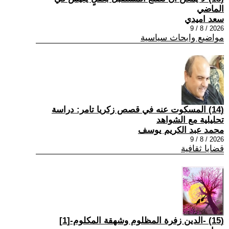
الماضي
سعد اميدي
2026 / 8 / 9
مواضيع وابحاث سياسية
(14) المسكوت عنه في قصص زكريا تامر: دراسة
تحليلية مع الشواهد
محمد عبد الكريم يوسف
2026 / 8 / 9
قضايا ثقافية
(15) -الدين زفرة المظلوم وشهقة المكلوم-[1]