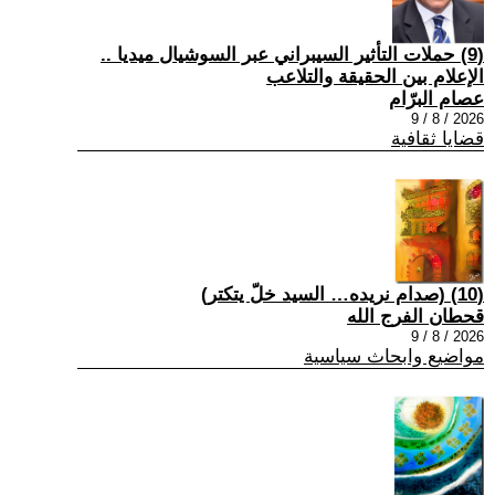
(9) حملات التأثير السيبراني عبر السوشيال ميديا ..
الإعلام بين الحقيقة والتلاعب
عصام البرّام
2026 / 8 / 9
قضايا ثقافية
(10) (صدام نريده… السيد خلّ يتكتر)
قحطان الفرج الله
2026 / 8 / 9
مواضيع وابحاث سياسية