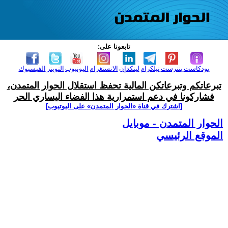
تابعونا على:
بودكاست
بنترست
تيلكرام
لينكدإن
الانستغرام
اليوتيوب
التويتر
الفيسبوك
تبرعاتكم وتبرعاتكن المالية تحفظ استقلال الحوار المتمدن،
فشاركونا في دعم استمرارية هذا الفضاء اليساري الحر
[اشترك في قناة ‫«الحوار المتمدن» على اليوتيوب]
الحوار المتمدن - موبايل
الموقع الرئيسي