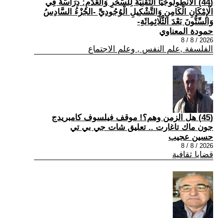
(44) الْأَنْطُولُوجْيَا التِّقْنِيَّةُ لِلسِّحْرِ وَالْعَدَمِ: دِرَاسَةٌ فِي
الْإِمْكَانِ الْكَامِنِ وَالتَّشْكِيلِ الْوُجُودِيِّ -الجُزْءُ السَّادِسُ
وَالسِّتُّونَ بَعْدَ الثَّلَاثِمِائَةِ-
حمودة المعناوي
2026 / 8 / 8
الفلسفة ,علم النفس , وعلم الاجتماع
(45) هل الزمن وهم؟! موقف فيلسوف كامبريدج
جون ماك تاغارت .. تعليق شات جي بي تي
حسين عجيب
2026 / 8 / 8
قضايا ثقافية