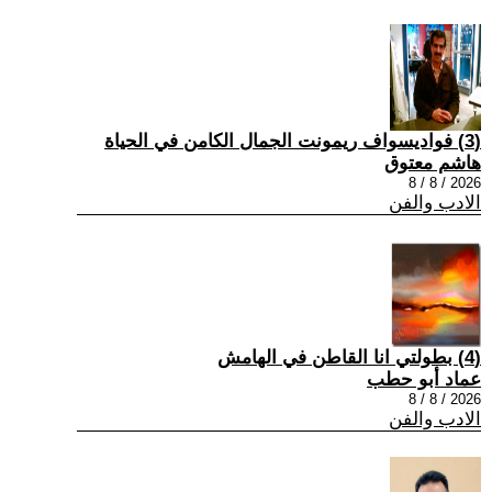
(3) فواديسواف ريمونت الجمال الكامن في الحياة
هاشم معتوق
2026 / 8 / 8
الادب والفن
(4) بطولتي انا القاطن في الهامش
عماد أبو حطب
2026 / 8 / 8
الادب والفن