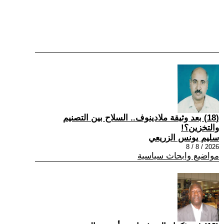
(18) بعد وثيقة ملادينوف.. السلاح بين التصنيم
والتخزين؟!
سليم يونس الزريعي
2026 / 8 / 8
مواضيع وابحاث سياسية