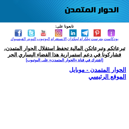
تابعونا على:
بودكاست
بنترست
تيلكرام
لينكدإن
الانستغرام
اليوتيوب
التويتر
الفيسبوك
تبرعاتكم وتبرعاتكن المالية تحفظ استقلال الحوار المتمدن،
فشاركونا في دعم استمرارية هذا الفضاء اليساري الحر
[اشترك في قناة ‫«الحوار المتمدن» على اليوتيوب]
الحوار المتمدن - موبايل
الموقع الرئيسي