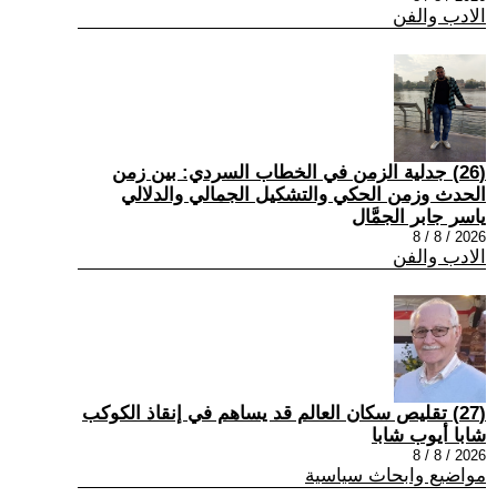
الادب والفن
(26) جدلية الزمن في الخطاب السردي: بين زمن
الحدث وزمن الحكي والتشكيل الجمالي والدلالي
ياسر جابر الجمَّال
2026 / 8 / 8
الادب والفن
(27) تقليص سكان العالم قد يساهم في إنقاذ الكوكب
شابا أيوب شابا
2026 / 8 / 8
مواضيع وابحاث سياسية