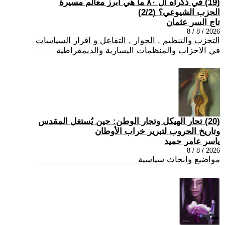
(19) في ذكراه ال ٨٠ ما هي أبرز معالم مسيرة
الحزب الشيوعي؟ (2/2)
تاج السر عثمان
2026 / 8 / 8
التحزب والتنظيم , الحوار , التفاعل و اقرار السياسات
في الاحزاب والمنظمات اليسارية والديمقراطية
(20) تجار الهيكل وتجار الوطن: حين يُستغل المقدس
وتاريخ الحروب لتبرير خراب الأوطان
ياسر عامر حميد
2026 / 8 / 8
مواضيع وابحاث سياسية