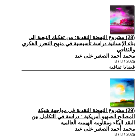
(28) مشروع النهضة النقدية: من تفكيك التبعية إلى
بناء الإنسانية دراسة تأسيسية في منهج التحرر الفكري
والثقافي
محمد أحمد الصغير على عيد
2026 / 8 / 8
قضايا ثقافية
(29) مشروع النهضة النقدية في مواجهة شبكة
المصالح الصهيو-أمريكية : دراسة في التكامل بين
النقد البنّاء ومقاومة الهيمنة العالمية
محمد أحمد الصغير على عيد
2026 / 8 / 8