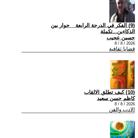
(9) الفكر في الدرجة الرابعة _ حوار بين
الذكاءين...تكملة
حسين عجيب
2026 / 8 / 8
قضايا ثقافية
(10) كيف تطلق الالقاب
كاظم حسن سعيد
2026 / 8 / 8
الادب والفن