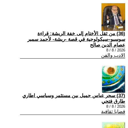
(36) من ثقل الأختام إلى خفة الريشة: قراءة
سوسيو–سيكولوجية في قصة -ريشة- لأحمد سمير
عصام الدين صالح
2026 / 8 / 8
الادب والفن
(37) سحر عباس جميل بين مستثمر وسياسي اطاري
طارق فتحي
2026 / 8 / 8
قضايا ثقافية