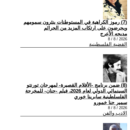
(7) رموز الكراهية في المستوطنات ينثرون سمومهم
ويحرضون على ارتكاب المزيد من الجرائم
مديحه الأعرج
2026 / 8 / 8
القضية الفلسطينية
(8) ضمن برنامج -الأفلام القصيرة- لمهرجان تورنتو
السينمائي الدولي لعام 2026، فيلم -حنان- للمخرجة
الفلسلطينية سابرينا خوري
سمير حنا خمورو
2026 / 8 / 8
الادب والفن