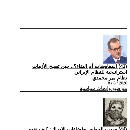
(43) المفاوضات أم البقاء؟.. حين تصبح الأزمات
استراتيجية للنظام الإيراني
نظام مير محمدي
2026 / 8 / 8
مواضيع وابحاث سياسية
(44) صمت الحواس وفضاءات الإدراك: كيف نفهم