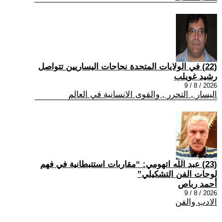
(22) في الولايات المتحدة نجاحات اليساريين تتواصل
رشيد غويلب
2026 / 8 / 9
اليسار , التحرر , والقوى الانسانية في العالم
(23) عبد الله اتهومي: “مقاربات استتبطانية في فهم
لوحات الفن التشكيلي”
أحمد رباص
2026 / 8 / 9
الادب والفن