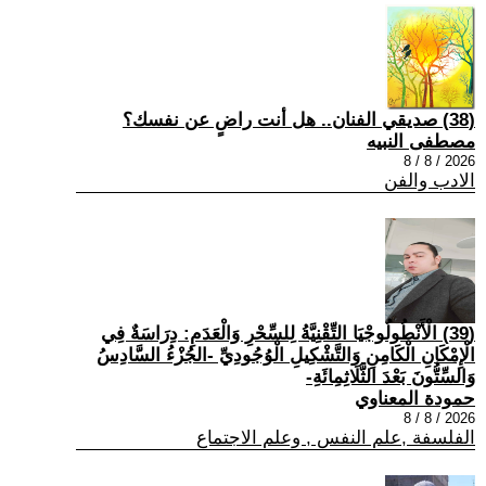
(38) صديقي الفنان.. هل أنت راضٍ عن نفسك؟
مصطفى النبيه
2026 / 8 / 8
الادب والفن
(39) الْأَنْطُولُوجْيَا التِّقْنِيَّةُ لِلسِّحْرِ وَالْعَدَمِ: دِرَاسَةٌ فِي
الْإِمْكَانِ الْكَامِنِ وَالتَّشْكِيلِ الْوُجُودِيِّ -الجُزْءُ السَّادِسُ
وَالسِّتُّونَ بَعْدَ الثَّلَاثِمِائَةِ-
حمودة المعناوي
2026 / 8 / 8
الفلسفة ,علم النفس , وعلم الاجتماع