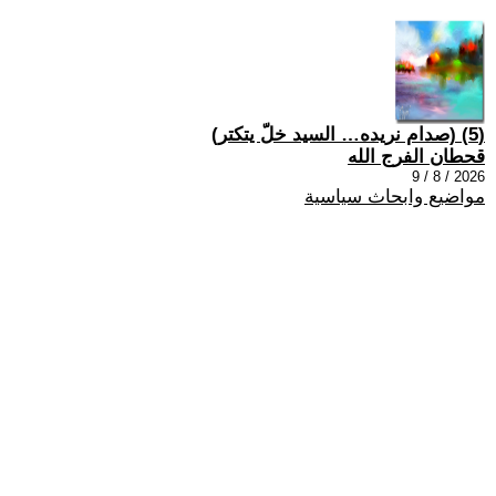
(5) (صدام نريده… السيد خلّ يتكتر)
قحطان الفرج الله
2026 / 8 / 9
مواضيع وابحاث سياسية