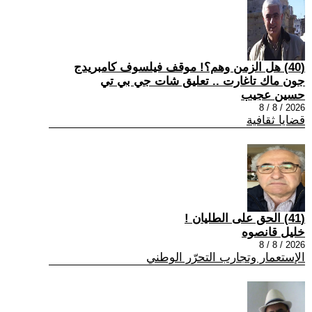
(40) هل الزمن وهم؟! موقف فيلسوف كامبريدج
جون ماك تاغارت .. تعليق شات جي بي تي
حسين عجيب
2026 / 8 / 8
قضايا ثقافية
(41) الحق على الطليان !
خليل قانصوه
2026 / 8 / 8
الإستعمار وتجارب التحرّر الوطني