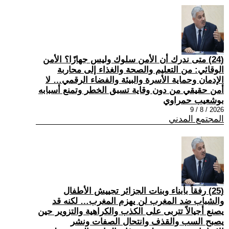
(24) متى ندرك أن الأمن سلوك وليس جهازًا؟ الأمن
الوقائي: من التعليم والصحة والغذاء إلى محاربة
الإدمان وحماية الأسرة والبيئة والفضاء الرقمي… لا
أمن حقيقي من دون وقاية تسبق الخطر وتمنع أسبابه
بوشعيب حمراوي
2026 / 8 / 9
المجتمع المدني
(25) رفقاً بأبناء وبنات الجزائر تجييش الأطفال
والشباب ضد المغرب لن يهزم المغرب… لكنه قد
يصنع أجيالاً تتربى على الكذب والكراهية والتزوير حين
يصبح السب والقذف وانتحال الصفات ونشر