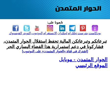
تابعونا على:
بودكاست
بنترست
تيلكرام
لينكدإن
الانستغرام
اليوتيوب
التويتر
الفيسبوك
تبرعاتكم وتبرعاتكن المالية تحفظ استقلال الحوار المتمدن،
فشاركونا في دعم استمرارية هذا الفضاء اليساري الحر
[اشترك في قناة ‫«الحوار المتمدن» على اليوتيوب]
الحوار المتمدن - موبايل
الموقع الرئيسي