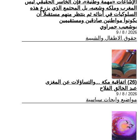
الإشاعات «مهمة وطنية»، فإن الخاسر الحقيقي ليس
المغرب وملكه وشعبه، بل المجتمع الذي يزرع هذه
السلوكيات في أبنائه ثم ينتظر منهم مستقبلاً أن
يكونوا مواطنين صادقين ومستقيمين
بوشعيب حمراوي
2026 / 8 / 9
حقوق الاطفال والشبيبة
(26) اتفاقية مكة ...والتساؤلات عن المغزى
عبد الخالق الفلاح
2026 / 8 / 9
مواضيع وابحاث سياسية