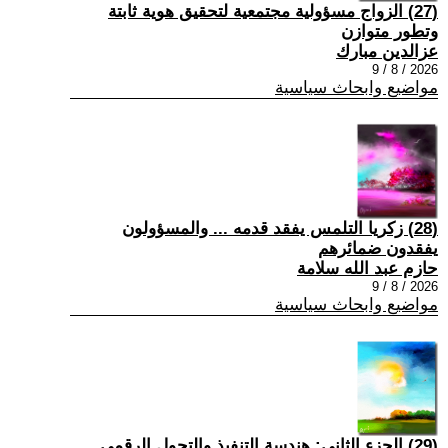
(27) الزواج مسؤولية مجتمعية لتحقيق هوية ثابتة
وتطور متوازن
عزالدين مبارك
2026 / 8 / 9
مواضيع وابحاث سياسية
(28) زكريا التلمس يفقد قدمه ... والمسؤولون
يفقدون ضمائرهم
حازم عبد الله سلامة
2026 / 8 / 9
مواضيع وابحاث سياسية
(29) الجزء الثاني: هندسة التنفيذ والتحول الرقمي