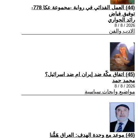
(44) العمل الفدائي في رواية -مجموعة عكا 778-
توفيق فياض
رائد الحواري
2026 / 8 / 8
الادب والفن
(45) اتفاق مكّة ضد إيران ام ضد اسرائيل؟
محمد حمد
2026 / 8 / 8
مواضيع وابحاث سياسية
(46) موعد مع وحدة الهدف: العراق هَمُّنا