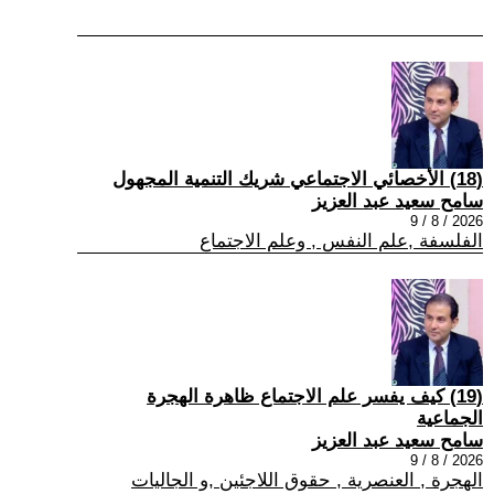
(18) الأخصائي الاجتماعي شريك التنمية المجهول
سامح سعيد عبد العزيز
2026 / 8 / 9
الفلسفة ,علم النفس , وعلم الاجتماع
(19) كيف يفسر علم الاجتماع ظاهرة الهجرة
الجماعية
سامح سعيد عبد العزيز
2026 / 8 / 9
الهجرة , العنصرية , حقوق اللاجئين ,و الجاليات