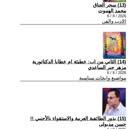
(13) سحر العناق
محمد الهنبوت
2026 / 8 / 6
الادب والفن
(14) الثاني من اب: خطيئة ام خطايا الدكتاتورية
مزهر جبر الساعدي
2026 / 8 / 6
مواضيع وابحاث سياسية
(15) بذور الطائفية العربية والاستقواء بالأجنبي !!
حسن مدبولى