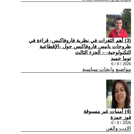
(3) أهم الثغرات في نظرية فاروفاكيس- قراءة في
طروحات يانيس فاروفاكيس حول -الإقطاعية
التكنولوجية- – الجزء الثالث
توما حميد
2026 / 8 / 6
مواضيع وابحاث سياسية
(4) أمنيات غير مسبوقة
فوز حمزة
2026 / 8 / 6
الادب والفن