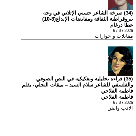
(34) صرخة الشاعر حسني الإتلاتي في وجه
بيروقراطية الثقافة ومقايضات الإبداع(8-10)
عطا درغام
2026 / 8 / 6
مقابلات و حوارات
(35) قراءة تحليلية وتفكيكية في النص الصوفي
والفلسفي للشاعر سلام السيد – ميقات التجلي- بقلم
فاطمة الفلاحي
فاطمة الفلاحي
2026 / 8 / 6
الادب والفن