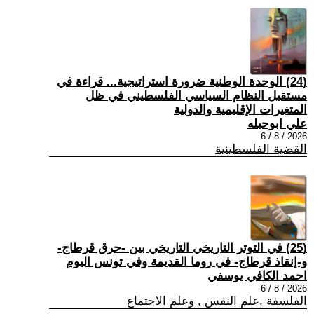
(24) الوحدة الوطنية ضرورة استراتيجية... قراءة في
مستقبل النظام السياسي الفلسطيني في ظل
المتغيرات الإقليمية والدولية
علي ابوحبله
2026 / 8 / 6
القضية الفلسطينية
(25) في التوتر التاريخي التاريخي بين -حرق قرطاج-
و-إنقاذ قرطاج- في روما القديمة وفي تونس اليوم
احمد الكافي يوسفي
2026 / 8 / 6
الفلسفة ,علم النفس , وعلم الاجتماع