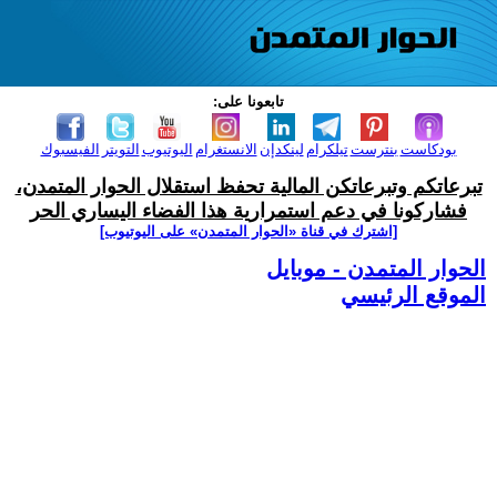
تابعونا على:
بودكاست
بنترست
تيلكرام
لينكدإن
الانستغرام
اليوتيوب
التويتر
الفيسبوك
تبرعاتكم وتبرعاتكن المالية تحفظ استقلال الحوار المتمدن،
فشاركونا في دعم استمرارية هذا الفضاء اليساري الحر
[اشترك في قناة ‫«الحوار المتمدن» على اليوتيوب]
الحوار المتمدن - موبايل
الموقع الرئيسي