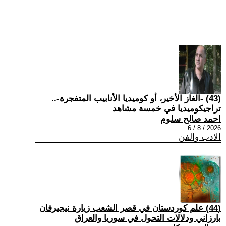
(43) -الغاز الأخير، أو كوميديا الأنابيب المتفجرة-..
تراجيكوميديا في خمسة مشاهد
احمد صالح سلوم
2026 / 8 / 6
الادب والفن
(44) علم كوردستان في قصر الشعب زيارة نيجيرفان
بارزاني ودلالات التحول في سوريا والعراق