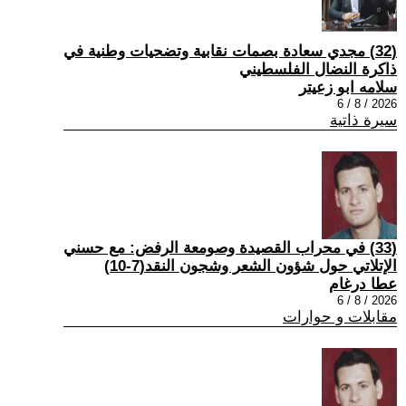
(32) مجدي سعادة بصمات نقابية وتضحيات وطنية في
ذاكرة النضال الفلسطيني
سلامه ابو زعيتر
2026 / 8 / 6
سيرة ذاتية
(33) في محراب القصيدة وصومعة الرفض: مع حسني
الإتلاتي حول شؤون الشعر وشجون النقد(7-10)
عطا درغام
2026 / 8 / 6
مقابلات و حوارات