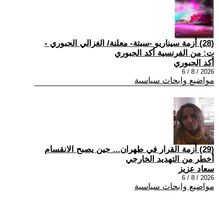
(28) أزمة سيناريو -سبتة- معلنة/ الغزالي الجبوري -
ت: من الفرنسية أكد الجبوري
أكد الجبوري
2026 / 8 / 6
مواضيع وابحاث سياسية
(29) أزمة القرار في طهران... حين يصبح الانقسام
أخطر من التهديد الخارجي
سعاد عزيز
2026 / 8 / 6
مواضيع وابحاث سياسية