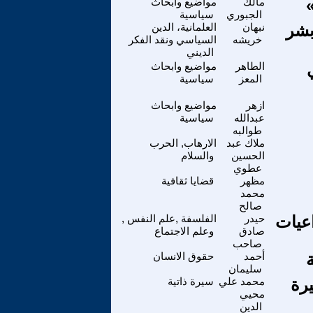
مالك
مواضيع وابحاث
الجبوري
سياسية
بشر
نبهان
العلمانية، الدين
خريشه
السياسي ونقد الفكر
الديني
الطاهر
مواضيع وابحاث
المعز
سياسية
ازهر
مواضيع وابحاث
عبدالله
سياسية
طوالبه
ملاك عبد
الارهاب, الحرب
الحسين
والسلام
عطوي
مظهر
قضايا ثقافية
محمد
صالح
اعيات
حيدر
الفلسفة ,علم النفس ,
صادق
وعلم الاجتماع
صاحب
أحمد
حقوق الانسان
سليمان
يرة
محمد علي
سيرة ذاتية
محيي
الدين