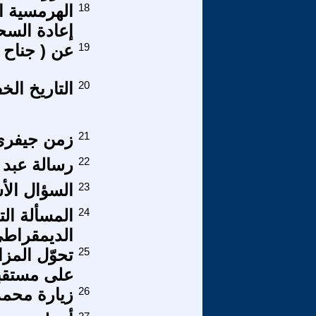
18
الهرمسية ا
إعادة السح
19
عن ( جناح 
20
التاريخ الخ
21
زمن جيفري
22
رسالة عبد ا
23
السؤال الأساسي 5 _القسم 5
24
المسألة ال
الديمقراطي
25
تحوّل المزا
على مستقب
26
زيارة محمد