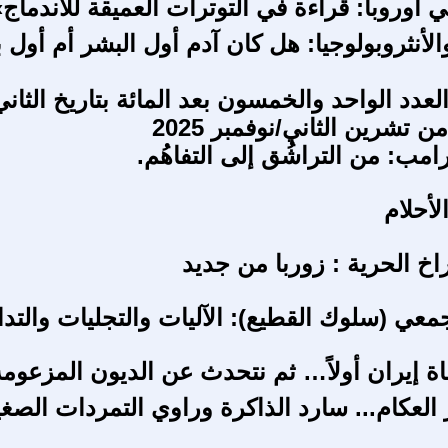
 أوروبا: قراءة في التوترات العميقة للاندماج»
الأنثروبولوجيا: هل كان آدم أول البشر أم أول 
العدد الواحد والخمسون بعد المائة بتاريخ الثاني
 تشرين الثاني/نوفمبر 2025
مب: من التراشُق إلى التفاهُم.
لأحلام
خ الحرية : زوربا من جديد
معي (سلوك القطيع): الآليات والتجليات والتد
 إيران أولاً… ثم نتحدث عن الديون المزعومة
العكام... سارد الذاكرة وراوي التمردات الصغ