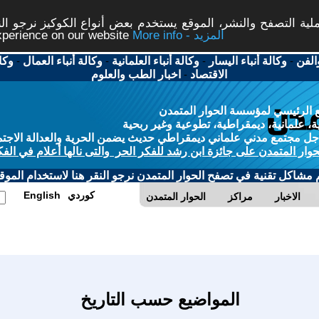
ة التصفح والنشر، الموقع يستخدم بعض أنواع الكوكيز نرجو النق
More info - المزيد
experience on our website
الفن
-
وكالة أنباء اليسار
-
وكالة أنباء العلمانية
-
وكالة أنباء العمال
-
وكا
الاقتصاد
-
اخبار الطب والعلوم
 الرئيسي لمؤسسة الحوار المتمدن
، علمانية، ديمقراطية، تطوعية وغير ربحية
ل مجتمع مدني علماني ديمقراطي حديث يضمن الحرية والعدالة الاجتم
حوار المتمدن على جائزة ابن رشد للفكر الحر والتى نالها أعلام في الفك
م مشاكل تقنية في تصفح الحوار المتمدن نرجو النقر هنا لاستخدام الموقع
كوردي
English
الاخبار
مراكز
الحوار المتمدن
المواضيع حسب التاريخ