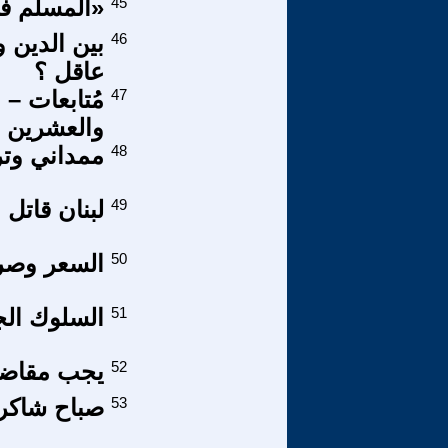
45
«المسلم في
46
بين الدين و
عاقل ؟
47
مُتابعات – 
والعشرين من
48
ممداني وترا
49
لبنان قاتل ا
50
السعر وصرا
51
السلوك الج
52
يجب مقاضاة
53
صباح شاكر 