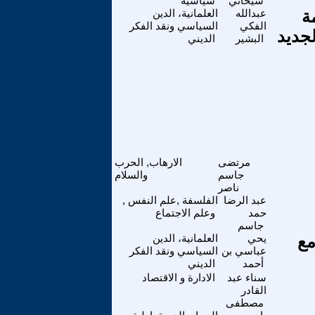
شيخاني
سياسية
رى 57 لمحكمة
عبدالله
العلمانية، الدين
الفكي
السياسي ونقد الفكر
لجديد
البشير
الديني
مرتضى
الارهاب, الحرب
جاسم
والسلام
ناصر
عبد الرضا
الفلسفة ,علم النفس ,
حمد
وعلم الاجتماع
جاسم
مع
يحي
العلمانية، الدين
عباسي بن
السياسي ونقد الفكر
أحمد
الديني
سناء عبد
الادارة و الاقتصاد
القادر
مصطفى