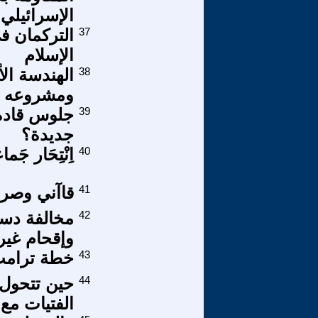
الإسرائيلي
37
التركمان ف
الإسلام
38
الهندسة ال
ومشروعه في
39
جلوس قادة 
جديدة؟
40
اِنْتِحَار جَ
41
قاآني وصراع
42
مخالفة دست
وإقحام غي
43
خطة ترامب 
44
حين تتحول 
الفتيات مع