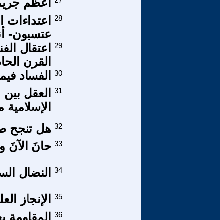
27
أعظم جريمة 
28
اعتداءات ا
عتسيون- أن
29
اعتقال الفن
القرن الحا
30
الفساد فيم
31
العقل بين 
الإسلامية 
32
هل تنجح ص
33
حانَ الآنَ و
34
النضال الس
35
الإنجاز العل
36
المقاومة ب