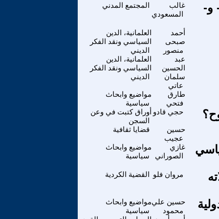
 و-
غالب
المجتمع المدني
المسعودي
أحمد
العلمانية، الدين
صبحى
السياسي ونقد الفكر
منصور
الديني
عبد
العلمانية، الدين
الحسين
السياسي ونقد الفكر
سلمان
الديني
عاتي
طارق
مواضيع وابحاث
فتحي
سياسية
وح؟
حجي قادو
أوراق كتبت في وعن
السجن
حسين
قضايا ثقافية
عجيب
ياسي
غازي
مواضيع وابحاث
الصوراني
سياسية
ته
مروان فلو
القضية الكردية
ولية
حسين علي
مواضيع وابحاث
محمود
سياسية