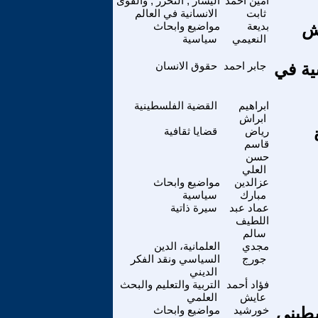
أمين أحمد
اليسار , التحرر , والقوى
ثابت
الانسانية في العالم
وش
بديعة
مواضيع وابحاث
النعيمي
سياسية
شية في
جابر احمد
حقوق الانسان
ابراهيم
القضية الفلسطينية
ابراش
رياض
قضايا ثقافية
قاسم
حسن
العلي
عزالدين
مواضيع وابحاث
مبارك
سياسية
عماد عبد
سيرة ذاتية
اللطيف
سالم
مجدي
العلمانية، الدين
جورج
السياسي ونقد الفكر
الديني
فؤاد أحمد
التربية والتعليم والبحث
عايش
العلمي
سطيني
خورشيد
مواضيع وابحاث