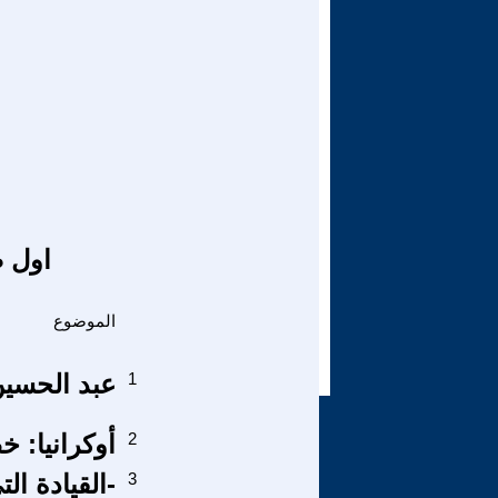
اول ص
الموضوع
1
عبد الحسين 
2
أوكرانيا: 
3
-القيادة ا