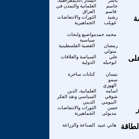
ياسر
اليسار ,الديمقراطية,
جاسم
العلمانية والتمدن في
قاسم
العراق
ة
رشيد
الثورات والانتفاضات
غويلب
الجماهيرية
محمد حمد
مواضيع وابحاث
سياسية
رمضان
القضية الفلسطينية
متولي
ن على
علي
السياسة والعلاقات
ابوحبله
الدولية
نيسان
كتابات ساخرة
سمو
الهوزي
اسامه
العلمانية، الدين
شوقي
السياسي ونقد الفكر
البيومي
الديني
ة 25 يناير
حسن
الثورات والانتفاضات
مدبولى
الجماهيرية
لطاقة
هاني عبيد
الصناعة والزراعة