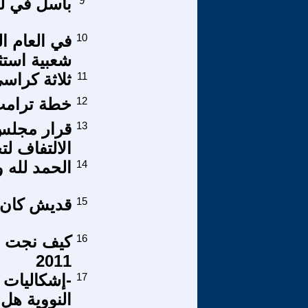
9
باسل في لعب
10
في العام ال
شعبية استثن
11
ثلاثة كراس
12
خطة ترامب 
13
الالتفاف ل
14
الحمد لله 
15
قديش كان 
16
2011
17
-إشكاليات 
النووية هل 