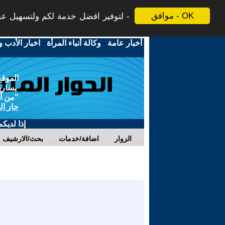
موافق - OK
لتوفير افضل خدمة لكم ولتسهيل عملي
أخبار عامة
-
وكالة أنباء المرأة
-
اخبار الأدب و
الموقع
يسارية
"من أج
حاز ال
إذا لديك
الزوار
اضافة/خدمات
بحث/الارشيف