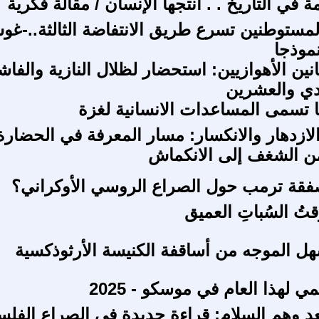
في التاريخ . . أنتجها الإنسان / مقالة فكرية
لمستوطنين تسرع طريق الانتفاضة الثالثة..-غ
موذجا
انين الأهوازيين: استحضار لظلال النازية والفا
دي والعشرين
ا تسمى المساعدات الانسانية لغزة
الازدهار والانكسار: مسار المعرفة في الحضارة
من الشغف إلى الانكماش
فقة ترمب حول الصراع الروسي الأوكراني؟
قتُ السُباتِ العميق
هل الموجه من أساقفة الكنيسة الأرثوذكسية
مي لهذا العام في موسكو - 2025
عد وهم السلام: قراءة جديدة في الصراع الفل