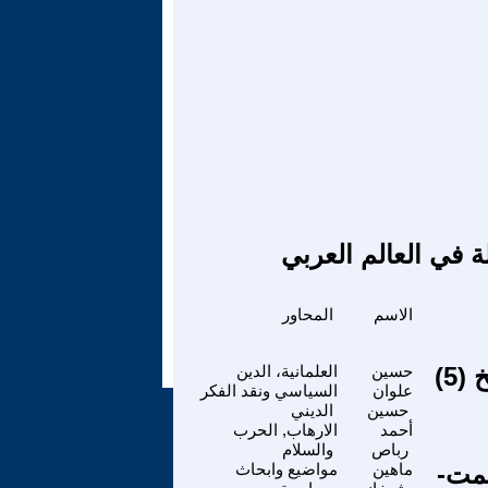
ة في العالم العربي
الاسم
المحاور
5)
حسين
العلمانية، الدين
علوان
السياسي ونقد الفكر
حسين
الديني
أحمد
الارهاب, الحرب
رباص
والسلام
صمت-
ماهين
مواضيع وابحاث