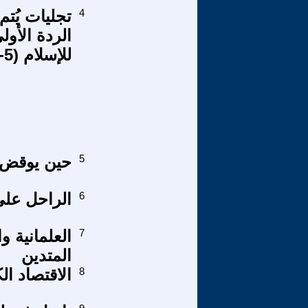
4
الردة الأو
للإسلام (5-11)
5
حين يوقض ا
6
الراحل علي 
7
العلمانية و
المتدين
8
الاقتصاد الك