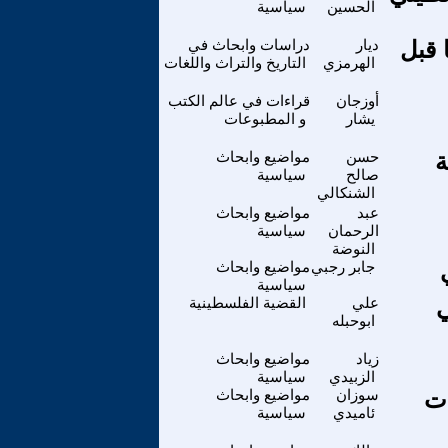
الحسين
سياسية
 قبل
ديار
دراسات وابحاث في
الهرمزي
التاريخ والتراث واللغات
أوزجان
قراءات في عالم الكتب
يشار
و المطبوعات
ة
حسن
مواضيع وابحاث
صالح
سياسية
الشنكالي
عبد
مواضيع وابحاث
الرحمان
سياسية
النوضة
جابر رجبي
مواضيع وابحاث
سياسية
ي
علي
القضية الفلسطينية
ابوحبله
زياد
مواضيع وابحاث
الزبيدي
سياسية
ات
سوزان
مواضيع وابحاث
ئاميدي
سياسية