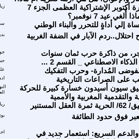
بمناسبة ثورة أكتوبر الإشتراكية العظمى الجزء 7
زيا
أُلغي عيد 7 نوفمبر؟
اة إلي أداةٍ للتحرر والبناء الوطني
سعد
 احتلال..ردم الآبار في الضفة الغربية
بدي
جر، من ذاكرة حرب ثمان سنوات
جوا
ذكاء الاصطناعي _ القسم 2 ...
حس
لفوضى المُدارة- وحرب التفكيك
علي
لب على الصراعات التاريخية
اده
يق سيون أسيدون خسارة كبيرة للحركة
الن
الع
 والتقدمية المغربية والأممية
عقل المستنير
ري
عبر فوق حدود الطائفة
بوت
والدعم السريع: استعمار جديد في
اح