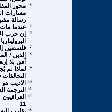
43
محور المقا
مسارات التا
44
رسالة مفتو
45
عندما مات 
46
إن حرب الإم
البروليتاري
47
فلسطين إل
48
الدين / ال
أفق بلا إره
49
لماذا لم ي
التحالفات 
50
الاديب هو ا
51
الترجمة الع
52
11
53
تقارب اليس