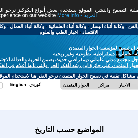
ة التصفح والنشر، الموقع يستخدم بعض أنواع الكوكيز نرجو النق
More info - المزيد
experience on our website
الفن
-
وكالة أنباء اليسار
-
وكالة أنباء العلمانية
-
وكالة أنباء العمال
-
وكا
الاقتصاد
-
اخبار الطب والعلوم
 الرئيسي لمؤسسة الحوار المتمدن
، علمانية، ديمقراطية، تطوعية وغير ربحية
ل مجتمع مدني علماني ديمقراطي حديث يضمن الحرية والعدالة الاجتم
حوار المتمدن على جائزة ابن رشد للفكر الحر والتى نالها أعلام في الفك
م مشاكل تقنية في تصفح الحوار المتمدن نرجو النقر هنا لاستخدام الموقع
كوردي
English
الاخبار
مراكز
الحوار المتمدن
المواضيع حسب التاريخ