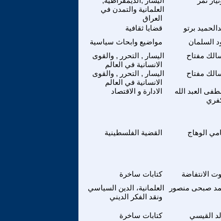
يار تمر
اليسار ,الديمقراطية,
العلمانية والتمدن في
العراق
الحميد برتو
قضايا ثقافية
د السلمان
مواضيع وابحاث سياسية
الك مفتاح
اليسار , التحرر , والقوى
الانسانية في العالم
الك مفتاح
اليسار , التحرر , والقوى
الانسانية في العالم
فى العبد الله
الادارة و الاقتصاد
كفري
مي الوهاج
القضية الفلسطينية
 الانتفاضة
كتابات ساخرة
مد صبحى منصور
العلمانية، الدين السياسي
ونقد الفكر الديني
د القيسي
كتابات ساخرة