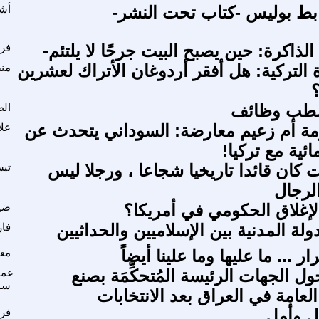
بط بوليس -كتاب تحت النشر-
أش
لذاكرة: حين يصبح البيت جرحًا لا يلتئم-
فر
رة التركية: هل أفقر أردوغان الأتراك لعشرين
منص
شطب وظائف
الط
ة أم زعيم معارضة: السوداني يتحدث عن
علا
مائية مع تركيا!
 كان قائدا تاريخيا شجاعا ، ورجلا ليس
تيس
لرجال
الإغلاق الحكومي في أمريكا؟
ضيا
ة المدنية بين الإسلاميين والحداثيين
فار
ر ... ما عليها وما علينا أيضاً
مع
 الجهات الرئيسة المُتحكِّمَة بصنع
عما
سا
لعامة في العراق بعد الانتخابات
 وأمل .
فري