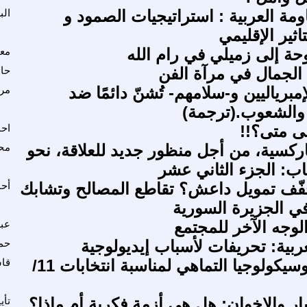
ومة العربية : استراتيجيات الصمود و
الب
ثير الإقليمي
حة إلى زميلي في رام الله
مع
الجمال في مرآة الفن
حام
برياليين و-سلامهم- تُشنّ دائمًا ضد
مرت
ا والشعوب.(ترجمة)
ى متى؟!!
احم
ماركسية، من أجل منظور جديد للعلاقة، نحو
مح
اب: الجزء الثاني عشر
ُجفّف تمويل داعش؟ تقاطع المصالح وتشابك
أحم
في الجزيرة السورية
لوجه الآخر للمجتمع
عبد
ربية: تحريفات لأسباب إيديولوجية
حم
العراقيون وسيكولوجيا التماهي لمناسبة انتخابات 11/
قا
ار والإخوان: هل هي أزمة فكرية أم ماذا؟
تأي