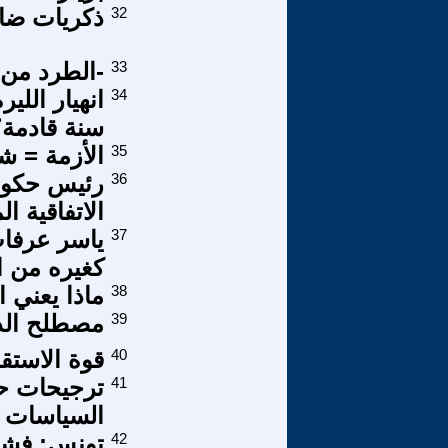
32
ذكريات ضا
33
-الطرد من ا
34
انهيار اللي
سنة قادمة؟
35
الأزمة = 
36
رئيس حكوم
الاتفاقية ال
37
ياسر عرفات
كغيره من ا
38
ماذا يعني 
39
مصطلح الدول
40
قوة الاستقرا
41
ترجيحات حول
السياسات ا
42
تونس: فشل