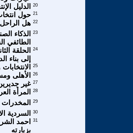
20
الدليل الإ
21
حول انتخاب
22
هل الراحل ا
23
الذكاء الصن
الطائفي ال
24
الحلقة الثا
إلى بناء الدو
25
الانتخابات
26
الأهلى وم
27
غير جديرين
28
المرأة العر
29
المخدرات ا
30
السردية ال
31
احمد الشرع
بزيارته