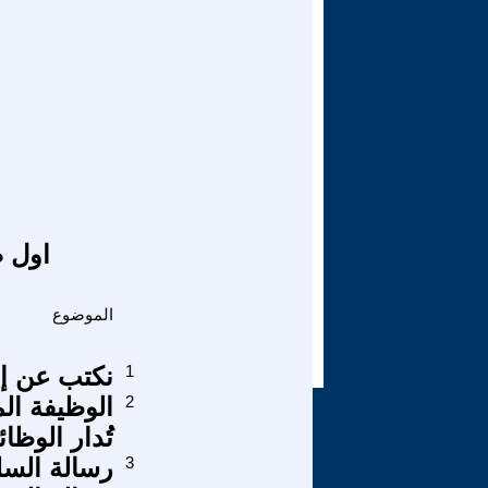
اول ص
الموضوع
1
نكتب عن إر
2
الوظيفة الم
تُدار الوظا
3
رسالة الس