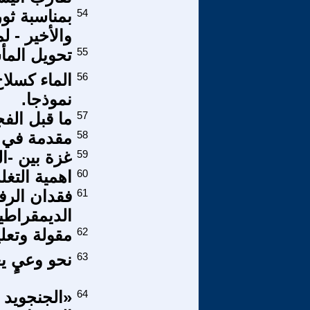
54
والأخير - لماذا 
55
تحويل المأس
56
الماء كسلاح
نموذجا.
57
ما قبل الف
58
مقدمة في ال
59
غزة بين -ا
60
اهمية التغ
61
فقدان الرف
الديمقراطية
62
مقولة وتعليق/ 62/ الحرية ثمرة ال
63
نحو وعيٍ ي
64
«الجنجويد 