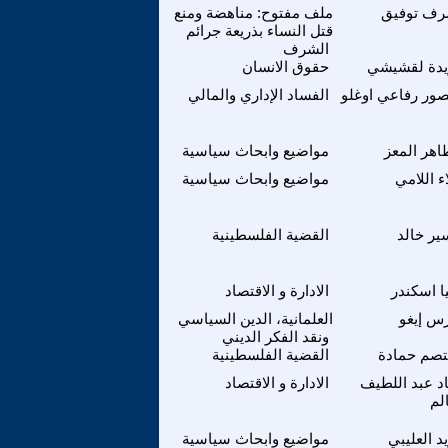
رف توفيق
ملف مفتوح: مناهضة ومنع
قتل النساء بذريعة جرائم
الشرف
يدة لقشيشي
حقوق الانسان
ور رفاعي اوغلو
الفساد الإداري والمالي
اهر المعز
مواضيع وابحاث سياسية
ء اللامي
مواضيع وابحاث سياسية
ير خالد
القضية الفلسطينية
 اسكندر
الادارة و الاقتصاد
س إيغو
العلمانية، الدين السياسي
ونقد الفكر الديني
تصم حمادة
القضية الفلسطينية
د عبد اللطيف
الادارة و الاقتصاد
لم
د العليبي
مواضيع وابحاث سياسية