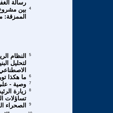
رسالة الغفر
4
بين مشروع 
الممزقة: 
5
النظام الر
لتحليل البن
الاصطناعي2
6
ما هكذا تور
7
وصية - على
8
زيارة الرئ
تساؤلات ا
9
الصحراء ال