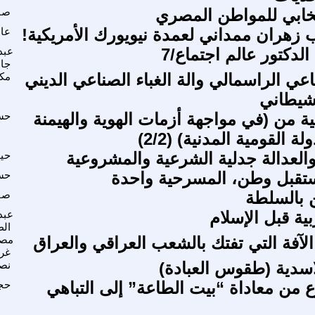
نتخابي للمواطن المصري
صبح
 زهران ممداني لعمدة نيويورك الأمريكية!
عاد
لدكتور عالم اجتماع/7
عبد
جا
اعي الراسمالي والة الغباء الصناعي الديني
مكس
شيطاني
نية من (في مواجهة أزمات الهوية والهيمنة
حس
لة القومية المدنية) (2/2)
 والعدالة جدلية الشرعية والمشروعية
حيد
ستقبل وطن، المسرحية واحدة
حس
 بالسلطة
صف
بية قبل الإسلام
عبد
الط
لآفة التي تفتك بالشعب العراقي والعراق
مصط
غر
اسدية (طقوس العبادة)
نصا
 من معاداة “بيت الطاعة” إلى التباهي
حج