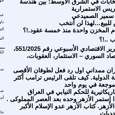
خابات في الشرق الأوسط: بين هندسة
جوت
ريس الاستمرارية
 سمير الصميدعي
عبد
لبيع…لهذا لن أنتخب
داو
م المخزن واحدة منذ خمسة عقود.!؟
الس
 ..!؟
الس
م ع ك التقرير الاقتصادي الأسبوعي رقم 551/2025،
مصط
ال
صاد السوري – الاستثمار، العقوبات،
ان ممداني اول رد فعل لطوفان الأقصى
سا
 الدولية. كيف تلقى الرئيس ترامب أكثر
وجعة في يوم واحد
ريكاتيرية للحكم النيابي في العراق
صوت
ماذا إستمر الأزهر وحده بعد العصر المملوكى .
أح
حديات
خال