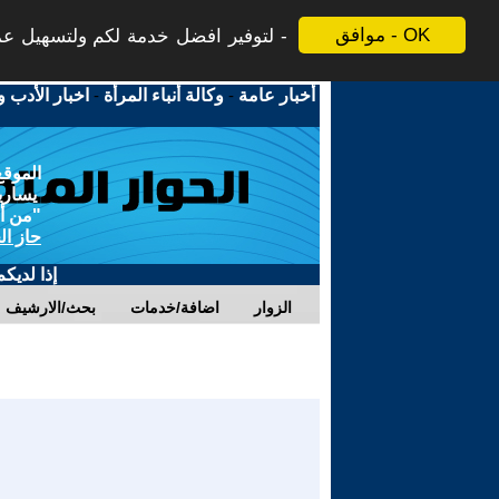
موافق - OK
لتوفير افضل خدمة لكم ولتسهيل عملي
أخبار عامة
-
وكالة أنباء المرأة
-
اخبار الأدب و
الموقع
يسارية
"من أج
حاز ال
إذا لديك
الزوار
اضافة/خدمات
بحث/الارشيف