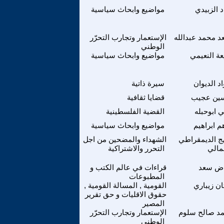
د الزبيدي
مواضيع وابحاث سياسية
 محمد عبدالله
الإستعمار وتجارب التحرّر
الوطني
عة النعيمي
مواضيع وابحاث سياسية
د الديوان
سيرة ذاتية
ين عجيب
قضايا ثقافية
 ابوحبله
القضية الفلسطينية
م ابراهيم
مواضيع وابحاث سياسية
هج الديمقراطي
الشهداء والمضحين من اجل
مالي
التحرر والاشتراكية
اض سعد
قراءات في عالم الكتب و
المطبوعات
ان زيباري
القومية , المسالة القومية ,
حقوق الاقليات و حق تقرير
المصير
مد صالح سلوم
الإستعمار وتجارب التحرّر
الوطني