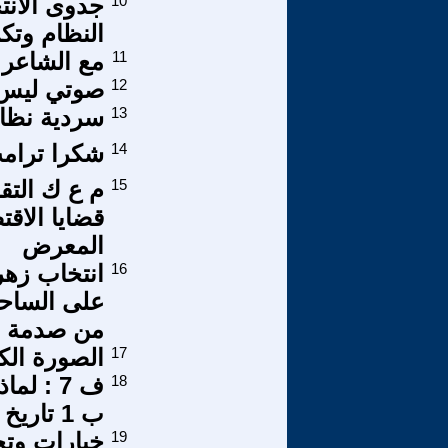
10
جدوى الانت
النظام وتك
11
مع الشاعر
12
صوتي ليس ل
13
سردية نظا
14
شكرا ترامب
15
قضايا الاقت
المعرض
16
انتخاب زهر
على الساحة
من صدمة م
17
الصورة الكا
18
ف 7 : ل
ب 1 تاريخ الأزهر. كتاب الأزهر عدو الإسلام الأكبر
19
خيارات وت