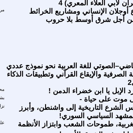
ان لأبي العلاء المعري) 4
أوجلان الإنساني ومشاريع الخرائط
مرو
من أجل شرق أوسط بلا حروب
ياضي–الصوتي للغة العربية نحو نموذج عددي
ية الصرفية والإيقاع القرآني وتطبيقات الذكاء
د الإبل يا ابن خضراء الدمن !
مح
 موت على حياة -
بشي
يس الشرع التاريخية إلى واشنطن، وأبرز
نزا
لمشهد السياسي السوري!
غربية، طموحات الشعب وابتزاز الأنظمة
علي