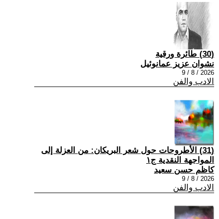
(30) طائرة ورقية
نشوان عزيز عمانوئيل
2026 / 8 / 9
الادب والفن
(31) الأطروحات حول شعر البريكان: من العزلة إلى
المواجهة النقدية ج١
كاظم حسن سعيد
2026 / 8 / 9
الادب والفن