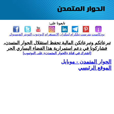
تابعونا على:
بودكاست
بنترست
تيلكرام
لينكدإن
الانستغرام
اليوتيوب
التويتر
الفيسبوك
تبرعاتكم وتبرعاتكن المالية تحفظ استقلال الحوار المتمدن،
فشاركونا في دعم استمرارية هذا الفضاء اليساري الحر
[اشترك في قناة ‫«الحوار المتمدن» على اليوتيوب]
الحوار المتمدن - موبايل
الموقع الرئيسي