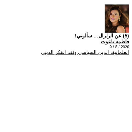
(5) عن الزلزال… سألوني!
فاطمة ناعوت
2026 / 8 / 9
العلمانية، الدين السياسي ونقد الفكر الديني