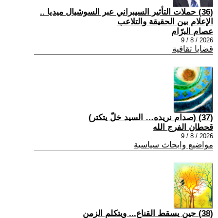
(36) حملات التأثير السيبراني عبر السوشيال ميديا ..
الإعلام بين الحقيقة والتلاعب
عصام البرّام
2026 / 8 / 9
قضايا ثقافية
(37) (صدام نريده… السيد خلّ يتكتر)
قحطان الفرج الله
2026 / 8 / 9
مواضيع وابحاث سياسية
(38) حين يسقط القناع... ويتكلم الزمن