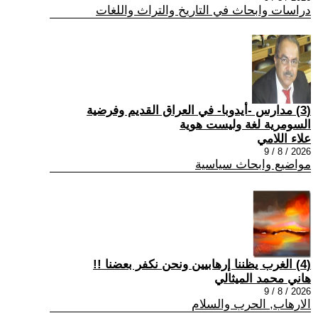
دراسات وابحاث في التاريخ والتراث واللغات
(3) مدارس -أيدوبا- في العراق القديم وفرضية
السومرية لغة وليست هوية
علاء اللامي
2026 / 8 / 9
مواضيع وابحاث سياسية
(4) الغرب يظننا إرهابيين ونحن نكفر بعضنا !!
هاني محمد الميثالي
2026 / 8 / 9
الارهاب, الحرب والسلام