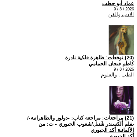
عماد أبو حطب
2026 / 8 / 9
الادب والفن
(20) توقعات: ظاهرة فلكية نادرة
كاظم فنجان الحمامي
2026 / 8 / 9
الطب , والعلوم
(21) مراجعات: مراجعة كتاب: -دولوز والظاهراتية-/
بقلم ألكسندر شْنيل/شعوب الجبوري - ت: من
الألمانية أكد الجبوري
أكد الجبوري