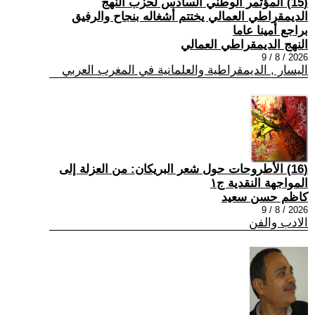
(15) المؤتمر الوطني السادس لحزب النهج
الديمقراطي العمالي يختتم أشغاله بنجاح والرفيق
براجع أمينا عاما
النهج الديمقراطي العمالي
2026 / 8 / 9
اليسار , الديمقراطية والعلمانية في المغرب العربي
(16) الأطروحات حول شعر البريكان: من العزلة إلى
المواجهة النقدية ج١
كاظم حسن سعيد
2026 / 8 / 9
الادب والفن