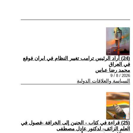
(24) أراد الرئيس ترامب تغيير النظام في ايران فوقع
في العراق
محمد رضا عباس
2026 / 8 / 9
السياسة والعلاقات الدولية
(25) قراءة في كتاب - الحنين إلى الخرافة -فصول في
العلم الزائف- لدكتور عادل مصطفى