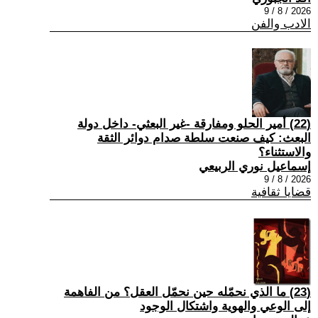
2026 / 8 / 9
الادب والفن
(22) أمير الحلو ومفارقة -غير البعثي- داخل دولة
البعث: كيف صنعت سلطة صدام دوائر الثقة
والاستثناء؟
إسماعيل نوري الربيعي
2026 / 8 / 9
قضايا ثقافية
(23) ما الذي نحمّله حين نحمّل العقل؟ من الفاهمة
إلى الوعي والهوية واشتكال الوجود