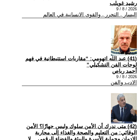
رشيد غويلب
2026 / 8 / 9
اليسار , التحرر , والقوى الانسانية في العالم
(41) عبد الله اتهومي: “مقاربات استتبطانية في فهم
لوحات الفن التشكيلي”
أحمد رباص
2026 / 8 / 9
الادب والفن
(42) متى ندرك أن الأمن سلوك وليس جهازًا؟ الأمن
الوقائي: من التعليم والصحة والغذاء إلى محاربة
الإدمان وحماية الأسرة والبيئة والفضاء الرقمي… لا