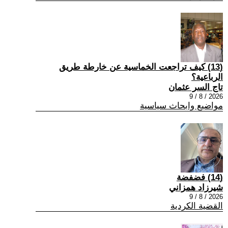
(13) كيف تراجعت الخماسية عن خارطة طريق
الرباعية؟
تاج السر عثمان
2026 / 8 / 9
مواضيع وابحاث سياسية
(14) فضفضة
شيرزاد همزاني
2026 / 8 / 9
القضية الكردية