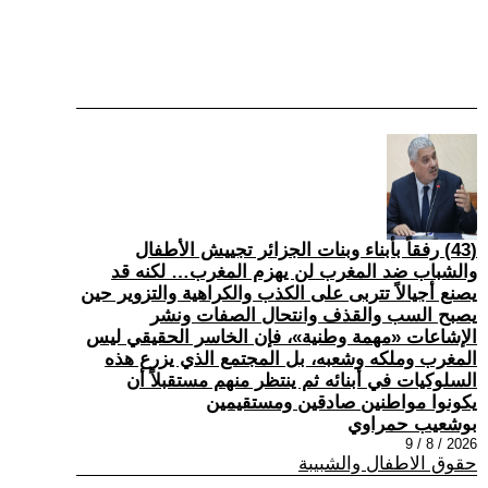
(43) رفقاً بأبناء وبنات الجزائر تجييش الأطفال
والشباب ضد المغرب لن يهزم المغرب… لكنه قد
يصنع أجيالاً تتربى على الكذب والكراهية والتزوير حين
يصبح السب والقذف وانتحال الصفات ونشر
الإشاعات «مهمة وطنية»، فإن الخاسر الحقيقي ليس
المغرب وملكه وشعبه، بل المجتمع الذي يزرع هذه
السلوكيات في أبنائه ثم ينتظر منهم مستقبلاً أن
يكونوا مواطنين صادقين ومستقيمين
بوشعيب حمراوي
2026 / 8 / 9
حقوق الاطفال والشبيبة