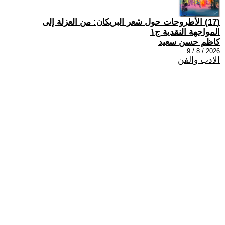
(17) الأطروحات حول شعر البريكان: من العزلة إلى
المواجهة النقدية ج١
كاظم حسن سعيد
2026 / 8 / 9
الادب والفن