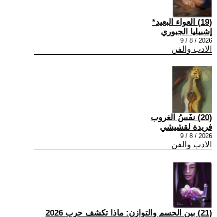
(19) العواء البعيد*
إشبيليا الجبوري
2026 / 8 / 9
الادب والفن
(20) نفَسُ الغروب
فريدة لقشيشي
2026 / 8 / 9
الادب والفن
(21) بين الحسم والتوازن: ماذا تكشف حرب 2026