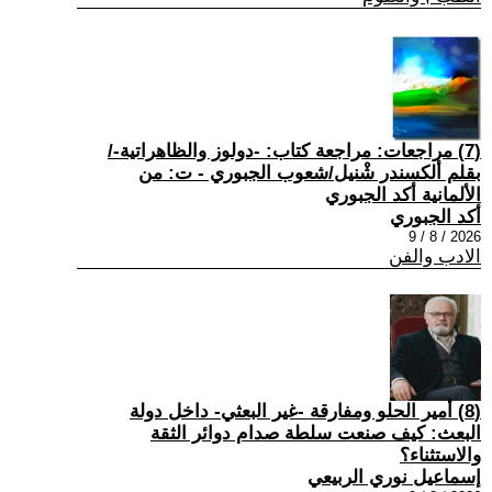
(7) مراجعات: مراجعة كتاب: -دولوز والظاهراتية-/
بقلم ألكسندر شْنيل/شعوب الجبوري - ت: من
الألمانية أكد الجبوري
أكد الجبوري
2026 / 8 / 9
الادب والفن
(8) أمير الحلو ومفارقة -غير البعثي- داخل دولة
البعث: كيف صنعت سلطة صدام دوائر الثقة
والاستثناء؟
إسماعيل نوري الربيعي