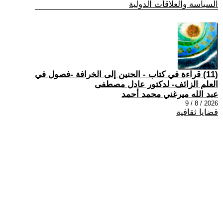
السياسة والعلاقات الدولية
(11) قراءة في كتاب - الحنين إلى الخرافة -فصول في
العلم الزائف- لدكتور عادل مصطفى
عبد الله ميرغني محمد أحمد
2026 / 8 / 9
قضايا ثقافية