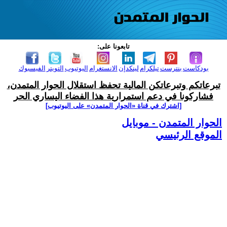
تابعونا على:
بودكاست
بنترست
تيلكرام
لينكدإن
الانستغرام
اليوتيوب
التويتر
الفيسبوك
تبرعاتكم وتبرعاتكن المالية تحفظ استقلال الحوار المتمدن،
فشاركونا في دعم استمرارية هذا الفضاء اليساري الحر
[اشترك في قناة ‫«الحوار المتمدن» على اليوتيوب]
الحوار المتمدن - موبايل
الموقع الرئيسي