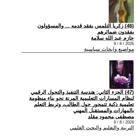
(46) زكريا التلمس يفقد قدمه ... والمسؤولون
يفقدون ضمائرهم
حازم عبد الله سلامة
2026 / 8 / 9
مواضيع وابحاث سياسية
(47) الجزء الثاني: هندسة التنفيذ والتحول الرقمي
لنظام المسارات التعليمية المرنة نحو بناء منظومة
تعليمية ذكية تتمحور حول الطالب، وتربط التعلم
بالمهارات والمستقبل المهني
مصطفى محمود مقلد
2026 / 8 / 9
التربية والتعليم والبحث العلمي