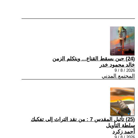
(24) حين يسقط القناع... ويتكلم الزمن
خالد محمود خدر
2026 / 8 / 9
المجتمع المدني
(25) تأثيل المقدس 7 : من نقد التراث إلى تفكيك
سلطة التأويل
أحمد زكرد
2026 / 8 / 9