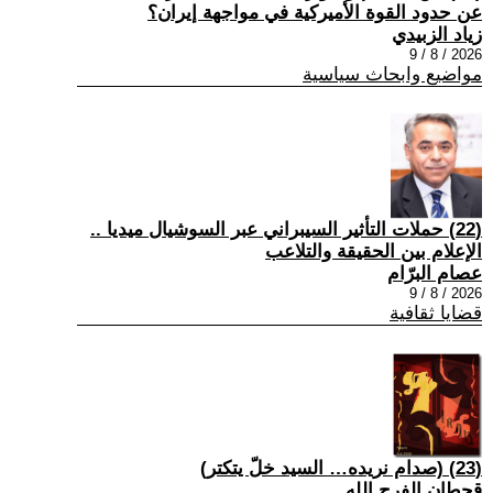
عن حدود القوة الأميركية في مواجهة إيران؟
زياد الزبيدي
2026 / 8 / 9
مواضيع وابحاث سياسية
(22) حملات التأثير السيبراني عبر السوشيال ميديا ..
الإعلام بين الحقيقة والتلاعب
عصام البرّام
2026 / 8 / 9
قضايا ثقافية
(23) (صدام نريده… السيد خلّ يتكتر)
قحطان الفرج الله