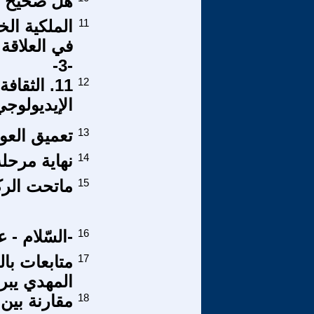
هل صحيح ان
11
الملكية ال
في العلاقة 
-3-
12
11. الثق
الإيديولوجي
13
تعميق العو
14
نهاية مرحل
15
ماتحت الرك
16
-السّلام - على 
17
المهدي يب
18
مقارنة بين 