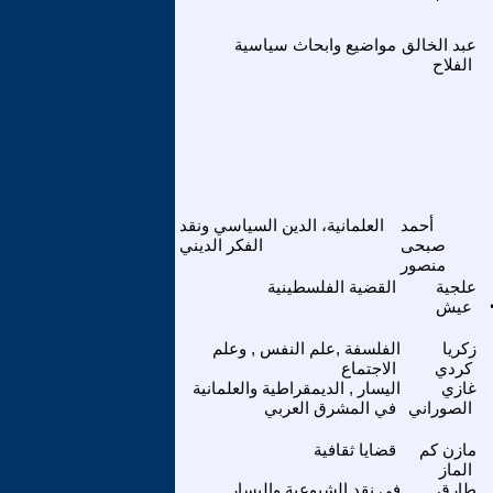
عبد الخالق
مواضيع وابحاث سياسية
الفلاح
أحمد
العلمانية، الدين السياسي ونقد
صبحى
الفكر الديني
منصور
علجية
القضية الفلسطينية
عيش
زكريا
الفلسفة ,علم النفس , وعلم
كردي
الاجتماع
غازي
اليسار , الديمقراطية والعلمانية
الصوراني
في المشرق العربي
مازن كم
قضايا ثقافية
الماز
طارق
في نقد الشيوعية واليسار