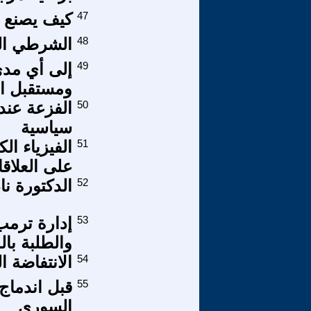
47
كيف يصنع 
48
الشرطي ال
49
إلى أي مد
ومستقبل ال
50
‏الفزعة عند
سياسية
51
‏الفيزياء ا
على العلاقا
52
الدكتورة ن
53
إدارة ترمب
والطلبة با
54
الانتفاضة 
55
قبل اندماج
السوري