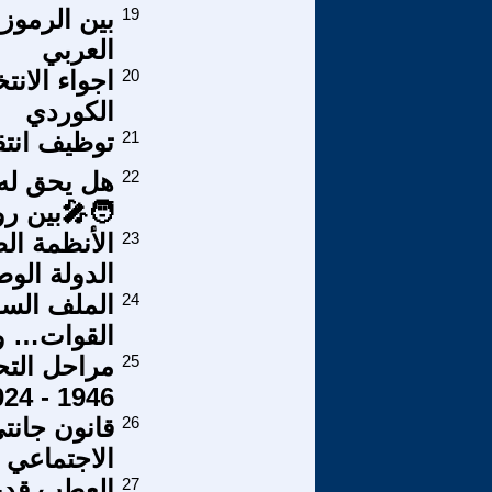
19
بين الرموز 
العربي
20
اجواء الانت
الكوردي
21
توظيف انت
22
هل يحق له 
🧑‍🎤بين روز
23
الأنظمة الط
الدولة الوطن
24
الملف السو
القوات… وم
25
مراحل التح
1946 - 2024
26
قانون جانتي
الاجتماعي
27
العطب قدي