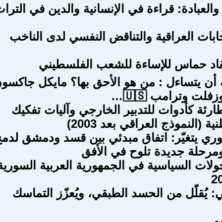
والعبادة: قراءة في الإنسانية والدين في الترا
خابات العراقية والتناقض النفسي لدی الناخب
قاد حماس للإساءة للشعب الفلسطيني
أن يتساءل : من هو الأحق بها؟ مايكل جاكسو
فلت وترامب 🇺🇸…
ارئة كأدوات للتدبير الخارجي وآليات تفكيك
ية (النموذج العراقي بعد 2003)
ري يتغيّر: اتفاق مبدئي بين قسد ودمشق لدم
رحلة جديدة تلوح في الأفق
ولات السياسية في الجمهورية العربية السورية
: يُقلّل من الحسد الطبقي، ويُعزّز التماسك
م