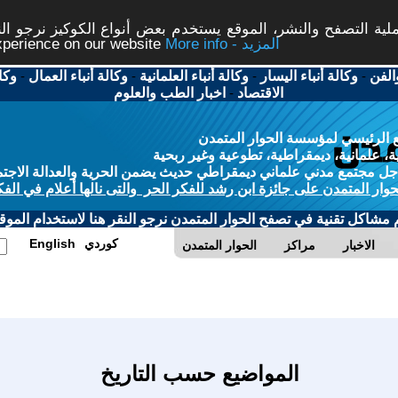
ة التصفح والنشر، الموقع يستخدم بعض أنواع الكوكيز نرجو النق
More info - المزيد
experience on our website
الفن
-
وكالة أنباء اليسار
-
وكالة أنباء العلمانية
-
وكالة أنباء العمال
-
وكا
الاقتصاد
-
اخبار الطب والعلوم
 الرئيسي لمؤسسة الحوار المتمدن
، علمانية، ديمقراطية، تطوعية وغير ربحية
ل مجتمع مدني علماني ديمقراطي حديث يضمن الحرية والعدالة الاجتم
حوار المتمدن على جائزة ابن رشد للفكر الحر والتى نالها أعلام في الفك
م مشاكل تقنية في تصفح الحوار المتمدن نرجو النقر هنا لاستخدام الموقع
كوردي
English
الاخبار
مراكز
الحوار المتمدن
المواضيع حسب التاريخ