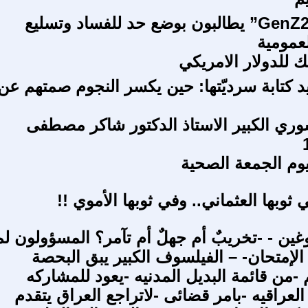
شباب “GenZ212” يطالبون بوضع حد للفساد وتسليع
عمومية
ك للدولار الامريكي
يد كتابة سرديّتها: حين يكسر النجوم صمتهم عن
وري الكبير الاستاذ الدكتور شاكر مصطفى
ي ثوبها العثماني.. وفي ثوبها الأموي !!
غين - -تخريبٌ أم جهلٌ أم تآمر؟ المسؤولون لم
الإمتحان- – الفيلسوف الكبير يبق البحصة
-من قائمة البديل المدنيه -يعود للمشاركه
 العراقيه -بامر قضائى -لاتراجع العراق يتقدم