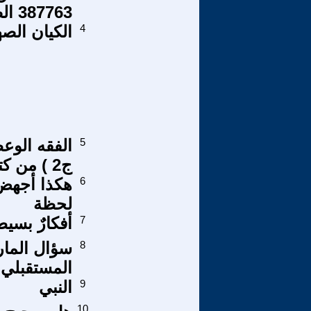
387763 الصادر بتاريخ 13/7/2016
4
الكيان الصه
5
الفقه الوع
ج2 ) من كتاب ( الفقه الوعظى )
6
هكذا أجهض 
لحظة
7
أفكارٌ بسيطةٌ 
8
سؤال المار
المستقبلي 
9
النبي
10