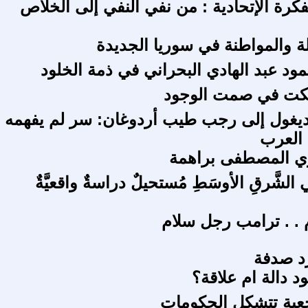
فكرة الإتحادية : من نفي النفي إلى الخلاص
لة والمواطنة في سوريا الجديدة
مود عبد الهادي البحراني في ذمة الخلود
 بكت في صمت الوجود
يغول إلى رجب طيب أردوغان: سر لم يفهمه
 العرب
زي المصطفى براهمة
ي الشَّرقِ الأوسَطِ مُستحيلٌ دراسةٌ واقعيَّةٌ
. . ترامب رجل سلام
د صدفة
د دالة ام علاقة؟
عية تتشكل الحكومات