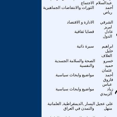
عبدالسلام
الاجتماع
أحمد
الثورات والانتفاضات الجماهيرية
رباص
الشرقي
الادارة و الاقتصاد
لبريز
عادل
قضايا ثقافية
الدول
ابراهيم
سيرة ذاتية
خليل
العلاف
خسرو
الصحة والسلامة الجسدية
حميد
والنفسية
عثمان
أحمد
مواضيع وابحاث سياسية
فاروق
عباس
زياد
مواضيع وابحاث سياسية
الزبيدي
على عجيل
اليسار ,الديمقراطية, العلمانية
منهل
والتمدن في العراق