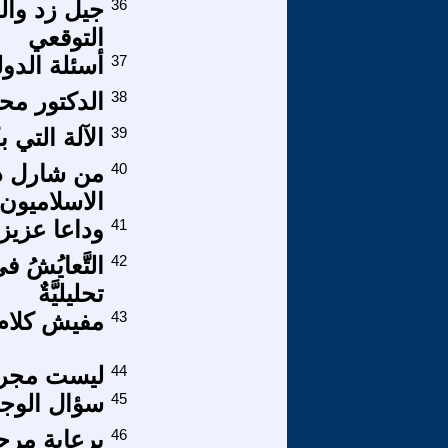
36
جيل زد وال
التوقعي
37
أسئلة الدو
38
الدكتور مح
39
الآلة التي
40
من شارل د
الاسلاميون
41
وداعا عزي
42
التَّعايُشُ ف
تحليليَّةٌ
43
مفيش كلام 
44
ليست مجر
45
سؤال الوجو
46
برعاية مرج