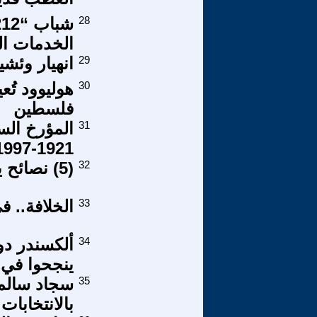
28
الخدمات ال
29
انهيار وئشي
30
هوليوود تُع
فلسطين
31
المؤرخ الس
1921-1997
32
(5) نصائح يوم الجمعة الصحية
33
الخلافة.. ف
34
ألكسندر دو
ينجحوا في 
35
سجاد سالم 
بالانتخابات