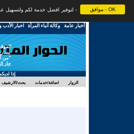
موافق - OK
لتوفير افضل خدمة لكم ولتسهيل عملي
أخبار عامة
-
وكالة أنباء المرأة
-
اخبار الأدب و
الموقع
يسارية
"من أج
حاز ال
إذا لديك
الزوار
اضافة/خدمات
بحث/الارشيف