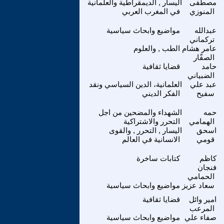
مصطفى
اليسار , الديمقراطية والعلمانية
المنوزي
في المغرب العربي
عبدالله
مواضيع وابحاث سياسية
تركماني
عامر هشام
الطب , والعلوم
الصفّار
حامد
قضايا ثقافية
الضبياني
عبد علي
العلمانية، الدين السياسي ونقد
سفيح
الفكر الديني
حمه
الشهداء والمضحين من اجل
الهمامي
التحرر والاشتراكية
اسحق
اليسار , التحرر , والقوى
قومي
الانسانية في العالم
كاظم
كتابات ساخرة
فنجان
الحمامي
سعاد عزيز
مواضيع وابحاث سياسية
امير وائل
قضايا ثقافية
المرعب
صفاء علي
مواضيع وابحاث سياسية