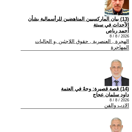
(13) بيان الماركسيين المناهضين للرأسمالية بشأن
الأحداث في سبتة
أحمد رباص
2026 / 8 / 8
الهجرة , العنصرية , حقوق اللاجئين ,و الجاليات
المهاجرة
(14) قصة قصيرة: وجهٌ في العتمة
داود سلمان عجاج
2026 / 8 / 8
الادب والفن