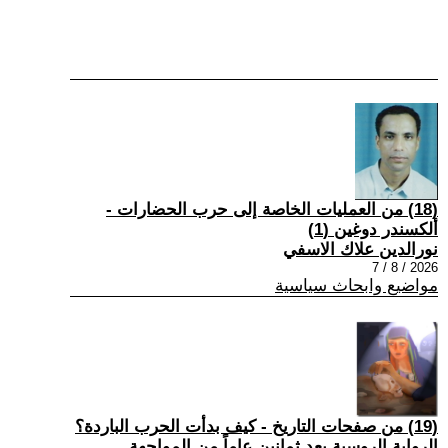
(18) من العمليات الخاصة إلى حرب الحضارات -
ألكسندر دوغين (1)
نورالدين علاك الاسفي
2026 / 8 / 7
مواضيع وابحاث سياسية
(19) من صفحات التاريخ - كيف بدأت الحرب الباردة؟
الرواية الروسية بعد ثمانين عاماً من المواجهة