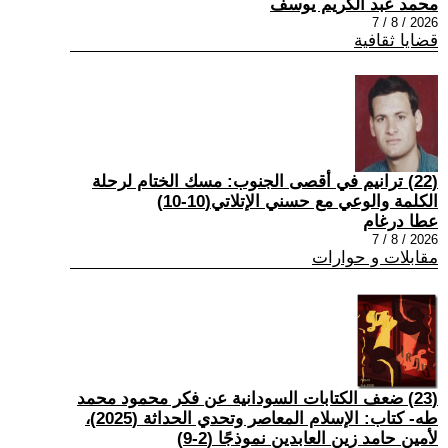
محمد عبد الكريم يوسف
2026 / 8 / 7
قضايا ثقافية
(22) ترانيم في أقصى الجنوب: مسك الختام لرحلة
الكلمة والوعي مع حسني الإتلاتي(10-10)
عطا درغام
2026 / 8 / 7
مقابلات و حوارات
(23) ضعف الكتابات السودانية عن فكر محمود محمد
طه- كتاب: الإسلام المعاصر وتحدي الحداثة (2025)،
لأمين حامد زين العابدين نموذجًا (2-9)