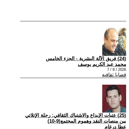
(24) فريق الآلة البشرية - الجزء الخامس
محمد عبد الكريم يوسف
2026 / 8 / 7
قضايا ثقافية
(25) عتبات الإبداع والاشتباك الثقافي: رحلة الإتلاتي
بين منصات النقد وهموم المجتمع(9-10)
عطا درغام