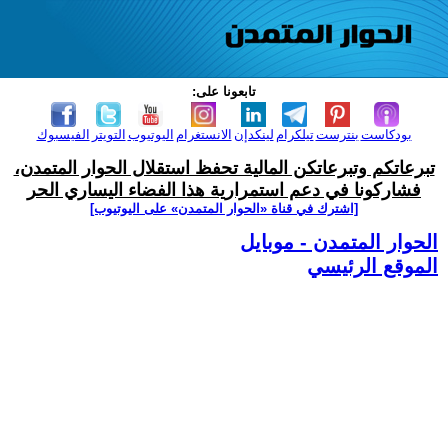
تابعونا على:
بودكاست
بنترست
تيلكرام
لينكدإن
الانستغرام
اليوتيوب
التويتر
الفيسبوك
تبرعاتكم وتبرعاتكن المالية تحفظ استقلال الحوار المتمدن،
فشاركونا في دعم استمرارية هذا الفضاء اليساري الحر
[اشترك في قناة ‫«الحوار المتمدن» على اليوتيوب]
الحوار المتمدن - موبايل
الموقع الرئيسي