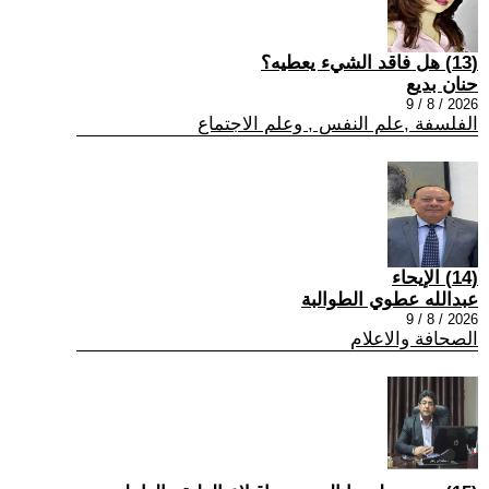
(13) هل فاقد الشيء يعطيه؟
حنان بديع
2026 / 8 / 9
الفلسفة ,علم النفس , وعلم الاجتماع
(14) الإيحاء
عبدالله عطوي الطوالبة
2026 / 8 / 9
الصحافة والاعلام