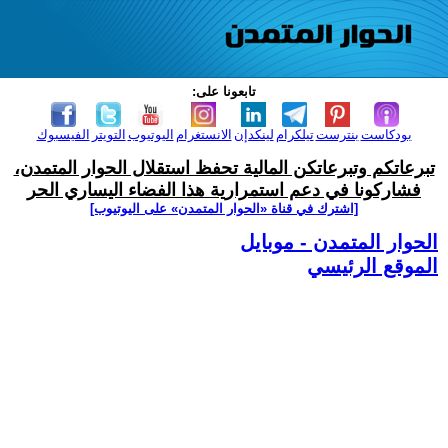
تابعونا على:
بودكاست
بنترست
تيلكرام
لينكدإن
الانستغرام
اليوتيوب
التويتر
الفيسبوك
تبرعاتكم وتبرعاتكن المالية تحفظ استقلال الحوار المتمدن،
فشاركونا في دعم استمرارية هذا الفضاء اليساري الحر
[اشترك في قناة ‫«الحوار المتمدن» على اليوتيوب]
الحوار المتمدن - موبايل
الموقع الرئيسي