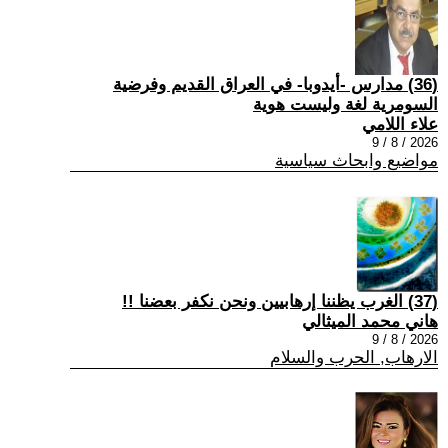
(36) مدارس -أيدوبا- في العراق القديم وفرضية
السومرية لغة وليست هوية
علاء اللامي
2026 / 8 / 9
مواضيع وابحاث سياسية
(37) الغرب يظننا إرهابيين ونحن نكفر بعضنا !!
هاني محمد الميثالي
2026 / 8 / 9
الارهاب, الحرب والسلام