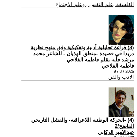
الفلسفة ,علم النفس , وعلم الاجتماع
(3) قراءة تحليلية أدبية وتفكيكية وفق منهج نظرية
دريدا في قصيدة -منطق الهذيان - للشاعر محمد
مرشد فلنه بقلم فاطمة الفلاحي
فاطمة الفلاحي
2026 / 8 / 9
الادب والفن
(4) -الحركة الوطنيه اللاعراقيه- والفشل التاريخي
الفاضح/2
عبدالامير الركابي