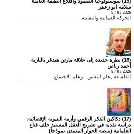
(15) سوسيولوجيا الصمود واقتلاع الطبقة العاملة
سلامه ابو زعيتر
2026 / 8 / 9
الحركة العمالية والنقابية
(16) نظرة جديدة إلى علاقة مارتن هيدغر بالنازية
أحمد رباص
2026 / 8 / 9
الفلسفة ,علم النفس , وعلم الاجتماع
(17) دكاكين الفكر الرقمي وأزمة البنيوية الإقصائية:
دراسة نقدية في تشريح العقل المستبد خلف قناع
العلمانية (منصة الحوار المتمدن نموذجاً)