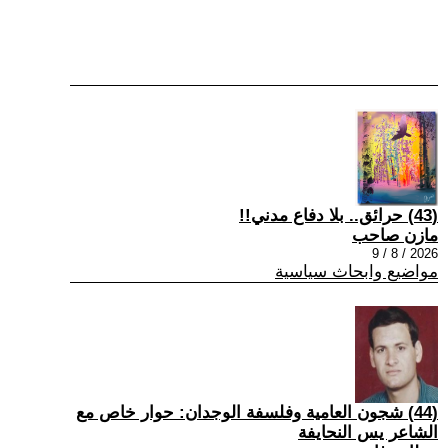
(43) حرائق.. بلا دفاع مدني!!
مازن صاحب
2026 / 8 / 9
مواضيع وابحاث سياسية
(44) شجون العامية وفلسفة الوجدان: حوار خاص مع
الشاعر يس النحايفة