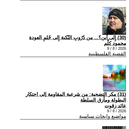
(30) إِلى أين؟... من دُرُوبِ النّكبة إِلى حُلمِ العودة
محمود كلّم
2026 / 8 / 9
القضية الفلسطينية
(31) مكر التضحية: من شرعية المقاومة إلى احتكار
البطولة ومأزق السلطة
عائد زقوت
2026 / 8 / 9
مواضيع وابحاث سياسية