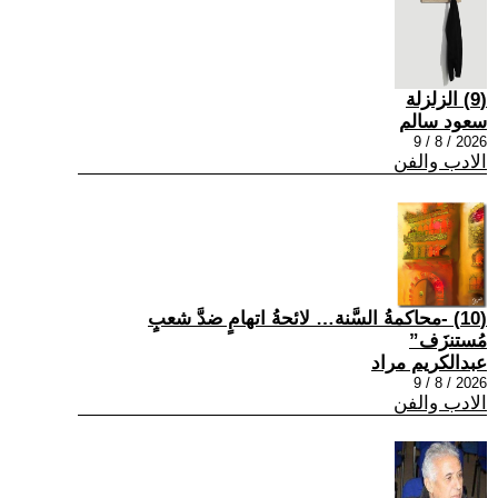
(9) الزلزلة
سعود سالم
2026 / 8 / 9
الادب والفن
(10) -محاكمةُ السَّنة… لائحةُ اتهامٍ ضدَّ شعبٍ
مُستنزَف”
عبدالكريم مراد
2026 / 8 / 9
الادب والفن