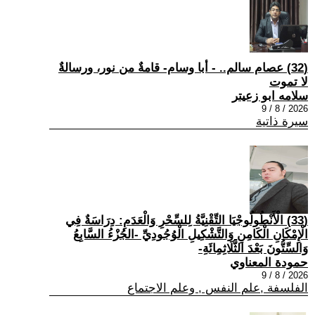
(32) عصام سالم.. - أبا وسام- قامةٌ من نور، ورسالةٌ
لا تموت
سلامه ابو زعيتر
2026 / 8 / 9
سيرة ذاتية
(33) الْأَنْطُولُوجْيَا التِّقْنِيَّةُ لِلسِّحْرِ وَالْعَدَمِ: دِرَاسَةٌ فِي
الْإِمْكَانِ الْكَامِنِ وَالتَّشْكِيلِ الْوُجُودِيِّ -الجُزْءُ السَّابِعُ
وَالسِّتُّونَ بَعْدَ الثَّلَاثِمِائَةِ-
حمودة المعناوي
2026 / 8 / 9
الفلسفة ,علم النفس , وعلم الاجتماع