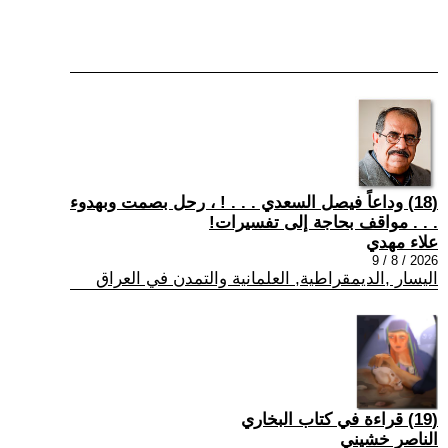
(18) وداعاً فيصل السعدي . . . ! ، رحل بصمت وبهدوء
. . . مواقف بحاجة إلى تفسيرات!
علاء مهدي
2026 / 8 / 9
اليسار ,الديمقراطية, العلمانية والتمدن في العراق
(19) قراءة في كتاب البخاري
الناصر خشيني