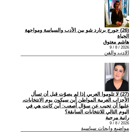
(26) جورج برنارد شو بين الأدب والسياسة ومواجهة
الحياة
هاشم معتوق
2026 / 8 / 9
الادب والفن
(27) لا تلوموا العربي إذا لم يصوّت قبل أن تسأل
الأحزاب العربية المواطن أين سيكون يوم الانتخابات،
عليها أن تجيب عن سؤال أصعب: أين كانت هي في
اليوم التالي للانتخابات السابقة؟
رانية مرجية
2026 / 8 / 9
مواضيع وابحاث سياسية