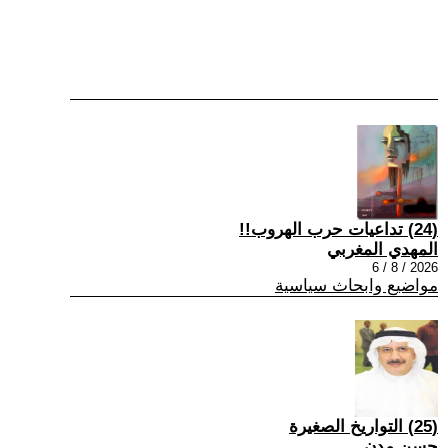
(24) تداعيات حرب الهروب!!
المهدي المغربي
2026 / 8 / 6
مواضيع وابحاث سياسية
(25) التواريخ الصغيرة
حسن مدن