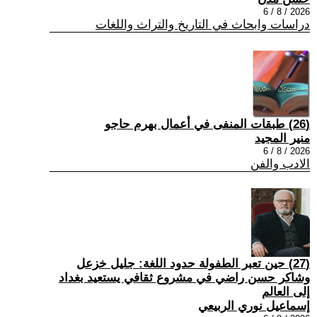
2026 / 8 / 6
دراسات وابحاث في التاريخ والتراث واللغات
(26) طبقات المنفى في أعمال بهرم حاجو
منير المجيد
2026 / 8 / 6
الادب والفن
(27) حين تعبر الطفولة حدود اللغة: جليل خزعل
وشاكر حسن راضي في مشروع ثقافي يستعيد بغداد
إلى العالم
إسماعيل نوري الربيعي