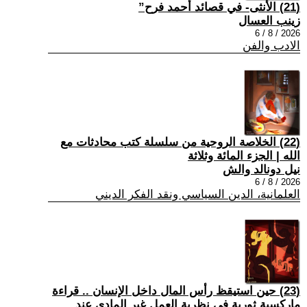
(21) الأنثى- في قصائد أحمد فرح”
زينب العسال
2026 / 8 / 6
الادب والفن
(22) الخلاصة الروحية من سلسلة كتب محادثات مع
الله | الجزء المائة وثلاثة
نيل دونالد والش
2026 / 8 / 6
العلمانية، الدين السياسي ونقد الفكر الديني
(23) حين استيقظ رأس المال داخل الإنسان .. قراءة
ماركسية ثورية في نظرية العمل غير المادي عند