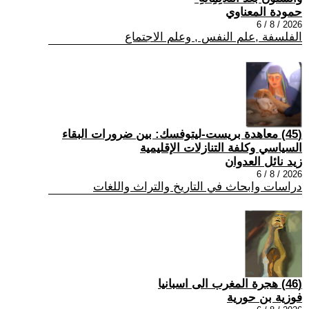
حمودة المعناوي
2026 / 8 / 6
الفلسفة ,علم النفس , وعلم الاجتماع
(45) معاهدة بريست-ليتوفسك: بين ضرورات البقاء
السياسي وكلفة التنازلات الإقليمية
زيد نائل العدوان
2026 / 8 / 6
دراسات وابحاث في التاريخ والتراث واللغات
(46) هجرة المغرب الى اسبانيا
فوزية بن حورية