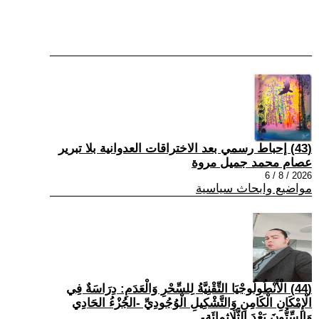
(43) إحباط رسمي بعد الاختراقات العدوانية بلا تبرير
عصام محمد جميل مروة
2026 / 8 / 6
مواضيع وابحاث سياسية
(44) الْأَنْطُولُوجْيَا التِّقْنِيَّةُ لِلسِّحْرِ وَالْعَدَمِ: دِرَاسَةٌ فِي
الْإِمْكَانِ الْكَامِنِ وَالتَّشْكِيلِ الْوُجُودِيِّ -الجُزْءُ الحَادِي
وَالسِّتُّونَ بَعْدَ الثَّلَاثِمِائَةِ-