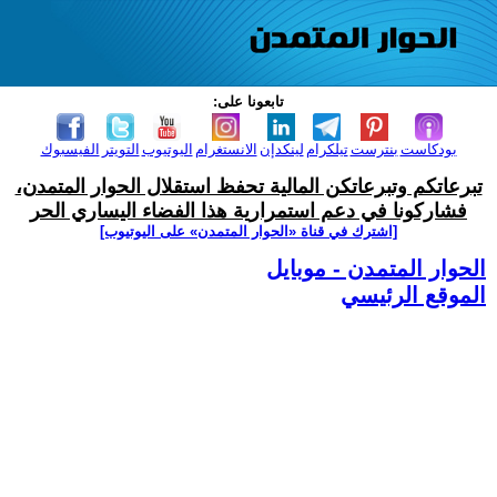
تابعونا على:
بودكاست
بنترست
تيلكرام
لينكدإن
الانستغرام
اليوتيوب
التويتر
الفيسبوك
تبرعاتكم وتبرعاتكن المالية تحفظ استقلال الحوار المتمدن،
فشاركونا في دعم استمرارية هذا الفضاء اليساري الحر
[اشترك في قناة ‫«الحوار المتمدن» على اليوتيوب]
الحوار المتمدن - موبايل
الموقع الرئيسي