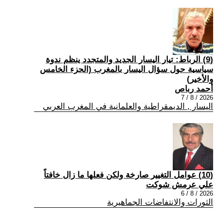
(9) الرباط: تيار اليسار الجديد والمتجدد ينظم ندوة
سياسية حول سؤال اليسار بالمغرب (الجزء الخامس
والأخير)
أحمد رباص
2026 / 8 / 7
اليسار , الديمقراطية والعلمانية في المغرب العربي
(10) عوامل التغيير صارخة ولكن فعلها ما زال خافتاً
علي عرمش شوكت
2026 / 8 / 6
الثورات والانتفاضات الجماهيرية