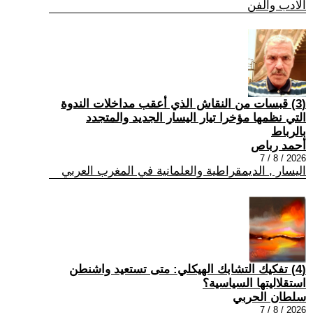
الادب والفن
(3) قبسات من النقاش الذي أعقب مداخلات الندوة
التي نظمها مؤخرا تيار اليسار الجديد والمتجدد
بالرباط
أحمد رباص
2026 / 8 / 7
اليسار , الديمقراطية والعلمانية في المغرب العربي
(4) تفكيك التشابك الهيكلي: متى تستعيد واشنطن
استقلاليتها السياسية؟
سلطان الحربي
2026 / 8 / 7