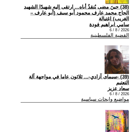
(38) حينَ مضى يُنقذُ أباه... ارتقى إليه شهيدًا الشهيد
الحاج محمد عارف محمود أبو سيف (أبو عارف –
الغريب) اغتيالة
سامي ابراهيم فودة
2026 / 8 / 6
القضية الفلسطينية
(39) -سيمای آزادي-... ثلاثون عاما في مواجهة آلة
التعتيم
سعاد عزيز
2026 / 8 / 6
مواضيع وابحاث سياسية