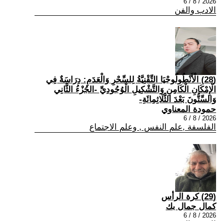
2026 / 8 / 6
الادب والفن
(28) الْأَنْطُولُوجْيَا التِّقْنِيَّةُ لِلسِّحْرِ وَالْعَدَمِ: دِرَاسَةٌ فِي
الْإِمْكَانِ الْكَامِنِ وَالتَّشْكِيلِ الْوُجُودِيِّ -الجُزْءُ الثَّانِي
وَالسِّتُّونَ بَعْدَ الثَّلَاثِمِائَةِ-
حمودة المعناوي
2026 / 8 / 6
الفلسفة ,علم النفس , وعلم الاجتماع
(29) كرة الرأس
كمال جمال بك
2026 / 8 / 6