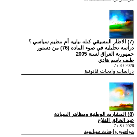
(7) الاطار التنسيقي كتلة نيابية أم تنظيم سياسي ؟
دراسة تحليلية في ضوء المادة (76) من دستور
جمهورية العراق لسنة 2005
طيف باسم هادي
2026 / 8 / 7
دراسات وابحاث قانونية
(8) المشاريع الوطنية ومظاهر السيادة
عبد الخالق الفلاح
2026 / 8 / 7
مواضيع وابحاث سياسية