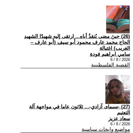
(26) حينَ مضى يُنقذُ أباه... ارتقى إليه شهيدًا الشهيد
الحاج محمد عارف محمود أبو سيف (أبو عارف –
الغريب) اغتيالة
سامي ابراهيم فودة
2026 / 8 / 6
القضية الفلسطينية
(27) -سيمای آزادي-... ثلاثون عاما في مواجهة آلة
التعتيم
سعاد عزيز
2026 / 8 / 6
مواضيع وابحاث سياسية