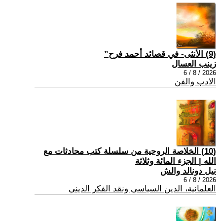
(9) الأنثى- في قصائد أحمد فرح”
زينب العسال
2026 / 8 / 6
الادب والفن
(10) الخلاصة الروحية من سلسلة كتب محادثات مع
الله | الجزء المائة وثلاثة
نيل دونالد والش
2026 / 8 / 6
العلمانية، الدين السياسي ونقد الفكر الديني