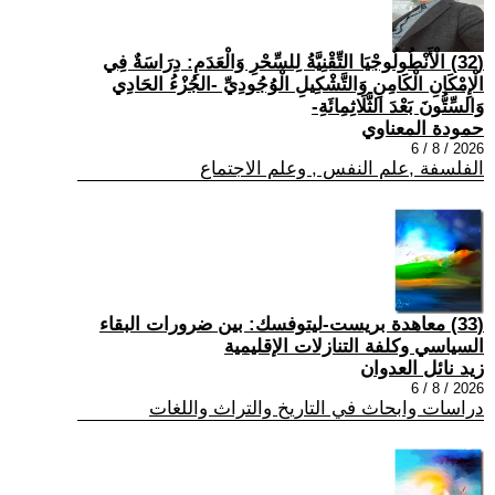
(32) الْأَنْطُولُوجْيَا التِّقْنِيَّةُ لِلسِّحْرِ وَالْعَدَمِ: دِرَاسَةٌ فِي
الْإِمْكَانِ الْكَامِنِ وَالتَّشْكِيلِ الْوُجُودِيِّ -الجُزْءُ الحَادِي
وَالسِّتُّونَ بَعْدَ الثَّلَاثِمِائَةِ-
حمودة المعناوي
2026 / 8 / 6
الفلسفة ,علم النفس , وعلم الاجتماع
(33) معاهدة بريست-ليتوفسك: بين ضرورات البقاء
السياسي وكلفة التنازلات الإقليمية
زيد نائل العدوان
2026 / 8 / 6
دراسات وابحاث في التاريخ والتراث واللغات