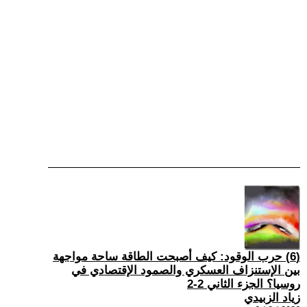
(6) حرب الوقود: كيف أصبحت الطاقة ساحة مواجهة
بين الإستنزاف العسكري والصمود الإقتصادي في
روسيا؟ الجزء الثاني 2-2
زياد الزبيدي