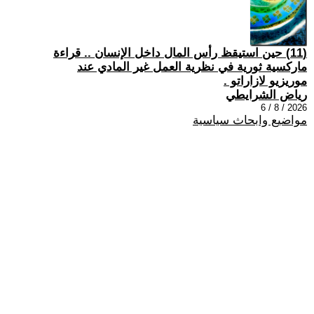
(11) حين استيقظ رأس المال داخل الإنسان .. قراءة
ماركسية ثورية في نظرية العمل غير المادي عند
موريزيو لازاراتو .
رياض الشرايطي
2026 / 8 / 6
مواضيع وابحاث سياسية