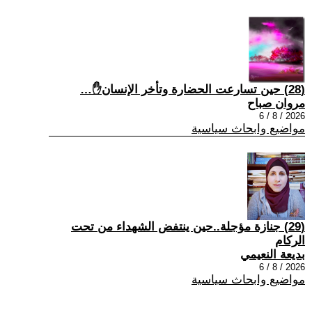
(28) حين تسارعت الحضارة وتأخر الإنسان✋…
مروان صباح
2026 / 8 / 6
مواضيع وابحاث سياسية
(29) جنازة مؤجلة..حين ينتفض الشهداء من تحت
الركام
بديعة النعيمي
2026 / 8 / 6
مواضيع وابحاث سياسية