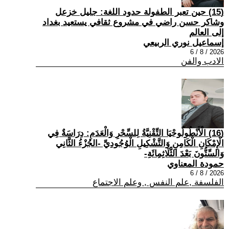
(15) حين تعبر الطفولة حدود اللغة: جليل خزعل
وشاكر حسن راضي في مشروع ثقافي يستعيد بغداد
إلى العالم
إسماعيل نوري الربيعي
2026 / 8 / 6
الادب والفن
(16) الْأَنْطُولُوجْيَا التِّقْنِيَّةُ لِلسِّحْرِ وَالْعَدَمِ: دِرَاسَةٌ فِي
الْإِمْكَانِ الْكَامِنِ وَالتَّشْكِيلِ الْوُجُودِيِّ -الجُزْءُ الثَّانِي
وَالسِّتُّونَ بَعْدَ الثَّلَاثِمِائَةِ-
حمودة المعناوي
2026 / 8 / 6
الفلسفة ,علم النفس , وعلم الاجتماع