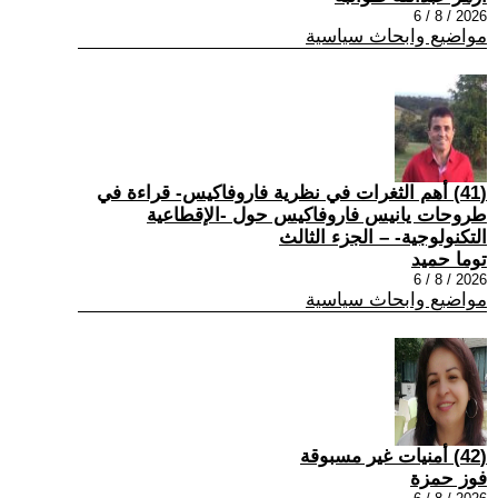
2026 / 8 / 6
مواضيع وابحاث سياسية
(41) أهم الثغرات في نظرية فاروفاكيس- قراءة في
طروحات يانيس فاروفاكيس حول -الإقطاعية
التكنولوجية- – الجزء الثالث
توما حميد
2026 / 8 / 6
مواضيع وابحاث سياسية
(42) أمنيات غير مسبوقة
فوز حمزة