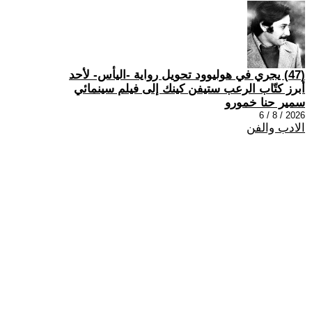
(47) يجري في هوليوود تحويل رواية -اليأس- لأحد
أبرز كتّاب الرعب ستيفن كينك إلى فيلم سينمائي
سمير حنا خمورو
2026 / 8 / 6
الادب والفن