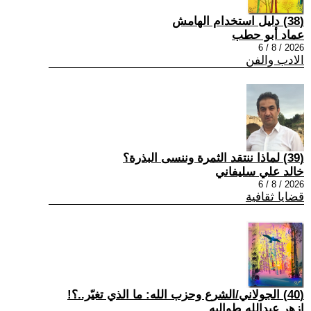
(38) دليل استخدام الهامش
عماد أبو حطب
2026 / 8 / 6
الادب والفن
(39) لماذا ننتقد الثمرة وننسى البذرة؟
خالد علي سليفاني
2026 / 8 / 6
قضايا ثقافية
(40) الجولاني/الشرع وحزب الله: ما الذي تغيّر..؟!
ازهر عبدالله طوالبه