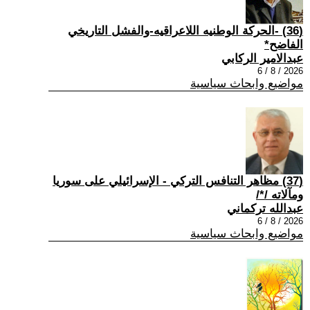
(36) -الحركة الوطنيه اللاعراقيه-والفشل التاريخي
الفاضح*
عبدالامير الركابي
2026 / 8 / 6
مواضيع وابحاث سياسية
(37) مظاهر التنافس التركي - الإسرائيلي على سوريا
ومآلاته /*/
عبدالله تركماني
2026 / 8 / 6
مواضيع وابحاث سياسية