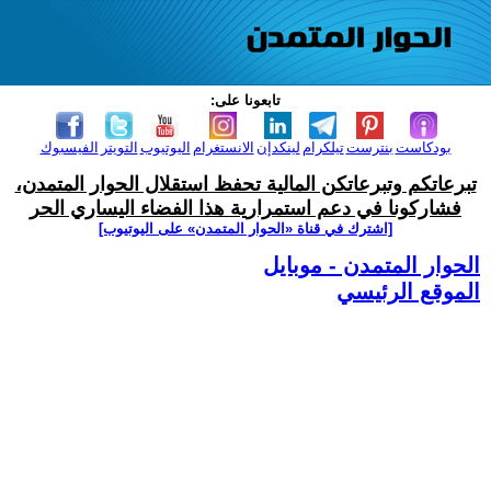
تابعونا على:
بودكاست
بنترست
تيلكرام
لينكدإن
الانستغرام
اليوتيوب
التويتر
الفيسبوك
تبرعاتكم وتبرعاتكن المالية تحفظ استقلال الحوار المتمدن،
فشاركونا في دعم استمرارية هذا الفضاء اليساري الحر
[اشترك في قناة ‫«الحوار المتمدن» على اليوتيوب]
الحوار المتمدن - موبايل
الموقع الرئيسي