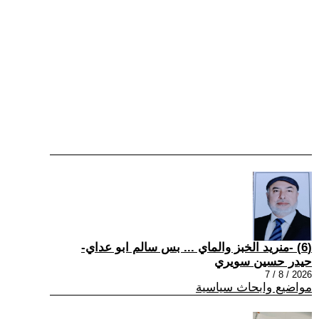
(6) -منريد الخبز والماي ... بس سالم ابو عداي-
حيدر حسين سويري
2026 / 8 / 7
مواضيع وابحاث سياسية