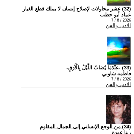
(32) عشر محاولات لإصلاح إنسان لا يملك قطع الغيار
عماد أبو حطب
2026 / 8 / 7
الادب والفن
(33) -عِنْدَمَا يُصَابُ اللَّيْلُ بِالْأَرَقِ-
فاطمة شاوتي
2026 / 8 / 7
الادب والفن
(34) من الوجع الإنساني إلى الجمال المقاوم
ريتا عودة