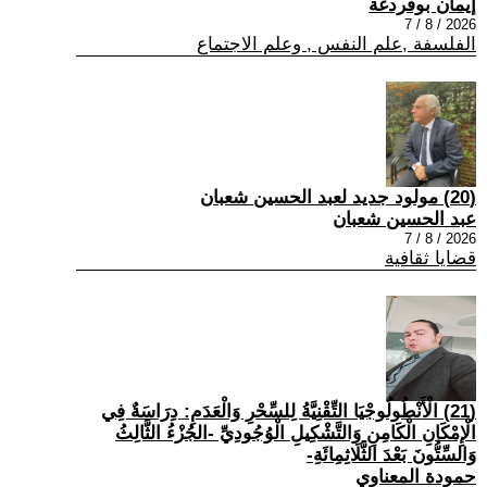
إيمان بوقردغة
2026 / 8 / 7
الفلسفة ,علم النفس , وعلم الاجتماع
(20) مولود جديد لعبد الحسين شعبان
عبد الحسين شعبان
2026 / 8 / 7
قضايا ثقافية
(21) الْأَنْطُولُوجْيَا التِّقْنِيَّةُ لِلسِّحْرِ وَالْعَدَمِ: دِرَاسَةٌ فِي
الْإِمْكَانِ الْكَامِنِ وَالتَّشْكِيلِ الْوُجُودِيِّ -الجُزْءُ الثَّالِثُ
وَالسِّتُّونَ بَعْدَ الثَّلَاثِمِائَةِ-
حمودة المعناوي