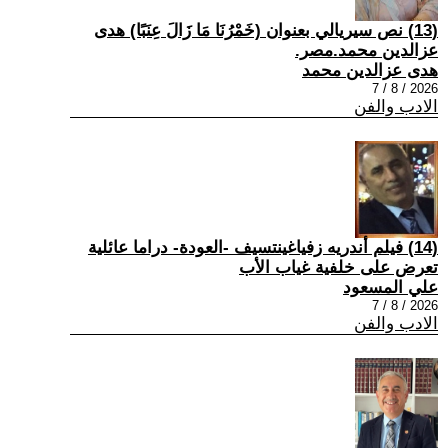
(13) نص سيريالي بعنوان (خَمْرُنَا مَا زَالَ عِنَبًا) هدى
عزالدين محمد.مصر.
هدى عزالدين محمد
2026 / 8 / 7
الادب والفن
(14) فيلم أندريه زفياغينتسيف -العودة- دراما عائلية
تعرض على خلفية غياب الأب
علي المسعود
2026 / 8 / 7
الادب والفن