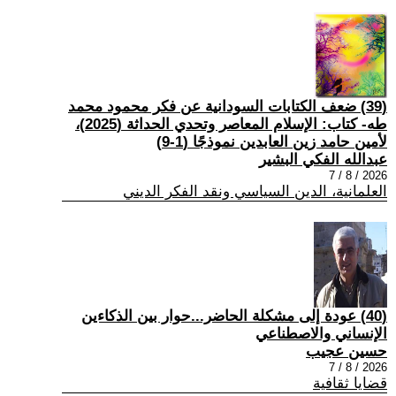
(39) ضعف الكتابات السودانية عن فكر محمود محمد
طه- كتاب: الإسلام المعاصر وتحدي الحداثة (2025)،
لأمين حامد زين العابدين نموذجًا (1-9)
عبدالله الفكي البشير
2026 / 8 / 7
العلمانية، الدين السياسي ونقد الفكر الديني
(40) عودة إلى مشكلة الحاضر...حوار بين الذكاءين
الإنساني والاصطناعي
حسين عجيب
2026 / 8 / 7
قضايا ثقافية