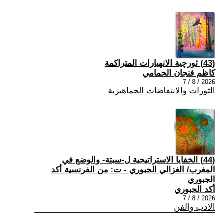
(43) ثورچية الانهيارات المتراكمة
كاظم فنجان الحمامي
2026 / 8 / 7
الثورات والانتفاضات الجماهيرية
(44) الخفايا الاستراتيجية ل-سبتة- والوضع في
المغرب/ الغزالي الجبوري - ت: من الفرنسية أكد
الجبوري
أكد الجبوري
2026 / 8 / 7
الادب والفن