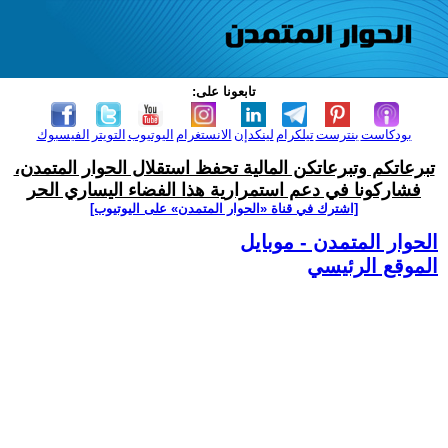
تابعونا على:
بودكاست
بنترست
تيلكرام
لينكدإن
الانستغرام
اليوتيوب
التويتر
الفيسبوك
تبرعاتكم وتبرعاتكن المالية تحفظ استقلال الحوار المتمدن،
فشاركونا في دعم استمرارية هذا الفضاء اليساري الحر
[اشترك في قناة ‫«الحوار المتمدن» على اليوتيوب]
الحوار المتمدن - موبايل
الموقع الرئيسي