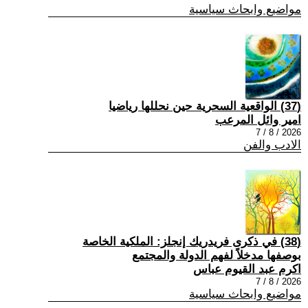
مواضيع وابحاث سياسية
(37) الواقعية السحرية حين نحللها رياضيا
امير وائل المرعب
2026 / 8 / 7
الادب والفن
(38) في ذكرى فريدريك إنجلز: الملكية الخاصة
بوصفها مدخلاً لفهم الدولة والمجتمع
اكرم عبد القيوم عباس
2026 / 8 / 7
مواضيع وابحاث سياسية