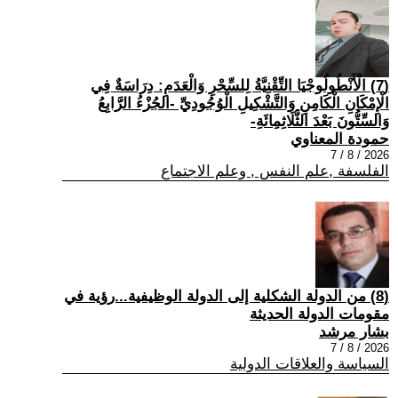
(7) الْأَنْطُولُوجْيَا التِّقْنِيَّةُ لِلسِّحْرِ وَالْعَدَمِ: دِرَاسَةٌ فِي
الْإِمْكَانِ الْكَامِنِ وَالتَّشْكِيلِ الْوُجُودِيِّ -الجُزْءُ الرَّابِعُ
وَالسِّتُّونَ بَعْدَ الثَّلَاثِمِائَةِ-
حمودة المعناوي
2026 / 8 / 7
الفلسفة ,علم النفس , وعلم الاجتماع
(8) من الدولة الشكلية إلى الدولة الوظيفية...رؤية في
مقومات الدولة الحديثة
بشار مرشد
2026 / 8 / 7
السياسة والعلاقات الدولية