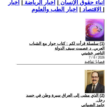
أنباء حقوق الإنسان
|
اخبار الرياضة
|
اخبار
|
اخبار الطب والعلوم
الاقتصاد
|
(1) سلسلة قرأت لكم : كتاب حوار مع الشباب
العربي. د عصمت سيف الدولة
الناصر خشيني
2026 / 8 / 7
قضايا ثقافية
(2) الذي مشى إلى العراق سيرة وطن في جسد
رجل.
حامد الضبياني