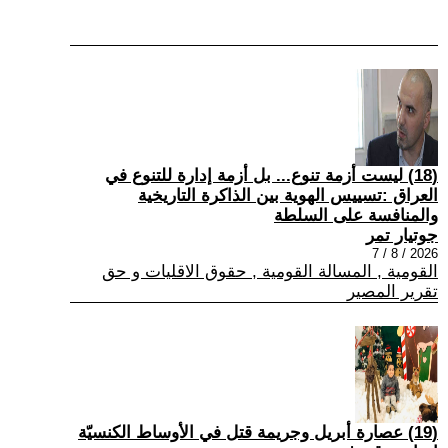
(18) ليست أزمة تنوع... بل أزمة إدارة للتنوع في
العراق :تسييس الهوية بين الذاكرة التاريخية
والمنافسة على السلطة
جوتيار تمر
2026 / 8 / 7
القومية , المسالة القومية , حقوق الاقليات و حق
تقرير المصير
(19) عصارة أبريل وجريمة قتل في الأوساط الكنسيّة