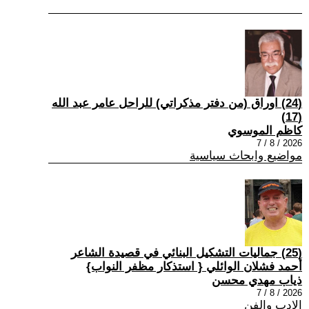
(24) اوراق (من دفتر مذكراتي) للراحل عامر عبد الله
(17)
كاظم الموسوي
2026 / 8 / 7
مواضيع وابحاث سياسية
(25) جماليات التشكيل البنائي في قصيدة الشاعر
أحمد فشلان الوائلي { استذكار مظفر النواب}
ذياب مهدي محسن
2026 / 8 / 7
الادب والفن