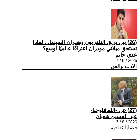
(26) بين بريق التلفزيون وهجران السينما... لماذا
تستحق ميلاني مودران اعترافًا عالميًا أوسع؟
عدي حاتم
2026 / 8 / 7
الادب والفن
(27) عن -الثقافلوجيا-
عبد الحسين شعبان
2026 / 8 / 7
قضايا ثقافية