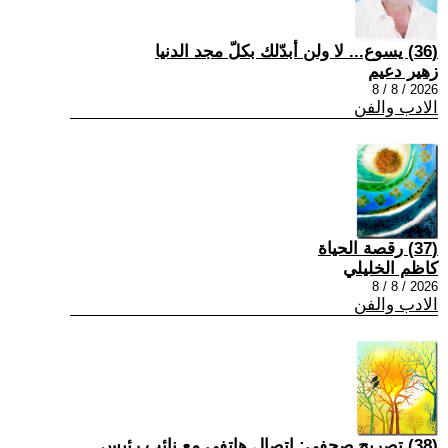
(36) يسوع... لا ولن أبدّلك بكلّ مجد الدنيا
زهير دعيم
2026 / 8 / 8
الادب والفن
(37) رقصة الحياة
كاظم الخليلي
2026 / 8 / 8
الادب والفن
(38) تصريح صحفي: إتصال هاتفي مع نائب رئيس