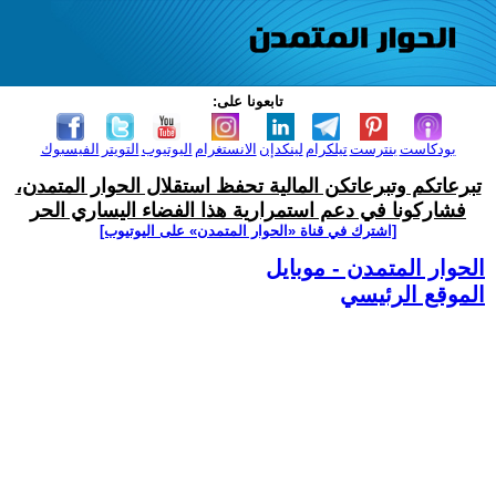
تابعونا على:
بودكاست
بنترست
تيلكرام
لينكدإن
الانستغرام
اليوتيوب
التويتر
الفيسبوك
تبرعاتكم وتبرعاتكن المالية تحفظ استقلال الحوار المتمدن،
فشاركونا في دعم استمرارية هذا الفضاء اليساري الحر
[اشترك في قناة ‫«الحوار المتمدن» على اليوتيوب]
الحوار المتمدن - موبايل
الموقع الرئيسي