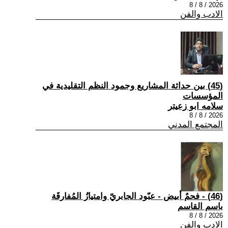
2026 / 8 / 8
الادب والفن
(45) بين حداثة المشاريع وجمود النظم التقليدية في
المؤسسات
سلامه ابو زعيتر
2026 / 8 / 8
المجتمع المدني
(46) - فحمٌ أبيض - عبّود الجابريّ وامتيازُ المُفارقَة
باسم القاسم
2026 / 8 / 8
الادب والفن