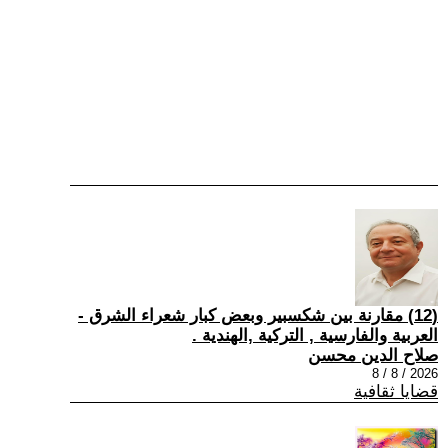
(12) مقارنة بين شكسبير وبعض كبار شعراء الشرق -
العربية والفارسية , التركية ,الهندية .
صلاح الدين محسن
2026 / 8 / 8
قضايا ثقافية