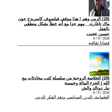
(28) الزمن وهم ! هذا موقف فيلسوف كامبريدج جون
ماك تاغارت _ مهم جدا مع أنه خطأ بشكل منطقي
بالفعل
حسين عجيب
2026 / 8 / 8
قضايا ثقافية
(29) الخلاصة الروحية من سلسلة كتب محادثات مع
الله | الجزء المائة وخمسة
نيل دونالد والش
2026 / 8 / 8
العلمانية، الدين السياسي ونقد الفكر الديني