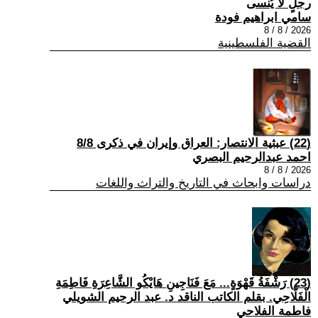
رجلٍ لا يُنسى
سامي ابراهيم فودة
2026 / 8 / 8
القضية الفلسطينية
(22) عبثية الانتصار: العراق وإيران في ذكرى 8/8
احمد عبدالرحيم البصري
2026 / 8 / 8
دراسات وابحاث في التاريخ والتراث واللغات
(23) رَشْفَةُ قَهْوَةٍ... مَعَ فَنَاجِينِ هَايْكُو الشَّاعِرَةِ فَاطِمَةِ
الْفَلَّاحِي. بقلم الكاتب الناقد د. عبد الرحيم الشويلي
فاطمة الفلاحي