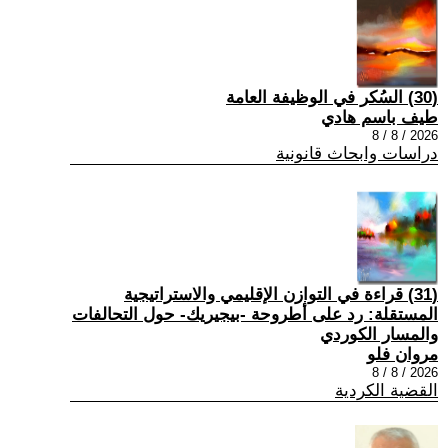
(30) السُكر في الوظيفة العامة
طيف باسم هادي
2026 / 8 / 8
دراسات وابحاث قانونية
(31) قراءة في التوازن الإقليمي والاستراتيجية
المستقلة: رد على أطروحة -بيجيريك- حول التحالفات
والمسار الكوردي
مروان فلو
2026 / 8 / 8
القضية الكردية