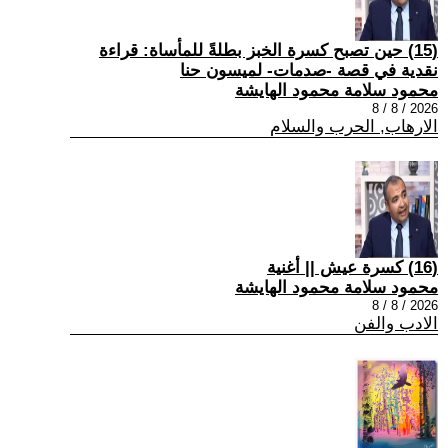
(15) حين تصبح كسرة الخبز بطلةً للمأساة: قراءة
نقدية في قصة -صدمات- لميسون حنا
محمود سلامة محمود الهايشة
2026 / 8 / 8
الارهاب, الحرب والسلام
(16) كسرة عيش || أغنية
محمود سلامة محمود الهايشة
2026 / 8 / 8
الادب والفن