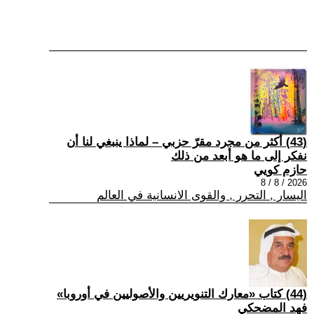
(43) أكثر من مجرد مقرّ حزبي – لماذا ينبغي لنا أن
نفكر إلى ما هو أبعد من ذلك
حازم كويي
2026 / 8 / 8
اليسار , التحرر , والقوى الانسانية في العالم
(44) كتاب «معارك التنويريين والأصوليين في أوروبا»
فهد المضحكي