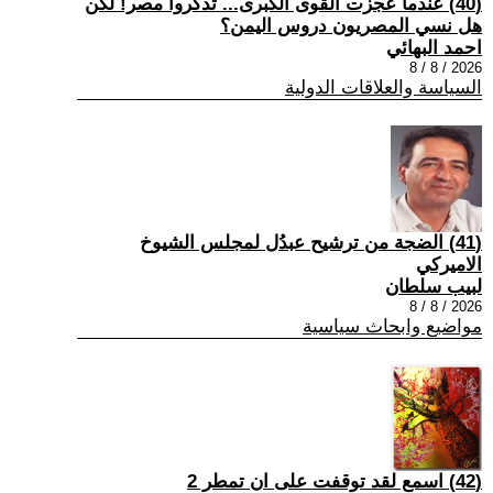
(40) عندما عجزت القوى الكبرى... تذكروا مصر! لكن
هل نسي المصريون دروس اليمن؟
احمد البهائي
2026 / 8 / 8
السياسة والعلاقات الدولية
(41) الضجة من ترشيح عبدُل لمجلس الشيوخ
الاميركي
لبيب سلطان
2026 / 8 / 8
مواضيع وابحاث سياسية
(42) اسمع لقد توقفت على ان تمطر 2