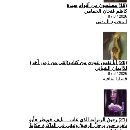
(19) مصلحون من أقوام بعيدة
كاظم فنجان الحمامي
2026 / 8 / 8
المجتمع المدني
(20) ايا نفس عودي من كتاب(انثى من زمن آخر)
للاإيمان الشباني
2026 / 8 / 8
قضايا ثقافية
(21) رفيقُ الزنزانة الذي غاب... نايف خويطر «أبو
باهر» حين يرحلُ الرفيقُ وتبقى في الذاكرة حكايةُ