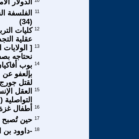
10
الدولار الأ
11
(34)
12
كليات الترب
عقلية التجد
13
[ الولايات 
نحتاجه بصفة
14
بإلعفو عن ا
لقتل جورج 
15
العقل الإنس
التواصلية (مق
16
أطفال غزة ي
17
حين تُصبح ا
18
-داوود بن ال