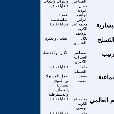
الضباعين
والتراث واللغات
جمال
قضايا ثقافية
ابودية
ابراهيم
القضية
ابراش
الفلسطينية
يسارية
محمد عبد
قضايا ثقافية
الكريم
يوسف
لتسلح
بلال
الطب , والعلوم
الشارني
رتيب
مصطفى
الادارة و الاقتصاد
العبد الله
الكفري
حامد
قضايا ثقافية
الضبياني
جماعية
سعيد
العمل المشترك
مضيه
بين القوى
اليسارية
والعلمانية
والديمقرطية
م العالمي
محمد عبد
قضايا ثقافية
الكريم
يوسف
حامد
قضايا ثقافية