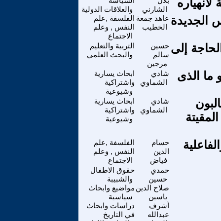
 لانهياره
بلال
السياسة
الشارني
والعلاقات الدولية
المفهوم والأسس الجديدة
عاهد جمعة
الفلسفة ,علم
الخطيب
النفس , وعلم
الاجتماع
لحاجة إلى
حسين
التربية والتعليم
سالم
والبحث العلمي
مرجين
 ما الذى
شادي
ابحاث يسارية
الشماوي
واشتراكية
وشيوعية
غا يطالبون
شادي
ابحاث يسارية
الشماوي
واشتراكية
المقيتة
وشيوعية
لفاعلية
حسام
الفلسفة ,علم
الدين
النفس , وعلم
فياض
الاجتماع
حمدي
حقوق الاطفال
حسين
والشبيبة
صلاح الدين
مواضيع وابحاث
ياسين
سياسية
أشرف
دراسات وابحاث
عبدالله
في التاريخ