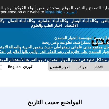
ة التصفح والنشر، الموقع يستخدم بعض أنواع الكوكيز نرجو النق
More info - المزيد
experience on our website
الفن
-
وكالة أنباء اليسار
-
وكالة أنباء العلمانية
-
وكالة أنباء العمال
-
وكا
الاقتصاد
-
اخبار الطب والعلوم
 الرئيسي لمؤسسة الحوار المتمدن
، علمانية، ديمقراطية، تطوعية وغير ربحية
ل مجتمع مدني علماني ديمقراطي حديث يضمن الحرية والعدالة الاجتم
حوار المتمدن على جائزة ابن رشد للفكر الحر والتى نالها أعلام في الفك
م مشاكل تقنية في تصفح الحوار المتمدن نرجو النقر هنا لاستخدام الموقع
كوردي
English
الاخبار
مراكز
الحوار المتمدن
المواضيع حسب التاريخ