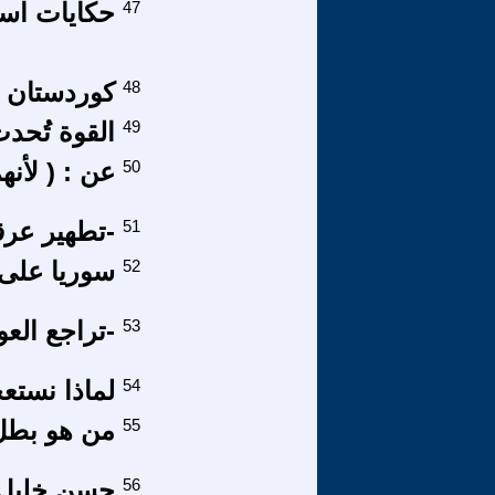
47
حكايات اسلا
48
كوردستان و
49
القوة تُحدث
50
عن : ( لأنه
51
-تطهير عرق
52
سوريا على 
53
-تراجع العو
54
لماذا نستع
55
من هو بطل 
56
حسن خليل غ