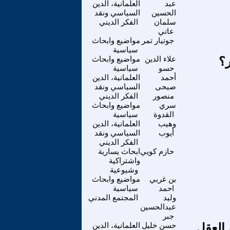
عبد
العلمانية، الدين
الحسين
السياسي ونقد
سلمان
الفكر الديني
عاتي
جوتيار تمر
مواضيع وابحاث
سياسية
ر؟
علاء الدين
مواضيع وابحاث
حسو
سياسية
أحمد
العلمانية، الدين
صبحى
السياسي ونقد
منصور
الفكر الديني
سري
مواضيع وابحاث
القدوة
سياسية
وهيب
العلمانية، الدين
أيوب
السياسي ونقد
الفكر الديني
حازم كويي
ابحاث يسارية
واشتراكية
وشيوعية
بن غربي
مواضيع وابحاث
احمد
سياسية
وليد
المجتمع المدني
عبدالحسين
جبر
العقل
حسن خليل
العلمانية، الدين