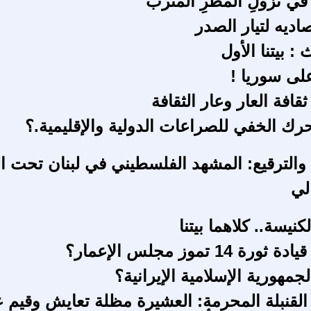
ِ في نُزولِ المطرِ المُتَرب
صاديه لتيار الصدر
 : بيتنا الأول
لى سوريا !
افة العار وعار الثقافة
حرك الخفي للصراعات الدولية والإقليمية.؟
ع والترقيع: المشهد الفلسطيني في لبنان تحت ا
لي
نيسة.. كلاهما بيتنا
 14 تموز مجلس الإعمار؟
مهورية الإسلامية الإيرانية؟
لقنبلة المحرمة: العشيرة مظلة تعايش وقيم عا