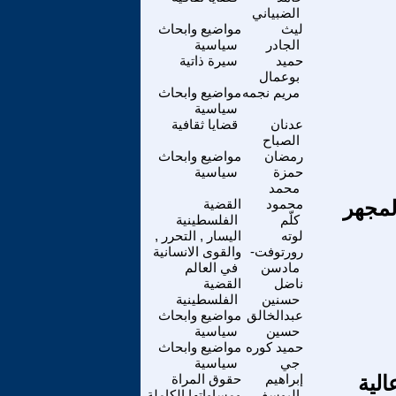
الضبياني
ليث
مواضيع وابحاث
الجادر
سياسية
حميد
سيرة ذاتية
بوعمال
مريم نجمه
مواضيع وابحاث
سياسية
عدنان
قضايا ثقافية
الصباح
رمضان
مواضيع وابحاث
حمزة
سياسية
محمد
لمجهر
محمود
القضية
كلّم
الفلسطينية
لوته
اليسار , التحرر ,
رورتوفت-
والقوى الانسانية
مادسن
في العالم
ناضل
القضية
حسنين
الفلسطينية
عبدالخالق
مواضيع وابحاث
حسين
سياسية
حميد كوره
مواضيع وابحاث
جي
سياسية
لية
إبراهيم
حقوق المراة
اليوسف
ومساواتها الكاملة