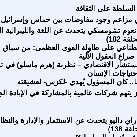
 السلطة على الثقافة
ي مزاعم وجود مفاوضات بين حماس وإسرائيل
عوم تشومسكي يتحدث عن اللغة والليبرالية ال
ة 182)
صطناعي على طاولة القوى العظمى: من سباق ا
صراع العقول الآلية
تشار الاقتصادي – نظرية (هرم ماسلو) في ت
تياجات الإنسان
ا.. كان المسؤول يُهدي -لكزس- لعشيقته
يز يتهم شركات عالمية بالمشاركة في الإبادة ال
اي داليو يتحدث عن الاستثمار والإدارة والنظا
ة 138)