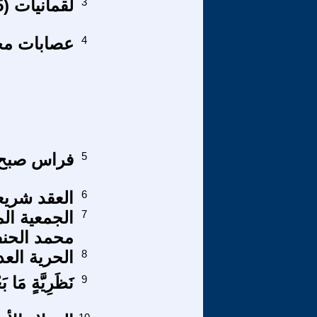
3
لقمانيات (65)
4
عصابات مجاه
5
فراس صبح..
6
العقد شريعة
7
الجمعية ال
محمد الحن
8
الحرية العد
9
نَظَرِيَّةٍ مَا ب