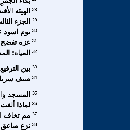
بُكاءُ الجَمر
28
الهيئه الأقت
29
الجزء الثالث
30
يوم اسود ع
31
غزة تفضح ثق
32
المياه: الم
33
بين الترفي
34
صيف سريا
35
المسجد والك
36
لماذا ألغت قيادة ثورة
37
مم تخاف الج
38
نزع صاعق ا