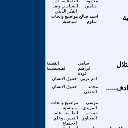
محمود
العلمانية، الدين
شاهين
السياسي ونقد
الفكر الديني
ة
احمد صالح
مواضيع وابحاث
سلوم
سياسية
لال
سامي
القضية
ابراهيم
الفلسطينية
فودة
ادم عربي
حقوق الانسان
دف.....
محمد
حقوق الانسان
الحنفي
موسى
مواضيع وابحاث
المزيدي
سياسية
حمودة
الفلسفة ,علم
المعناوي
النفس , وعلم
الاجتماع