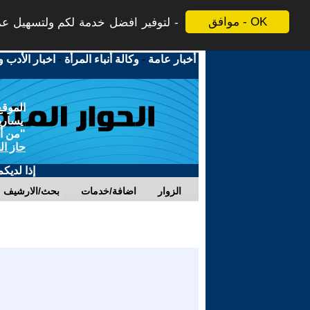
موافق - OK
لتوفير افضل خدمة لكم ولتسهيل عملي
أخبار عامة
-
وكالة أنباء المرأة
-
اخبار الأدب و
الموقع
يسارية
"من أج
حاز ال
إذا لديك
الزوار
اضافة/خدمات
بحث/الارشيف