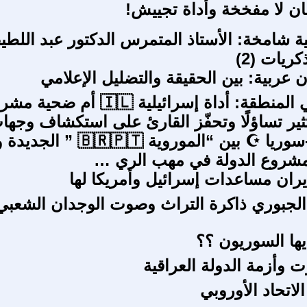
ن لا مفخخة وأداة تجييش!
ية شامخة: الأستاذ المتمرس الدكتور عبد اللط
ريات (2)
 عربية: بين الحقيقة والتضليل الإعلامي
الأقليات في المنطقة: أداة إسرائيلية 🇱
ثير تساؤلًا وتحفّز القارئ على استكشاف وجها
المختلفة) -سوريا ☪ بين “الموروية 
 مشروع الدولة في مهب الري …
ان مساعدات إسرائيل وأمريكا لها
الجبوري ذاكرة التراث وصوت الوجدان الشعبي
أيها السوريون ؟؟
 وأزمة الدولة العراقية
لاتحاد الأوروبي