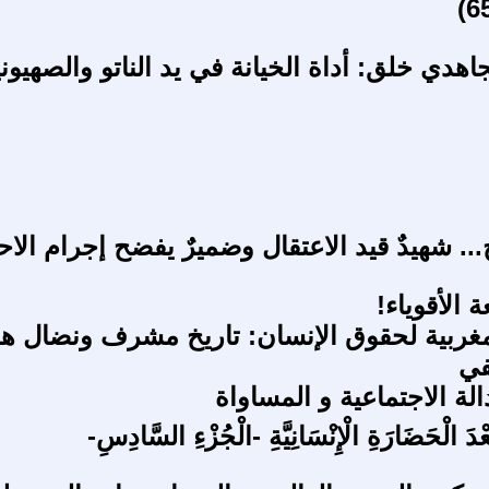
دي خلق: أداة الخيانة في يد الناتو والصهيوني
. شهيدٌ قيد الاعتقال وضميرٌ يفضح إجرام الاحت
 الأقوياء!
مغربية لحقوق الإنسان: تاريخ مشرف ونضال ها
في
الة الاجتماعية و المساواة
َعْدَ الْحَضَارَةِ الْإِنْسَانِيَّةِ -الْجُزْءِ السَّادِسِ-