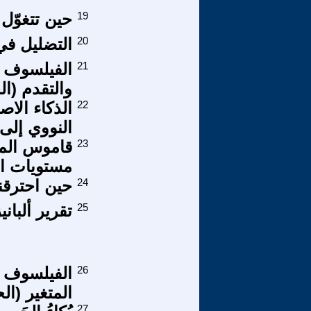
19
حين تتغوّل
20
التضليل ف
21
الفيلسوف ن
والتقدم (الحلق
22
الذكاء الا
النووي إلى 
23
قاموس المس
مستويات اح
24
حين احترقن
25
تقرير ألبان
26
الفيلسوف ر
المتغير (الحلق
27