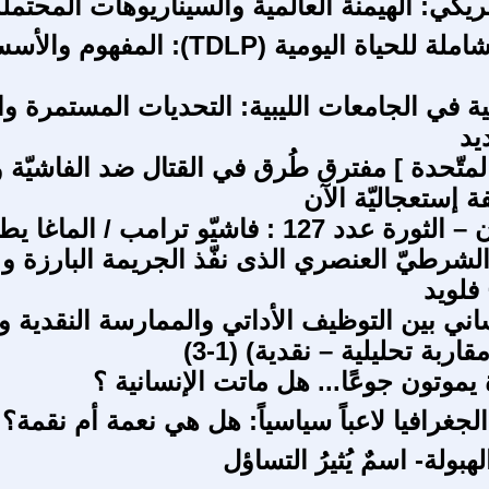
مريكي: الهيمنة العالمية والسيناريوهات المحتملة
الفلسفة الشاملة للحياة اليومية (TDLP): 
ية في الجامعات الليبية: التحديات المستمرة وا
يد
المتّحدة ] مفترق طُرق في القتال ضد الفاشيّة و
 إستعجاليّة الآن
بوب أفاكيان – الثورة عدد 127 : فاشيّو ترامب / الما
لشرطيّ العنصري الذى نفّذ الجريمة البارزة و 
فلويد
اني بين التوظيف الأداتي والممارسة النقدية وا
اربة تحليلية – نقدية) (1-3)
موتون جوعًا... هل ماتت الإنسانية ؟
لجغرافيا لاعباً سياسياً: هل هي نعمة أم نقمة؟
هبولة- اسمٌ يُثيرُ التساؤل