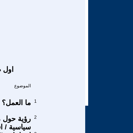
اول ص
الموضوع
1
ما العمل؟
2
رؤية حول م
سياسية / ا