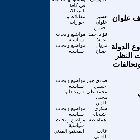
في كافة
المجالات
يف علوان
حسين
مقابلات و
علوان
حوارات
حسين
فؤاد أحمد
مواضيع وابحاث
عايش
سياسية
🇮 أم ضحية مشروع الدولة
مروان
مواضيع وابحاث
صباح
سياسية
ت النظر
🇧🇷🇵 ” الجديدة وتحالفات
صادق جبار
مواضيع وابحاث
حسين
سياسية
محمد علي
سيرة ذاتية
محيي
الدين
شكري
مواضيع وابحاث
شيخاني
سياسية
همام طه
مواضيع وابحاث
سياسية
غالب
المجتمع المدني
العاني