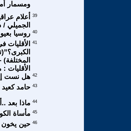
ومسمار أما
39
أعلام عراق
الجميلي / ذك
40
روسيا بعيون
41
الكبرى؟”(ت
الأقليات :
42
هل نست إير
43
حامد كعيد 
44
ماذا بعد ..
45
مأساة الكوت
46
حين يخون ا