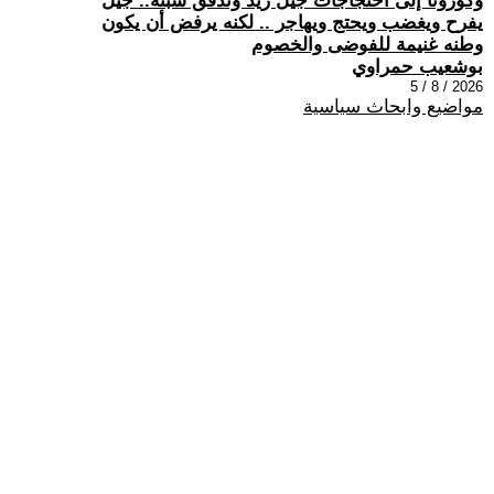
وكورونا إلى احتجاجات جيل زيد وتدفق سبتة.. جيل
يفرح ويغضب ويحتج ويهاجر .. لكنه يرفض أن يكون
وطنه غنيمة للفوضى والخصوم
بوشعيب حمراوي
2026 / 8 / 5
مواضيع وابحاث سياسية