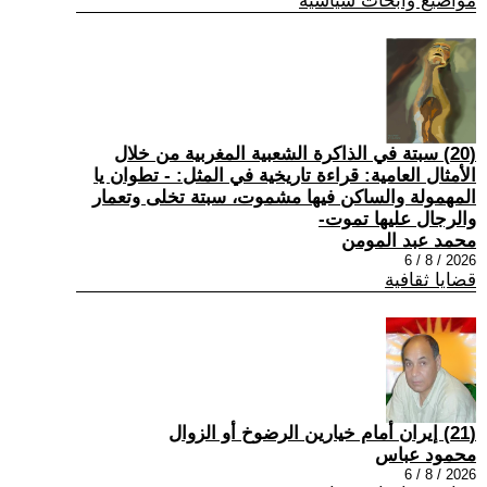
مواضيع وابحاث سياسية
(20) سبتة في الذاكرة الشعبية المغربية من خلال
الأمثال العامية: قراءة تاريخية في المثل: - تطوان يا
المهمولة والساكن فيها مشموت، سبتة تخلى وتعمار
والرجال عليها تموت-
محمد عبد المومن
2026 / 8 / 6
قضايا ثقافية
(21) إيران أمام خيارين الرضوخ أو الزوال
محمود عباس
2026 / 8 / 6