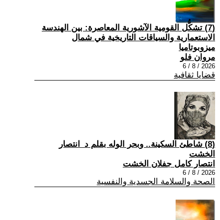
(7) تشكُّل القومية الآشورية المعاصرة: بين الهندسة
الاستعمارية والسياقات التاريخية في شمال
ميزوبوتاميا
مروان فلو
2026 / 8 / 6
قضايا ثقافية
(8) شاطئ السكينة.. وبحر الوله بقلم د_انتصار
الخشت
انتصار كامل جفلان الخشت
2026 / 8 / 6
الصحة والسلامة الجسدية والنفسية