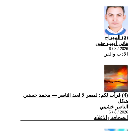
(3) المهداج
هاني أديب حنين
2026 / 8 / 6
الادب والفن
(4) قرأت لكم: لمصر لا لعبد الناصر — محمد حسنين
هيكل
الناصر خشيني
2026 / 8 / 6
الصحافة والاعلام