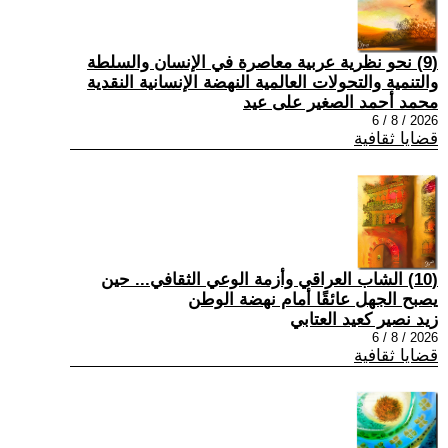
(9) نحو نظرية عربية معاصرة في الإنسان والسلطة
والتنمية والتحولات العالمية النهضة الإنسانية النقدية
محمد أحمد الصغير على عيد
2026 / 8 / 6
قضايا ثقافية
(10) الشاب العراقي وأزمة الوعي الثقافي... حين
يصبح الجهل عائقًا أمام نهضة الوطن
زيد نصير كعيد العتابي
2026 / 8 / 6
قضايا ثقافية