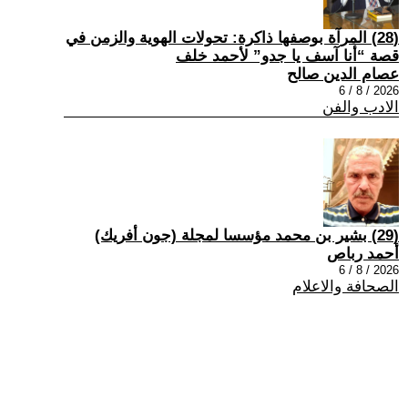
(28) المرآة بوصفها ذاكرة: تحولات الهوية والزمن في
قصة “أنا آسف يا جدو” لأحمد خلف
عصام الدين صالح
2026 / 8 / 6
الادب والفن
(29) بشير بن محمد مؤسسا لمجلة (جون أفريك)
أحمد رباص
2026 / 8 / 6
الصحافة والاعلام