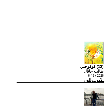
(12) كوكوختي
طالب جانال
2026 / 8 / 6
الادب والفن