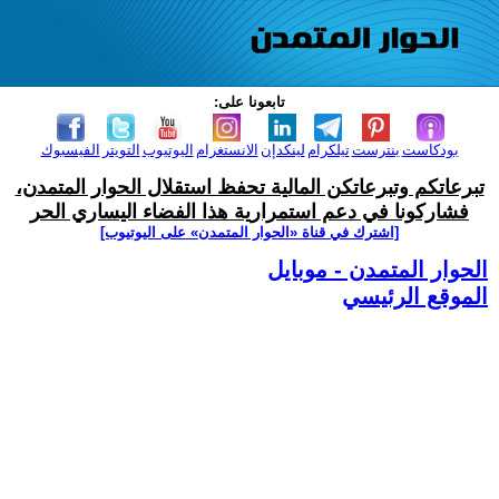
تابعونا على:
بودكاست
بنترست
تيلكرام
لينكدإن
الانستغرام
اليوتيوب
التويتر
الفيسبوك
تبرعاتكم وتبرعاتكن المالية تحفظ استقلال الحوار المتمدن،
فشاركونا في دعم استمرارية هذا الفضاء اليساري الحر
[اشترك في قناة ‫«الحوار المتمدن» على اليوتيوب]
الحوار المتمدن - موبايل
الموقع الرئيسي