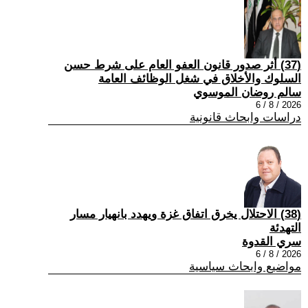
(37) أثر صدور قانون العفو العام على شرط حسن
السلوك والأخلاق في شغل الوظائف العامة
سالم روضان الموسوي
2026 / 8 / 6
دراسات وابحاث قانونية
(38) الاحتلال يخرق اتفاق غزة ويهدد بانهيار مسار
التهدئة
سري القدوة
2026 / 8 / 6
مواضيع وابحاث سياسية