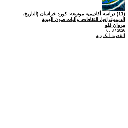
(11) دراسة أكاديمية موسعة: كورد خراسان (التاريخ،
الديموغرافيا، الثقافات، وآليات صون الهوية
مروان فلو
2026 / 8 / 6
القضية الكردية