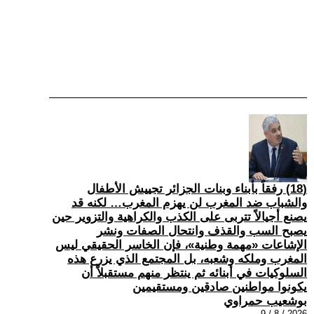
(18) رفقاً بأبناء وبنات الجزائر تجييش الأطفال
والشباب ضد المغرب لن يهزم المغرب… لكنه قد
يصنع أجيالاً تتربى على الكذب والكراهية والتزوير حين
يصبح السب والقذف وانتحال الصفات ونشر
الإشاعات «مهمة وطنية»، فإن الخاسر الحقيقي ليس
المغرب وملكه وشعبه، بل المجتمع الذي يزرع هذه
السلوكيات في أبنائه ثم ينتظر منهم مستقبلاً أن
يكونوا مواطنين صادقين ومستقيمين
بوشعيب حمراوي
2026 / 8 / 9