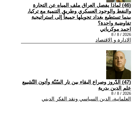
(46) لماذا يفصل العراق ملف المياه عن التجارة
والنفط والوجود العسكري وطريق التنمية مع تركيا،
بينما تستطيع بغداد تحويلها جميعاً إلى استراتيجية
تفاوضية واحدة؟
احمد موكرياني
2026 / 8 / 8
الادارة و الاقتصاد
(47) الدّروز وصراع البقاء بين نار السّنّة وأتون التّشييع
علم الدين بدرية
2026 / 8 / 8
العلمانية، الدين السياسي ونقد الفكر الديني