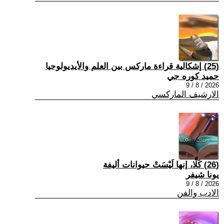
(25) إشكالية قراءة ماركس بين العلم والأيديولوجيا
حميد كوره جي
2026 / 8 / 9
الارشيف الماركسي
(26) كَلَّا، إنها لَيْسَتْ حيوانات أليفة
يونا شيفر
2026 / 8 / 9
الادب والفن