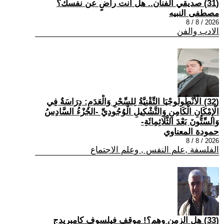
(31) صديقي الفنان.. هل أنت راضٍ عن نفسك؟
مصطفى النبيه
2026 / 8 / 8
الادب والفن
(32) الْأَنْطُولُوجْيَا التِّقْنِيَّةُ لِلسِّحْرِ وَالْعَدَمِ: دِرَاسَةٌ فِي
الْإِمْكَانِ الْكَامِنِ وَالتَّشْكِيلِ الْوُجُودِيِّ -الجُزْءُ السَّادِسُ
وَالسِّتُّونَ بَعْدَ الثَّلَاثِمِائَةِ-
حمودة المعناوي
2026 / 8 / 8
الفلسفة ,علم النفس , وعلم الاجتماع
(33) هل الزمن وهم؟! موقف فيلسوف كامبريدج