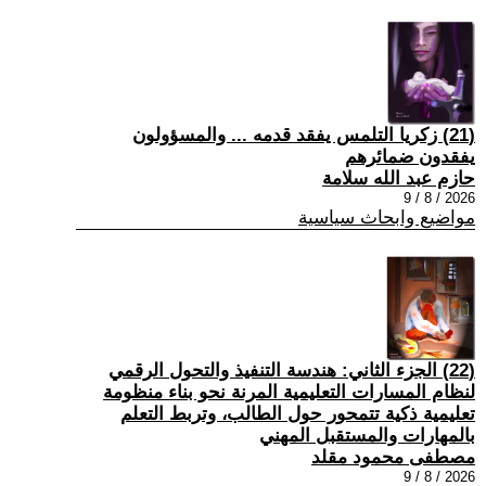
(21) زكريا التلمس يفقد قدمه ... والمسؤولون
يفقدون ضمائرهم
حازم عبد الله سلامة
2026 / 8 / 9
مواضيع وابحاث سياسية
(22) الجزء الثاني: هندسة التنفيذ والتحول الرقمي
لنظام المسارات التعليمية المرنة نحو بناء منظومة
تعليمية ذكية تتمحور حول الطالب، وتربط التعلم
بالمهارات والمستقبل المهني
مصطفى محمود مقلد
2026 / 8 / 9