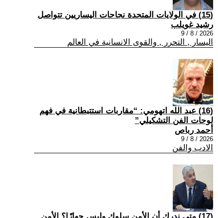
(15) في الولايات المتحدة نجاحات اليساريين تتواصل
رشيد غويلب
2026 / 8 / 9
اليسار , التحرر , والقوى الانسانية في العالم
(16) عبد الله اتهومي: “مقاربات استتبطانية في فهم
لوحات الفن التشكيلي”
أحمد رباص
2026 / 8 / 9
الادب والفن
(17) متى ندرك أن الأمن سلوك وليس جهازًا؟ الأمن