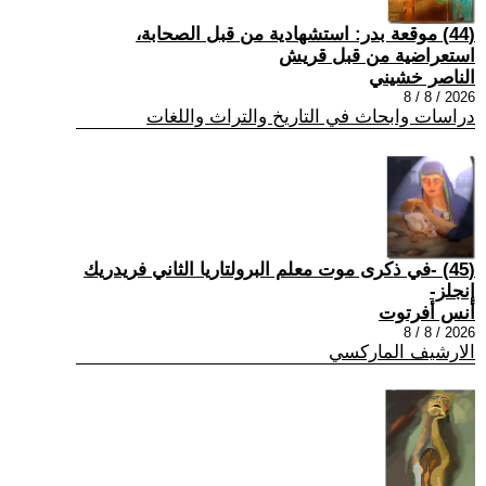
(44) موقعة بدر: استشهادية من قبل الصحابة،
استعراضية من قبل قريش
الناصر خشيني
2026 / 8 / 8
دراسات وابحاث في التاريخ والتراث واللغات
(45) -في ذكرى موت معلم البرولتاريا الثاني فريدريك
إنجلز-
أنس أفرتوت
2026 / 8 / 8
الارشيف الماركسي