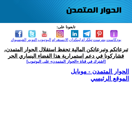
تابعونا على:
بودكاست
بنترست
تيلكرام
لينكدإن
الانستغرام
اليوتيوب
التويتر
الفيسبوك
تبرعاتكم وتبرعاتكن المالية تحفظ استقلال الحوار المتمدن،
فشاركونا في دعم استمرارية هذا الفضاء اليساري الحر
[اشترك في قناة ‫«الحوار المتمدن» على اليوتيوب]
الحوار المتمدن - موبايل
الموقع الرئيسي