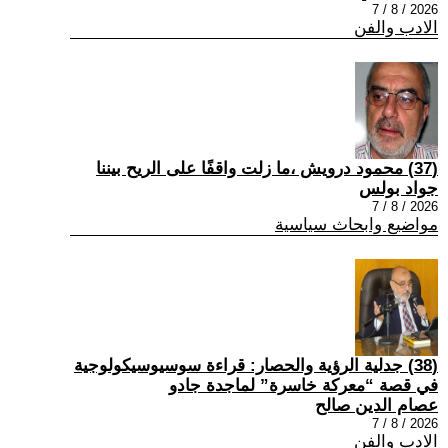
2026 / 8 / 7
الادب والفن
(37) محمود درويش ،ما زلت واقفًا على الريح بيننا
جواد بولس
2026 / 8 / 7
مواضيع وابحاث سياسية
(38) جدلية الرؤية والحصار: قراءة سوسيوسيكولوجية
في قصة “معركة خاسرة” لماجدة جادو
عصام الدين صالح
2026 / 8 / 7
الادب والفن