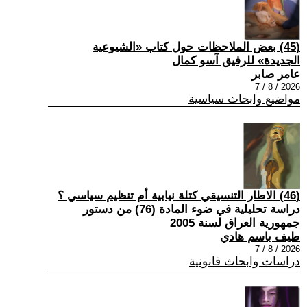
(45) بعض الملاحظات حول كتاب «الشيوعية
الجديدة» للرفيق آسو كمال
عامر صابر
2026 / 8 / 7
مواضيع وابحاث سياسية
(46) الاطار التنسيقي كتلة نيابية أم تنظيم سياسي ؟
دراسة تحليلية في ضوء المادة (76) من دستور
جمهورية العراق لسنة 2005
طيف باسم هادي
2026 / 8 / 7
دراسات وابحاث قانونية