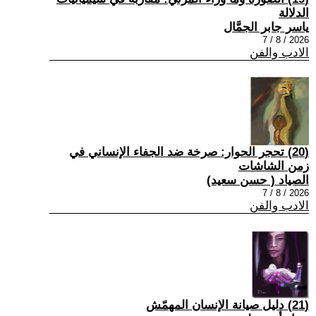
الدلالة
ياسر جابر الجمَّال
2026 / 8 / 7
الادب والفن
(20) تحجر الحوار: صرخة ضد الجفاء الإنساني في
زمن الشاشات
الصياد ‏( حسن سعيد‏)
2026 / 8 / 7
الادب والفن
(21) دليل صيانة الإنسان المهمّش