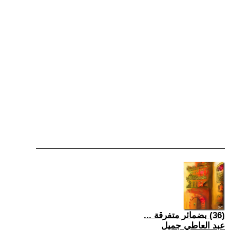
(36) بضمائر متفرقة ...
عبد العاطي جميل