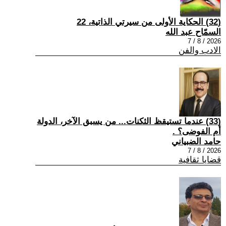
(32) الحكاية الأولى من سيرتي الذاتية، 22
السمّاح عبد الله
2026 / 8 / 7
الادب والفن
(33) عندما تستيقظ الثكنات... من يسبق الآخر، الدولة
أم الفوضى؟ .
حامد الضبياني
2026 / 8 / 7
قضايا ثقافية