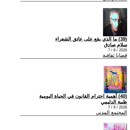
(39) ما الذي يقع على عاتق الشعراء
سلام صادق
2026 / 8 / 7
قضايا ثقافية
(40) أهمية احترام القانون في الحياة اليومية
ظبية الدليمي
2026 / 8 / 7
المجتمع المدني