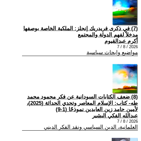
(7) في ذكرى فريدريك إنجلز: الملكية الخاصة بوصفها
مدخلاً لفهم الدولة والمجتمع
أكرم عبدالقيوم
2026 / 8 / 7
مواضيع وابحاث سياسية
(8) ضعف الكتابات السودانية عن فكر محمود محمد
طه- كتاب: الإسلام المعاصر وتحدي الحداثة (2025)،
لأمين حامد زين العابدين نموذجًا (1-9)
عبدالله الفكي البشير
2026 / 8 / 7
العلمانية، الدين السياسي ونقد الفكر الديني