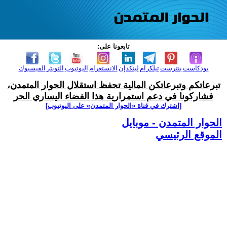
تابعونا على:
بودكاست
بنترست
تيلكرام
لينكدإن
الانستغرام
اليوتيوب
التويتر
الفيسبوك
تبرعاتكم وتبرعاتكن المالية تحفظ استقلال الحوار المتمدن،
فشاركونا في دعم استمرارية هذا الفضاء اليساري الحر
[اشترك في قناة ‫«الحوار المتمدن» على اليوتيوب]
الحوار المتمدن - موبايل
الموقع الرئيسي