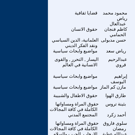
محمود محمد
قضايا ثقافية
رياض
عبدالعال
كاظم فنجان
حقوق الانسان
الحمامي
حسن مدبولى
العلمانية، الدين السياسي
ونقد الفكر الديني
رياض سعد
مواضيع وابحاث سياسية
عبدالرحيم
اليسار , التحرر , والقوى
قروي
الانسانية في العالم
إبراهيم
مواضيع وابحاث سياسية
اليوسف
مازن كم الماز
مواضيع وابحاث سياسية
طارق الهوا
حقوق الاطفال والشبيبة
بثينة تروس
حقوق المراة ومساواتها
الكاملة في كافة المجالات
أحمد زكرد
المجتمع المدني
سلوى فاروق
حقوق المراة ومساواتها
رمضان
الكاملة في كافة المجالات
عبدالله عطية
الارهاب, الحرب والسلام