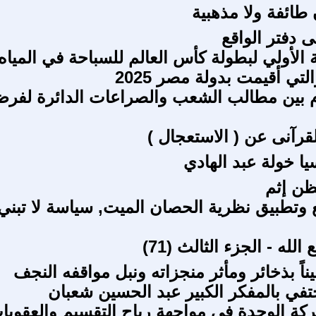
طائفة ولا مذهبية
دفتر الواقع
ة الأولي لبطولة كأس العالم للسباحة في المياه
لتي أقيمت بدولة مصر 2025
م بين مطالب الشعب والصراعات الدائرة لفر
قرآنى عن ( الاستعجال )
يا خولة عبد الهادي
ظن إثم
قع وتطبيق نظرية الحصان الميت, سياسة لا تبني
لله - الجزء الثالث (71)
ميناً بذخائر ومأثر منجزاته ونبل مواقفه النجف
في بالمفكر الكبير عبد الحسين شعبان
ركة الوحدة في مواجهة رياح التقسيم والعقوبا