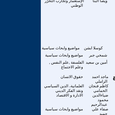
ويصا البنا
الإستعمار وتجارب التحرّر
الوطني
كوسلا ابشن
مواضيع وابحاث سياسية
شمخي جبر
مواضيع وابحاث سياسية
أمين بن سعيد
الفلسفة ,علم النفس ,
وعلم الاجتماع
ماجد احمد
حقوق الانسان
الزاملي
كاظم فنجان
العلمانية، الدين السياسي
الحمامي
ونقد الفكر الديني
ضياءالدين
الادارة و الاقتصاد
محمود
عبدالرحيم
صفاء علي
مواضيع وابحاث سياسية
حميد