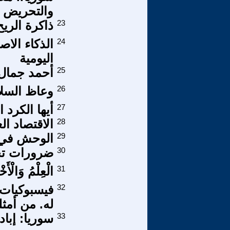
والتحريض 
23
ذاكرة الريح
24
الذكاء الاص
اليومية
25
أحمد جمال 
26
وعاظ السل
27
أيها الكرد ال
28
الاقتصاد ال
29
الوحش في غ
30
ضرورات تجاوز
31
الْعِلْمُ وَالْأ
32
فيسبوكيات .
له. من أمث
33
سوريا: إبا