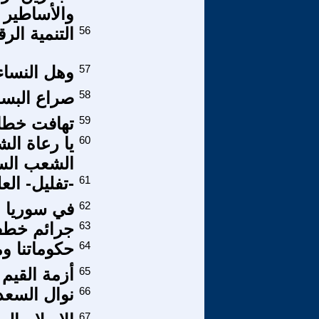
والأساطير
56
التنمية الرق
57
وهل النساء
58
صراع البس
59
تهافت خطاب
60
يا رعاة ال
الشعب الس
61
-تفليل- الع
62
في سوريا لا
63
جرائم خطف
64
حكوماتنا و
65
أزمة القيم 
66
نوال السعد
67