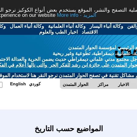
ة التصفح والنشر، الموقع يستخدم بعض أنواع الكوكيز نرجو النق
More info - المزيد
experience on our website
الفن
-
وكالة أنباء اليسار
-
وكالة أنباء العلمانية
-
وكالة أنباء العمال
-
وكا
الاقتصاد
-
اخبار الطب والعلوم
 الرئيسي لمؤسسة الحوار المتمدن
، علمانية، ديمقراطية، تطوعية وغير ربحية
ل مجتمع مدني علماني ديمقراطي حديث يضمن الحرية والعدالة الاجتم
حوار المتمدن على جائزة ابن رشد للفكر الحر والتى نالها أعلام في الفك
م مشاكل تقنية في تصفح الحوار المتمدن نرجو النقر هنا لاستخدام الموقع
كوردي
English
الاخبار
مراكز
الحوار المتمدن
المواضيع حسب التاريخ