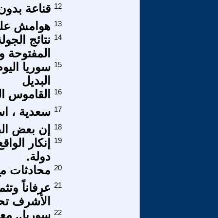
12
قناعة بدون 
13
هوامش على 
14
نتائج الجول
المفتوحة وا
15
سوريا اليو
البديل
16
القاموس ال
17
سعدية ، اس
18
إن بعض ال
19
إنكار الوا
دولة.
20
محادثات مع ا
21
عرفاناً وتث
الأشرف تحت
22
سوريا.. مع