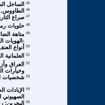
45
الساحل الس
46
الطاووس.. 
47
صراع التار
48
حلويات رمضا
49
-الهويات الق
50
أنواع العن
51
العلمانية 
52
العراق وأزم
وخيارات الط
53
شخصيات اشت
54
الإبادات ال
الصهيوني ال
55
البحرين: رح