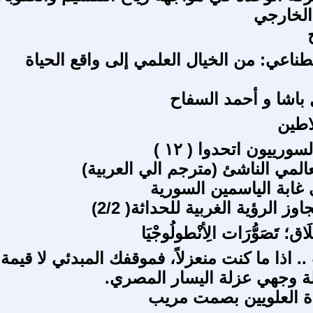
الخارجي
طناعي: من الخيال العلمي إلى واقع الحياة
باشا و أحمد السفاح
اطين
سورييون اتحدوا ( ١٢ )
عالمي الناشئ (مترجم الي العربية)
ابة الياسمين السورية
 الرؤية الغربية للحداثة( 2/2)
َخْلَاق؛ تَصَوُّرَات الِأنْطولُوجْيَا
. اذا ما كنت منعزلاً، فموقفك المبدئي لا قيمة
لة وجهي عزلة اليسار المصري.
دة العلويين بصمت مريب