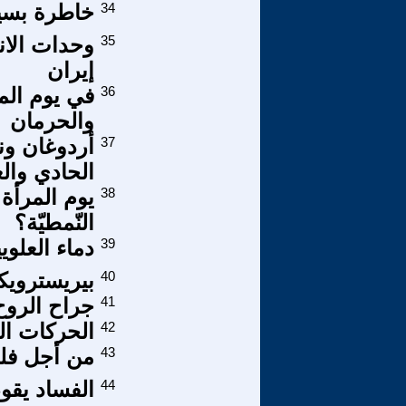
34
خاطرة بسيط
35
وحدات الان
إيران
36
في يوم الم
والحرمان
37
أردوغان ونت
الحادي وال
38
يوم المرأة 
النّمطيّة؟
39
دماء العل
40
بيريسترويك
41
جراح الروح
42
الحركات ال
43
من أجل فل
44
الفساد يقو