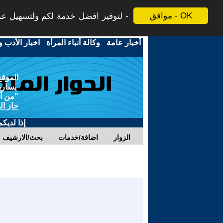
موافق - OK
لتوفير افضل خدمة لكم ولتسهيل عملي
أخبار عامة
-
وكالة أنباء المرأة
-
اخبار الأدب و
الموقع
يسارية
"من أج
حاز ال
إذا لديك
الزوار
اضافة/خدمات
بحث/الارشيف