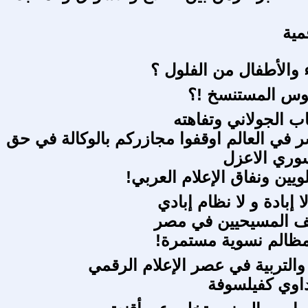
مية
 والأطفال من الفلول ؟
وس المستنسخ !؟
 الجولاني وتفاهته
شر في العالم اوقفوا مجازركم بالوكالة في حق
وري الاعزل
لويين ونفاق الإعلام العربي!
 إبادة و لا نظام إبادي
 المسيحيين في مصر
مظالم نسوية مستمرة!
والتربية في عصر الإعلام الرقمي
اوي كفيلسوفة