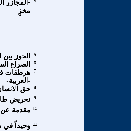
4
-المجازر ا
مخزٍ-
5
الحوز بين ا
6
الصراع ال
7
-العربية-
8
حق الانسان 
9
تحريض طائ
10
مقدمة عن ت
11
وحيداً في 