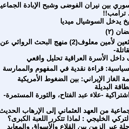
وري بين نيران الفوضى وشبح الإبادة الجماعي
ترامب!!
يخ يدخل السوشيال ميديا
ن (٢)
متاهة الضائعين لأمين معلوف(2) منهج البحث الروائي عن
اتلة-
ف داخل الأسرة العراقية تحليل واقعي
السياسية: قراءة نقدية في المفهوم والممارسة
ة الغاز الإيراني: بين الضغوط الأمريكية
اقة البديلة
راكية -علاء عبد الفتاح، والثورة المستمرة-
جماعية من العهد العثماني إلى الإرهاب الحديث
تركي الخليجي : لماذا تتكرر اللعبة الكبرى؟
لة عبر الزمن بين القلاع والأسواق والمعابد