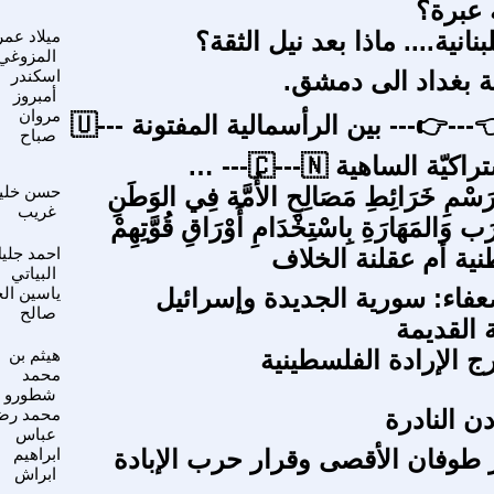
 عبرة؟
نانية.... ماذا بعد نيل الثقة؟
ميلاد عمر
المزوغي
 بغداد الى دمشق.
اسكندر
أمبروز
مروان
المواجهة 👈---👉--- بين الرأسمالية المفتونة 🇺---
صباح
َسْمِ خَرَائِطِ مَصَالِحِ الأُمَّة فِي الوَطَنِ
حسن خلي
غريب
َب وَالمَهَارَةِ بِاسْتِخْدَامِ أَوْرَاقِ قُوَّتِهِمْ
نية أم عقلنة الخلاف
احمد جلي
البياتي
فاء: سورية الجديدة وإسرائيل
ياسين ال
صالح
 القديمة
ج الإرادة الفلسطينية
هيثم بن
محمد
شطورو
ن النادرة
محمد رض
عباس
ر طوفان الأقصى وقرار حرب الإبادة
ابراهيم
ابراش