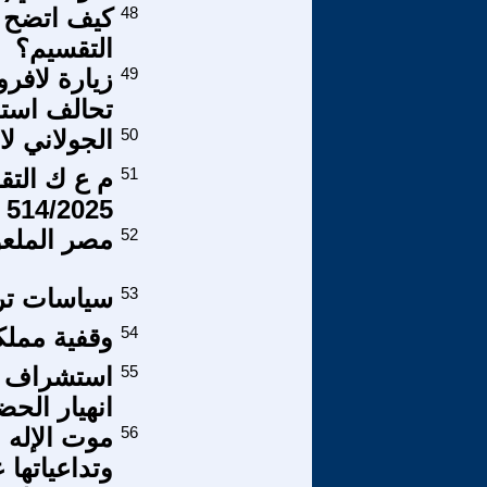
48
كيف اتضح 
التقسيم؟
49
زيارة لافر
تحالف استر
50
الجولاني لا
51
م ع ك التق
514/2025 تداول العملات للمبتدئين
52
مصر الملعونة
53
سياسات ترا
54
وقفية مملك
55
استشراف ا
انهيار الح
56
موت الإله 
وتداعياتها 