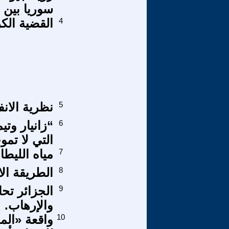
سوريا بين 
4
القضية الك
5
نظرية الان
6
“زانيار وتي
التي لا تمو
7
مياه الليطا
8
الطريقة الاك
9
الجزائر تح
والإرهاب.
10
واقعة «الم