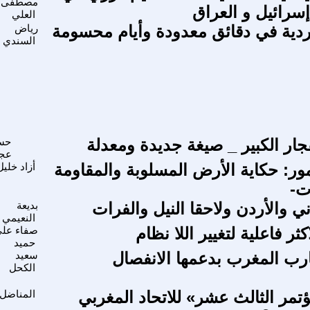
مصطفى
إسرائيل و العراق
العلي
ردية في دقائق معدودة وأيام محسومة
رياض
السندي
فجار الكبير _ صيغة جديدة ومعدلة
حس
عج
مور: حكاية الأرض المسلوبة والمقاومة
أزاد خليل
ت-
ني والأردن ولاحقا النيل والفرات
بديعة
النعيمي
ثر فاعلية لتغيير اللا نظام
صفاء عل
حميد
ارب المغرب بدعمها الانفصال
سعيد
الكحل
ؤتمر الثالث عشر» للاتحاد المغربي
المناضل-