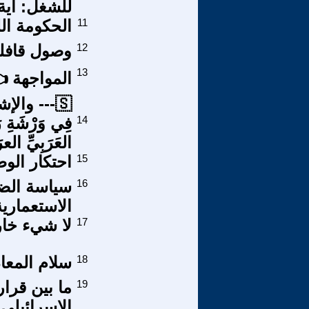
للشغل: أية
11
الحكومة اللب
12
وصول قافلة
13
🇸--- والإشتراكيّة الساهية 🇨---🇳--- …
14
فِي وَرْشَةِ ر
العَرَبِيِّ العر
15
احتكار الوط
16
سياسة الضع
الاستعمارية
17
لا شيء خار
18
سلام المعاد
19
ما بين قرا
الإسرائيلي