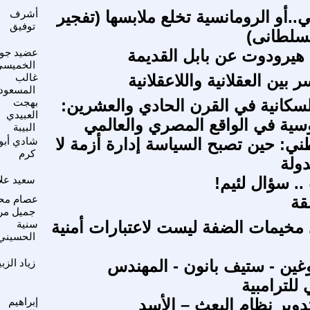
ي..أو الرومانسية تخلع ملابسها (تفجير
أشرف
توفيق
سلطانى)
ه هيرودوت عن بابل القديمة
عضيد جوا
الخميسي
ين العقلانية واللاعقلانية
غالب
المسعود
لسكانية في القرن الحادي والعشرين:
بهجت
العبيدي
وسية في الواقع المصري والعالمي
البيبة
طني: حين تصبح السياسة إدارة أزمة لا
شادي أبو
كرم
دولة
.. سؤال لئيم!
سعيد علا
مقة
عصام مح
جميل مر
خيمات الضفة ليست لاعتبارات أمنية
سنية
الحسيني
غين - ستيف بانون - المهندس
زياد الزب
 للترامبية
تدوير نظام البعث – الأسد
إبراهيم