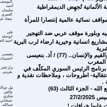
اليوسف
 الألمانية تُجهِض الديمقراطية
أحمد
سليمان
العمري
واقف نسائية عالمية إنتصارا للمرأة
سعاد عزي
بيه وبلورة موقف عربي ضد التهجير
علي
ابوحبله
اريع انسانية وخيرية ارضاء لرب البرية
احمد الح
رية
في الدين والقيم والإنسان.. (77) / أذ. بنعيسى
بنعيسى
احسينات
 المغرب
رنامج الرئيس السوري المكلّف في
نزار فجر
بعريني
انتقالية- اطروحات ، وملاحظات نقدية و
 .
لله - الجزء الثالث (63)
نيل دونالد
والش
27/2/2
شكري
شيخاني
 عليها خرافات !
عبدالله