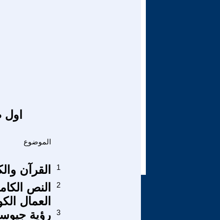
اول ص
الموضوع
1
القرآن وال
2
النص الكام
العمال الك
3
رؤية جيوسي