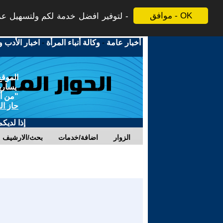
موافق - OK
لتوفير افضل خدمة لكم ولتسهيل عملي
أخبار عامة
-
وكالة أنباء المرأة
-
اخبار الأدب و
الموقع
يسارية
"من أج
حاز ال
إذا لديك
الزوار
اضافة/خدمات
بحث/الارشيف