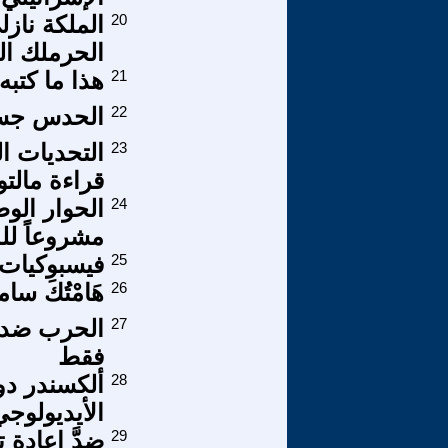
20
الملكة نازل
الحرملك ال
21
هذا ما كتب
22
الحدس جسر ب
23
التحديات ا
قراءة مالت
24
الحوار الو
مشروعاً لل
25
فيسبوكيات 
26
هَامْتُكَ سا
27
الحرب ضد م
فقط
28
ألكسندر دو
الأيديولوجي
29
ضدَّ إعادة 