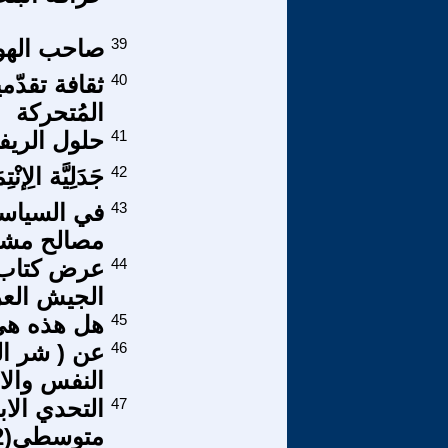
39
صاحب الهو
40
ثقافة تقدّمي
المُتحركة
41
حلول الريفي
42
جَدَلِيَّة الِإنْ
43
في السياسة 
مصالح مشت
44
الجيش العر
45
هل هذه هي 
46
عن ( شر ال
النفس والاغ
47
التحدي الا
متوسطي(2/2)