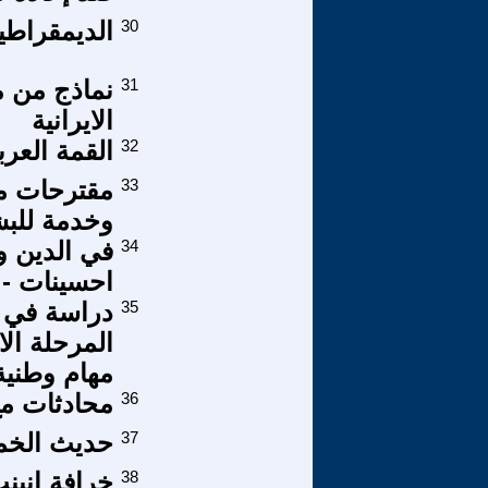
30
الديمقراطية
31
نماذج من م
الايرانية
32
القمة العر
33
مقترحات مش
وخدمة للبش
34
احسينات -
35
دراسة في ب
المرحلة ال
مهام وطنية
36
محادثات مع ا
37
حديث الخميس 025
38
خرافة انبنت