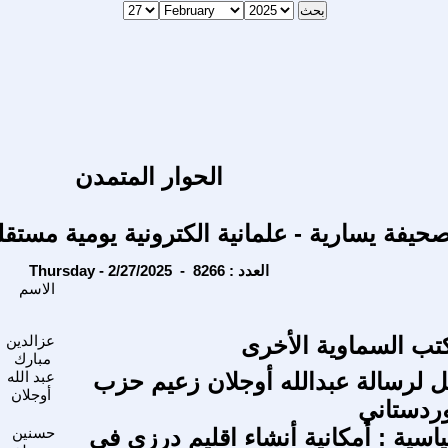
الحوار المتمدن
حيفة يسارية - علمانية الكترونية يومية مستقل
Thursday - 2/27/2025 - العدد : 8266
الاسم
كتب السماوية الأخرى
عزالدين
مبارك
ل لرسالة عبدالله أوجلان زعيم حزب
عبد الله
أوجلان
وردستاني
اسية : أمكانية أنشاء اقليم درزي في
حسنين