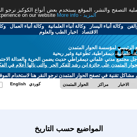
ة التصفح والنشر، الموقع يستخدم بعض أنواع الكوكيز نرجو النق
More info - المزيد
experience on our website
الفن
-
وكالة أنباء اليسار
-
وكالة أنباء العلمانية
-
وكالة أنباء العمال
-
وكا
الاقتصاد
-
اخبار الطب والعلوم
 الرئيسي لمؤسسة الحوار المتمدن
، علمانية، ديمقراطية، تطوعية وغير ربحية
ل مجتمع مدني علماني ديمقراطي حديث يضمن الحرية والعدالة الاجتم
حوار المتمدن على جائزة ابن رشد للفكر الحر والتى نالها أعلام في الفك
م مشاكل تقنية في تصفح الحوار المتمدن نرجو النقر هنا لاستخدام الموقع
كوردي
English
الاخبار
مراكز
الحوار المتمدن
المواضيع حسب التاريخ