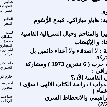
عطوي
الطوالبة
ى
قصي غر
ة: هاياو ميازاكي، مُبدع الرُّسُوم
الطاهر
المعز
را والمناجم وخيال السريالية الفاشية
لبيب
سلطان
تِمَاء و الِإنْتِسَاب
حمودة
المعناوي
: لا اصدقاء ولا أعداء دائمين بل
ايليا أروم
كوكو
ركة
عرض كتاب حرب ( 6 تشرين 1973 ) ومشاركة
حامد كعيد
الجبوري
اقي :
الفاشية الآن؟
حازم كو
دواب / دراسة الكتاب الالهى / سوّى /
أحمد صب
منصور
ماء )
براهيمي والانحطاط الشرق
عبدالامير
الركابي