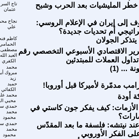
خطر المليشيات بعد الحرب وشبح
تاج السر
عثمان
وف إلى إيران في الإعلام الروسي:
نجاح محم
علي
اتيجي أم تحديات جديدة؟
 يتذكر الجولان
كاظم فنج
الحمامي
رير الاقتصادي الأسبوعي التخصصي رقم
مصطفى
العبد الله
الكفري
 ... (1)
محمد
مبروك أبو
زيد
مب مدمّرة لأميركا قبل أوروبا!
حميد
الكفائي
ة أودة
محمد عل
محيي الد
لأزمات: كيف يفكر جون كاستي في
حمدي سي
محمد
ضارات؟
محمود
عند نيتشه: فلسفة ما بعد المقدّس
حمدي سي
محمد
على الفكر الأوروبي
محمود