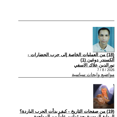
(18) من العمليات الخاصة إلى حرب الحضارات -
ألكسندر دوغين (1)
نورالدين علاك الاسفي
2026 / 8 / 7
مواضيع وابحاث سياسية
(19) من صفحات التاريخ - كيف بدأت الحرب الباردة؟
الرواية الروسية بعد ثمانين عاماً من المواجهة