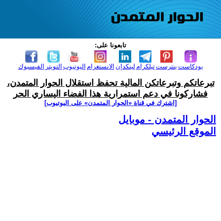
تابعونا على:
بودكاست
بنترست
تيلكرام
لينكدإن
الانستغرام
اليوتيوب
التويتر
الفيسبوك
تبرعاتكم وتبرعاتكن المالية تحفظ استقلال الحوار المتمدن،
فشاركونا في دعم استمرارية هذا الفضاء اليساري الحر
[اشترك في قناة ‫«الحوار المتمدن» على اليوتيوب]
الحوار المتمدن - موبايل
الموقع الرئيسي