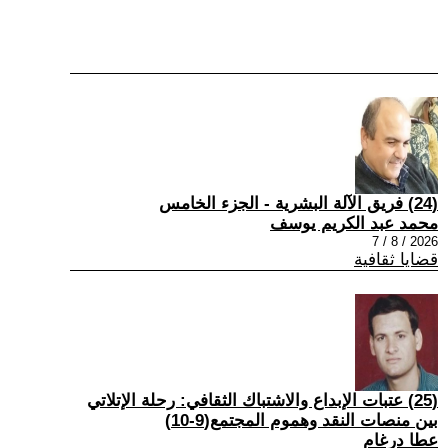
(24) فريق الآلة البشرية - الجزء الخامس
محمد عبد الكريم يوسف
2026 / 8 / 7
قضايا ثقافية
(25) عتبات الإبداع والاشتباك الثقافي: رحلة الإتلاتي
بين منصات النقد وهموم المجتمع(9-10)
عطا درغام