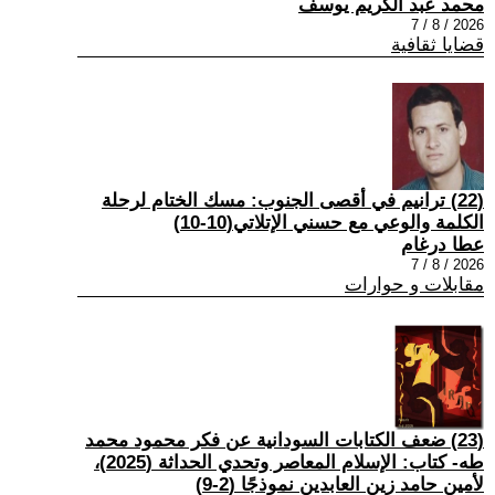
محمد عبد الكريم يوسف
2026 / 8 / 7
قضايا ثقافية
(22) ترانيم في أقصى الجنوب: مسك الختام لرحلة
الكلمة والوعي مع حسني الإتلاتي(10-10)
عطا درغام
2026 / 8 / 7
مقابلات و حوارات
(23) ضعف الكتابات السودانية عن فكر محمود محمد
طه- كتاب: الإسلام المعاصر وتحدي الحداثة (2025)،
لأمين حامد زين العابدين نموذجًا (2-9)