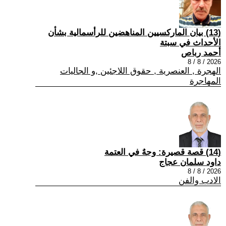
(13) بيان الماركسيين المناهضين للرأسمالية بشأن
الأحداث في سبتة
أحمد رباص
2026 / 8 / 8
الهجرة , العنصرية , حقوق اللاجئين ,و الجاليات
المهاجرة
(14) قصة قصيرة: وجهٌ في العتمة
داود سلمان عجاج
2026 / 8 / 8
الادب والفن