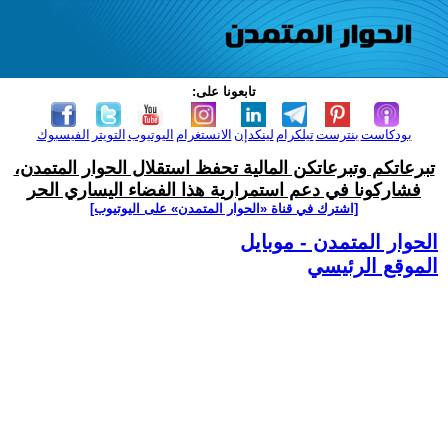
تابعونا على:
بودكاست
بنترست
تيلكرام
لينكدإن
الانستغرام
اليوتيوب
التويتر
الفيسبوك
تبرعاتكم وتبرعاتكن المالية تحفظ استقلال الحوار المتمدن،
فشاركونا في دعم استمرارية هذا الفضاء اليساري الحر
[اشترك في قناة ‫«الحوار المتمدن» على اليوتيوب]
الحوار المتمدن - موبايل
الموقع الرئيسي