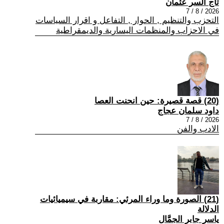
تاج السر عثمان
2026 / 8 / 7
التحزب والتنظيم , الحوار , التفاعل و اقرار السياسات
في الاحزاب والمنظمات اليسارية والديمقراطية
(20) قصة قصيرة: حين انحنت العصا
داود سلمان عجاج
2026 / 8 / 7
الادب والفن
(21) الصورة وما وراء المرئي: مقاربة في سيميائيات
الدلالة
ياسر جابر الجمَّال