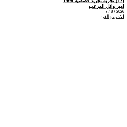
(17) تجربة تجريد قصصية 1996
امير وائل المرعب
2026 / 8 / 7
الادب والفن