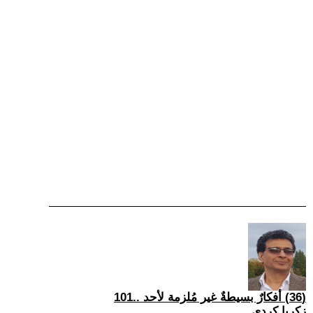
(36) أفكارٌ بسيطةٌ غير مُلزمة لأحد ..101
زكريا كردي