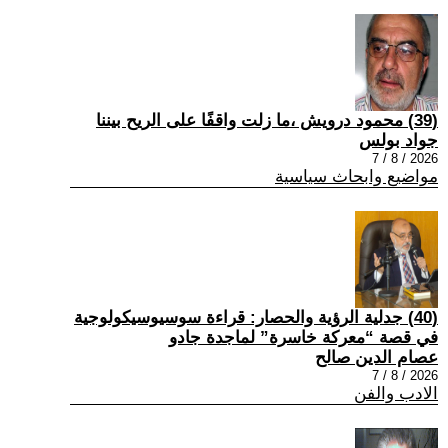
(39) محمود درويش ،ما زلت واقفًا على الريح بيننا
جواد بولس
2026 / 8 / 7
مواضيع وابحاث سياسية
(40) جدلية الرؤية والحصار: قراءة سوسيوسيكولوجية
في قصة “معركة خاسرة” لماجدة جادو
عصام الدين صالح
2026 / 8 / 7
الادب والفن