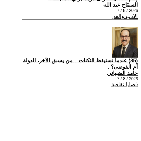
السمّاح عبد الله
2026 / 8 / 7
الادب والفن
(35) عندما تستيقظ الثكنات... من يسبق الآخر، الدولة
أم الفوضى؟ .
حامد الضبياني
2026 / 8 / 7
قضايا ثقافية