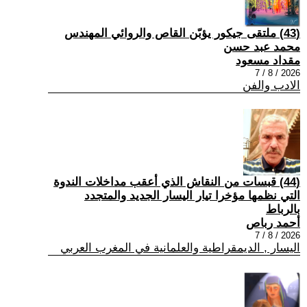
(43) ملتقى جيكور يؤبّن القاص والروائي المهندس
محمد عبد حسن
مقداد مسعود
2026 / 8 / 7
الادب والفن
(44) قبسات من النقاش الذي أعقب مداخلات الندوة
التي نظمها مؤخرا تيار اليسار الجديد والمتجدد
بالرباط
أحمد رباص
2026 / 8 / 7
اليسار , الديمقراطية والعلمانية في المغرب العربي