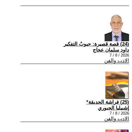
(24) قصة قصيرة: جيوبُ التفكير
داود سلمان عجاج
2026 / 8 / 7
الادب والفن
(25) فراشة الحديقة*
إشبيليا الجبوري
2026 / 8 / 7
الادب والفن