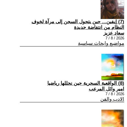
(7) إيفين... حين يتحول السجن إلى مرآة لخوف
النظام من انتفاضة جديدة
سعاد عزيز
2026 / 8 / 7
مواضيع وابحاث سياسية
(8) الواقعية السحرية حين نحللها رياضيا
امير وائل المرعب
2026 / 8 / 7
الادب والفن