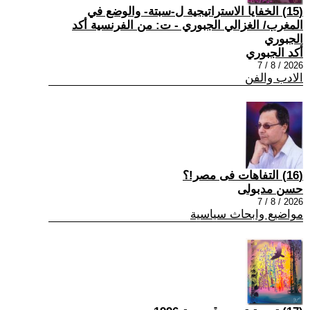
(15) الخفايا الاستراتيجية ل-سبتة- والوضع في
المغرب/ الغزالي الجبوري - ت: من الفرنسية أكد
الجبوري
أكد الجبوري
2026 / 8 / 7
الادب والفن
(16) التفاهات فى مصر!؟
حسن مدبولى
2026 / 8 / 7
مواضيع وابحاث سياسية