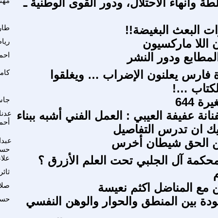
ة وانهاء الأحتلال، ودور القوى الوطنية ـ
مهند
ت البعث البغيضة!!
طار
 اللا ماركسيون
ريا
لمطابع ودور النشر
احم
ة فارس يعلنون الإضراب … ويغلقوا
كام
لكتاب …!
ة 644
جاس
نانة عفيفة العيبي : العمل الفني أشبه ببناء
عدنا
أحم
ك ان تدرس التفاصيل
 الحق شيطان أخرس
عبدا
حسي
كمة آل الجلبي تحت العلم الأزرق ؟
علاء
ثائر
 مع المناضل اكثم نعيسة
صلا
قودة بين المنطق والحوار والوهن النفسي
حسي