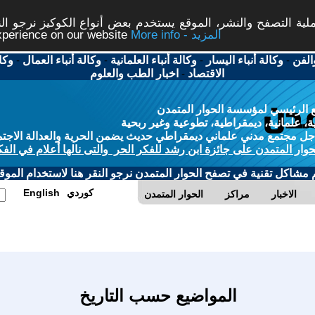
ة التصفح والنشر، الموقع يستخدم بعض أنواع الكوكيز نرجو النق
More info - المزيد
experience on our website
الفن
-
وكالة أنباء اليسار
-
وكالة أنباء العلمانية
-
وكالة أنباء العمال
-
وكا
الاقتصاد
-
اخبار الطب والعلوم
 الرئيسي لمؤسسة الحوار المتمدن
، علمانية، ديمقراطية، تطوعية وغير ربحية
ل مجتمع مدني علماني ديمقراطي حديث يضمن الحرية والعدالة الاجتم
حوار المتمدن على جائزة ابن رشد للفكر الحر والتى نالها أعلام في الفك
م مشاكل تقنية في تصفح الحوار المتمدن نرجو النقر هنا لاستخدام الموقع
كوردي
English
الاخبار
مراكز
الحوار المتمدن
المواضيع حسب التاريخ