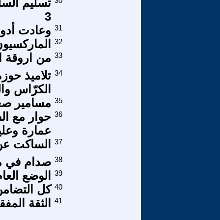
30
تسليم السلط
3
31
وعادت أدوا
32
الماركسيون
33
من اروقة ا
34
تلاميذ حوز
الكرّاس وا
35
مسامير صغير
36
حوار مع الف
عمارة وعلي
37
الساكت عن
38
صدام في مح
39
الوضع العام
40
كل التضامن
41
الثقة المف