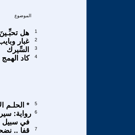
الموضوع
1
هل تحبِّـين
2
غبار وباي
3
السِّيرك
4
كاد الهمج 
5
الحلـم الأخيــر * قصة قصيرة *
6
رواية: سير
في سبيل ال
7
قفا .. نض