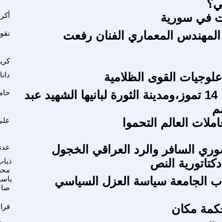
ي؟
 في سورية
أكر
المهندس المعماري الفنان رفعت
نقول
كريم
علوجيات القوى الظلامية
دانا
أعيدوا راية 14 تموز،ومدينة الثورة لبانيها الشهيد عبد
حام
م
املات العالم التحموا
علي
وري السافر والرد العراقي الخجول
عدن
دكتاتورية النص
ذياب
مح
ب الجامعة سياسة العزل السياسي
ياسي
صال
حكمة مكان
فرا