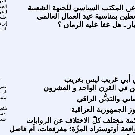
الع
عن المكتب السياسي للجبهة الشعبية
الجب
لتحر
طين بمناسبة عيد العمال العالمي
فلس
ار ـ هل عفا عليه الزمان ؟
إبرا
إست
 أبي غريب ليس بغريب
ن
ن في القرن الواحد و العشرون
عمر
اسم
ُصابي والتديُّن الراقي
مني
ز الجمهورية العراقية
بلقي
حس
كمة مختلف كلّ الاختلاف عن الروايات
صبح
اقعة أوتوستراد المزّة: مفرقعات، أم فاصل