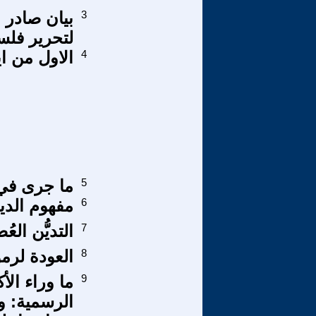
3
بيان صادر 
لتحرير فلس
4
الاول من اي
5
ما جرى في
6
مفهوم الدي
7
التديُّن الع
8
العودة لرمو
9
ما وراء الأ
الرسمية: و