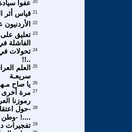
20
عفواً سياد
21
قياس أثر ا
22
الأردنيون 
23
تعليق على ت
الفاشلة في
24
تحولات في 
..!!
25
العلم العرا
سريعـة
26
يا صاح مـهـلا
27
مرة أخرى ا
رموزنا العر
28
-حول اعتقا
....! -وطن
29
تفجيرات دم