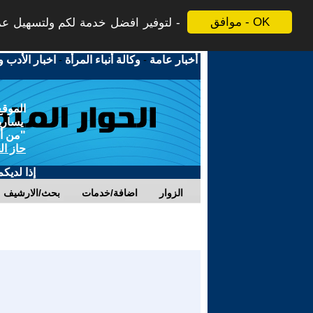
موافق - OK
لتوفير افضل خدمة لكم ولتسهيل عملي
أخبار عامة
-
وكالة أنباء المرأة
-
اخبار الأدب و
الموقع
يسارية
"من أج
حاز ال
إذا لديك
الزوار
اضافة/خدمات
بحث/الارشيف