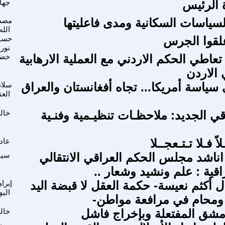
ة الرئيس
جها
لسياسات السكانية ومدى فاعليتها
مصطف
الله
علقوا الجرس
حسين
نورا
عاطي الحكم الاردني مع العملية الارهابية
خضر
 الاردن
سياسة أمريكا... تجاه أفغانستان والعراق
سلام
العت
قي الجديد: ملاحظـات تنظيـمية وفنـية
خال
ً فـلا تـتـعجــلا
عاد
ناشد مجلس الحكم العراقي الانتقالي
سيا
اقية : علم ونشيد وشعار ..
ل أكثم نعيسة- حكمة العقل لا قبضة اليد
إبرا
الي
 ومحام في مرافعة مواطن-
شق المفتعلة وبإخراج فاشل
خال