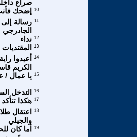
صراع داخل
10
إضحك فأنت
11
رسالة إلى 
الجادرجي
12
نداء
13
المقتديات 
14
الكريم قاس
15
يا عمال / ع
16
التدخل الس
17
هكذا تتأكد 
18
اعتقال طلا
والجيلي
19
أما كان لل