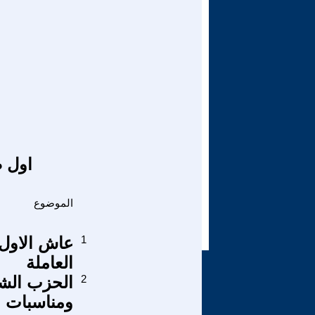
اول ص
الموضوع
1
عاش الاول 
العاملة
2
الحزب الشي
ومناسبات ع