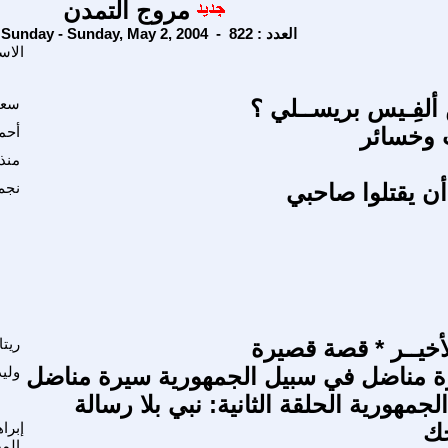
مروج التمدن
Sunday - Sunday, May 2, 2004 - العدد : 822
الاس
َ ألفِـيس بريســلي ؟
سعد
ب وخسائر
أحم
منذ
أن يقتلوا صاحبي
نجم
ريتا
ة مناضل في سبيل الجمهورية سيرة مناضل
ولي
جمهورية الحلقة الثانية: نبي بلا رسالة
حك
إبرا
الم