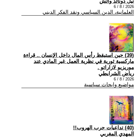
نيل دونالد والش
2026 / 8 / 6
العلمانية، الدين السياسي ونقد الفكر الديني
(39) حين استيقظ رأس المال داخل الإنسان .. قراءة
ماركسية ثورية في نظرية العمل غير المادي عند
موريزيو لازاراتو .
رياض الشرايطي
2026 / 8 / 6
مواضيع وابحاث سياسية
(40) تداعيات حرب الهروب!!
المهدي المغربي