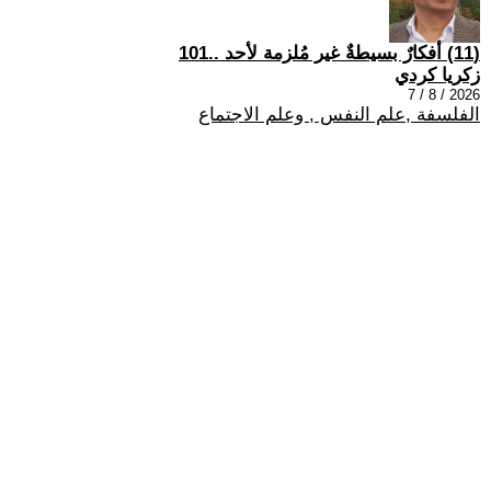
(11) أفكارٌ بسيطةٌ غير مُلزمة لأحد ..101
زكريا كردي
2026 / 8 / 7
الفلسفة ,علم النفس , وعلم الاجتماع