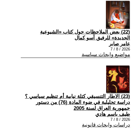
(22) بعض الملاحظات حول كتاب «الشيوعية
الجديدة» للرفيق آسو كمال
عامر صابر
2026 / 8 / 7
مواضيع وابحاث سياسية
(23) الاطار التنسيقي كتلة نيابية أم تنظيم سياسي ؟
دراسة تحليلية في ضوء المادة (76) من دستور
جمهورية العراق لسنة 2005
طيف باسم هادي
2026 / 8 / 7
دراسات وابحاث قانونية