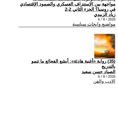
مواجهة بين الإستنزاف العسكري والصمود الإقتصادي
في روسيا؟ الجزء الثاني 2-2
زياد الزبيدي
2026 / 8 / 6
مواضيع وابحاث سياسية
(35) رواية «أغنية هادئة»: أبشع الفجائع ما تنمو
بالتدريج
الصياد حسن سعيد
2026 / 8 / 6
الادب والفن