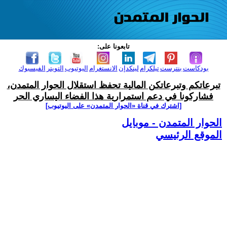
تابعونا على:
بودكاست
بنترست
تيلكرام
لينكدإن
الانستغرام
اليوتيوب
التويتر
الفيسبوك
تبرعاتكم وتبرعاتكن المالية تحفظ استقلال الحوار المتمدن،
فشاركونا في دعم استمرارية هذا الفضاء اليساري الحر
[اشترك في قناة ‫«الحوار المتمدن» على اليوتيوب]
الحوار المتمدن - موبايل
الموقع الرئيسي