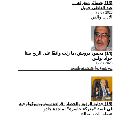
(13) بضمائر متفرقة ...
عبد العاطي جميل
2026 / 8 / 7
الادب والفن
(14) محمود درويش ،ما زلت واقفًا على الريح بيننا
جواد بولس
2026 / 8 / 7
مواضيع وابحاث سياسية
(15) جدلية الرؤية والحصار: قراءة سوسيوسيكولوجية
في قصة “معركة خاسرة” لماجدة جادو
عصام الدين صالح