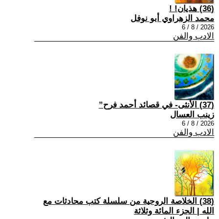
(36) هذيان! !
محمد الزهراوي أبو نوفل
2026 / 8 / 6
الادب والفن
(37) الأنثى- في قصائد أحمد فرح”
زينب العسال
2026 / 8 / 6
الادب والفن
(38) الخلاصة الروحية من سلسلة كتب محادثات مع
الله | الجزء المائة وثلاثة