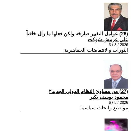
(26) عوامل التغيير صارخة ولكن فعلها ما زال خافتاً
علي عرمش شوكت
2026 / 8 / 6
الثورات والانتفاضات الجماهيرية
(27) من مساوئ النظام الدولي الجديد٢
محمود يوسف بكير
2026 / 8 / 6
مواضيع وابحاث سياسية