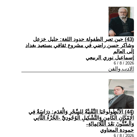
(43) حين تعبر الطفولة حدود اللغة: جليل خزعل
وشاكر حسن راضي في مشروع ثقافي يستعيد بغداد
إلى العالم
إسماعيل نوري الربيعي
2026 / 8 / 6
الادب والفن
(44) الْأَنْطُولُوجْيَا التِّقْنِيَّةُ لِلسِّحْرِ وَالْعَدَمِ: دِرَاسَةٌ فِي
الْإِمْكَانِ الْكَامِنِ وَالتَّشْكِيلِ الْوُجُودِيِّ -الجُزْءُ الثَّانِي
وَالسِّتُّونَ بَعْدَ الثَّلَاثِمِائَةِ-
حمودة المعناوي
2026 / 8 / 6