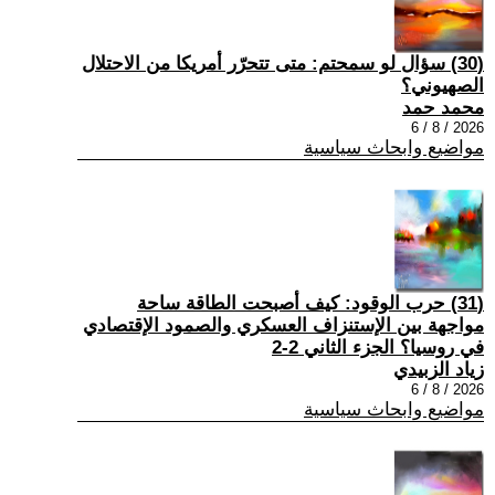
(30) سؤال لو سمحتم: متى تتحرّر أمريكا من الاحتلال
الصهيوني؟
محمد حمد
2026 / 8 / 6
مواضيع وابحاث سياسية
(31) حرب الوقود: كيف أصبحت الطاقة ساحة
مواجهة بين الإستنزاف العسكري والصمود الإقتصادي
في روسيا؟ الجزء الثاني 2-2
زياد الزبيدي
2026 / 8 / 6
مواضيع وابحاث سياسية