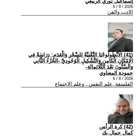
إسماعيل نوري الربيعي
2026 / 8 / 6
الادب والفن
(41) الْأَنْطُولُوجْيَا التِّقْنِيَّةُ لِلسِّحْرِ وَالْعَدَمِ: دِرَاسَةٌ فِي
الْإِمْكَانِ الْكَامِنِ وَالتَّشْكِيلِ الْوُجُودِيِّ -الجُزْءُ الثَّانِي
وَالسِّتُّونَ بَعْدَ الثَّلَاثِمِائَةِ-
حمودة المعناوي
2026 / 8 / 6
الفلسفة ,علم النفس , وعلم الاجتماع
(42) كرة الرأس
كمال جمال بك