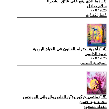
(13) ما الذي يقع على عاتق الشعراء
سلام صادق
2026 / 8 / 7
قضايا ثقافية
(14) أهمية احترام القانون في الحياة اليومية
ظبية الدليمي
2026 / 8 / 7
المجتمع المدني
(15) ملتقى جيكور يؤبّن القاص والروائي المهندس
محمد عبد حسن
مقداد مسعود