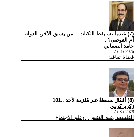
(7) عندما تستيقظ الثكنات... من يسبق الآخر، الدولة
أم الفوضى؟ .
حامد الضبياني
2026 / 8 / 7
قضايا ثقافية
(8) أفكارٌ بسيطةٌ غير مُلزمة لأحد ..101
زكريا كردي
2026 / 8 / 7
الفلسفة ,علم النفس , وعلم الاجتماع