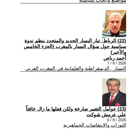
مواضيع وابحاث سياسية
(22) الرباط: تيار اليسار الجديد والمتجدد ينظم ندوة
سياسية حول سؤال اليسار بالمغرب (الجزء الخامس
والأخير)
أحمد رباص
2026 / 8 / 7
اليسار , الديمقراطية والعلمانية في المغرب العربي
(23) عوامل التغيير صارخة ولكن فعلها ما زال خافتاً
علي عرمش شوكت
2026 / 8 / 6
الثورات والانتفاضات الجماهيرية