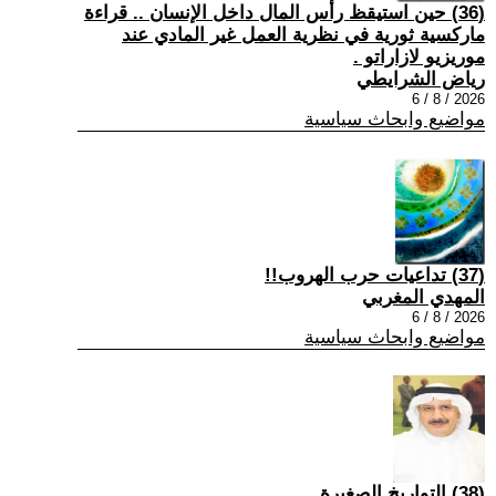
(36) حين استيقظ رأس المال داخل الإنسان .. قراءة
ماركسية ثورية في نظرية العمل غير المادي عند
موريزيو لازاراتو .
رياض الشرايطي
2026 / 8 / 6
مواضيع وابحاث سياسية
(37) تداعيات حرب الهروب!!
المهدي المغربي
2026 / 8 / 6
مواضيع وابحاث سياسية
(38) التواريخ الصغيرة