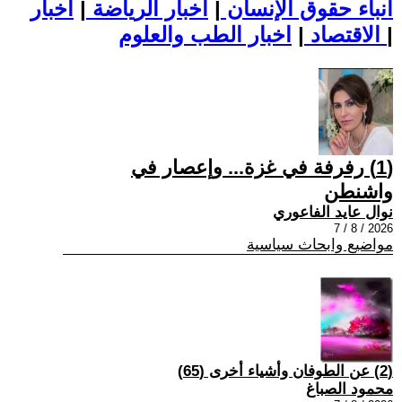
أنباء حقوق الإنسان
|
اخبار الرياضة
|
اخبار
|
اخبار الطب والعلوم
الاقتصاد
|
(1) رفرفة في غزة... وإعصار في
واشنطن
نوال عايد الفاعوري
2026 / 8 / 7
مواضيع وابحاث سياسية
(2) عن الطوفان وأشياء أخرى (65)
محمود الصباغ