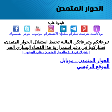
تابعونا على:
بودكاست
بنترست
تيلكرام
لينكدإن
الانستغرام
اليوتيوب
التويتر
الفيسبوك
تبرعاتكم وتبرعاتكن المالية تحفظ استقلال الحوار المتمدن،
فشاركونا في دعم استمرارية هذا الفضاء اليساري الحر
[اشترك في قناة ‫«الحوار المتمدن» على اليوتيوب]
الحوار المتمدن - موبايل
الموقع الرئيسي