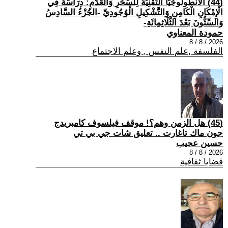
(44) الْأَنْطُولُوجْيَا التِّقْنِيَّةُ لِلسِّحْرِ وَالْعَدَمِ: دِرَاسَةٌ فِي
الْإِمْكَانِ الْكَامِنِ وَالتَّشْكِيلِ الْوُجُودِيِّ -الجُزْءُ السَّادِسُ
وَالسِّتُّونَ بَعْدَ الثَّلَاثِمِائَةِ-
حمودة المعناوي
2026 / 8 / 8
الفلسفة ,علم النفس , وعلم الاجتماع
(45) هل الزمن وهم؟! موقف فيلسوف كامبريدج
جون ماك تاغارت .. تعليق شات جي بي تي
حسين عجيب
2026 / 8 / 8
قضايا ثقافية