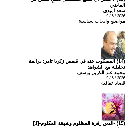
الماضي
سعد اميدي
2026 / 8 / 9
مواضيع وابحاث سياسية
(14) المسكوت عنه في قصص زكريا تامر: دراسة
تحليلية مع الشواهد
محمد عبد الكريم يوسف
2026 / 8 / 9
قضايا ثقافية
(15) -الدين زفرة المظلوم وشهقة المكلوم-[1]