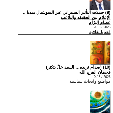
(9) حملات التأثير السيبراني عبر السوشيال ميديا ..
الإعلام بين الحقيقة والتلاعب
عصام البرّام
2026 / 8 / 9
قضايا ثقافية
(10) (صدام نريده… السيد خلّ يتكتر)
قحطان الفرج الله
2026 / 8 / 9
مواضيع وابحاث سياسية