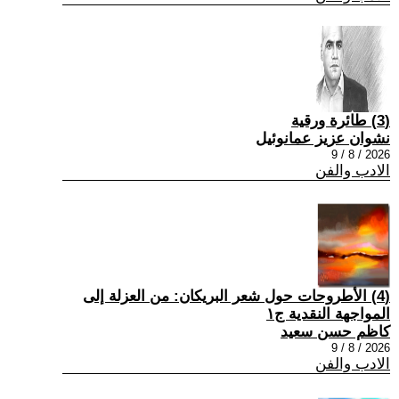
(3) طائرة ورقية
نشوان عزيز عمانوئيل
2026 / 8 / 9
الادب والفن
(4) الأطروحات حول شعر البريكان: من العزلة إلى
المواجهة النقدية ج١
كاظم حسن سعيد
2026 / 8 / 9
الادب والفن