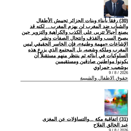
(30) رفقاً بأبناء وبنات الجزائر تجييش الأطفال
والشباب ضد المغرب لن يهزم المغرب… لكنه قد
يصنع أجيالاً تتربى على الكذب والكراهية والتزوير حين
يصبح السب والقذف وانتحال الصفات ونشر
الإشاعات «مهمة وطنية»، فإن الخاسر الحقيقي ليس
المغرب وملكه وشعبه، بل المجتمع الذي يزرع هذه
السلوكيات في أبنائه ثم ينتظر منهم مستقبلاً أن
يكونوا مواطنين صادقين ومستقيمين
بوشعيب حمراوي
2026 / 8 / 9
حقوق الاطفال والشبيبة
(31) اتفاقية مكة ...والتساؤلات عن المغزى
عبد الخالق الفلاح
2026 / 8 / 9