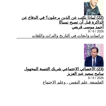
(22) لماذا نكتب عن الذين يرحلون؟ في الدفاع عن
الذاكرة قبل أن تصبح نسيانًا
أحمد موسى قريعي
2026 / 8 / 9
دراسات وابحاث في التاريخ والتراث واللغات
(23) الأخصائي الاجتماعي شريك التنمية المجهول
سامح سعيد عبد العزيز
2026 / 8 / 9
الفلسفة ,علم النفس , وعلم الاجتماع