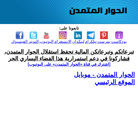
تابعونا على:
بودكاست
بنترست
تيلكرام
لينكدإن
الانستغرام
اليوتيوب
التويتر
الفيسبوك
تبرعاتكم وتبرعاتكن المالية تحفظ استقلال الحوار المتمدن،
فشاركونا في دعم استمرارية هذا الفضاء اليساري الحر
[اشترك في قناة ‫«الحوار المتمدن» على اليوتيوب]
الحوار المتمدن - موبايل
الموقع الرئيسي