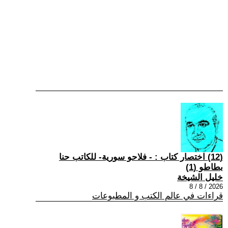
(12) اختصار كتاب : - فلاحو سورية- للكاتب حنا
بطاطو (1)
خليل الشيخة
2026 / 8 / 8
قراءات في عالم الكتب و المطبوعات