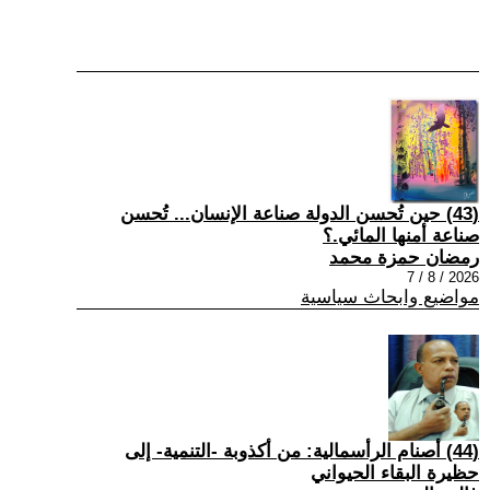
(43) حين تُحسن الدولة صناعة الإنسان... تُحسن
صناعة أمنها المائي.؟
رمضان حمزة محمد
2026 / 8 / 7
مواضيع وابحاث سياسية
(44) أصنام الرأسمالية: من أكذوبة -التنمية- إلى
حظيرة البقاء الحيواني