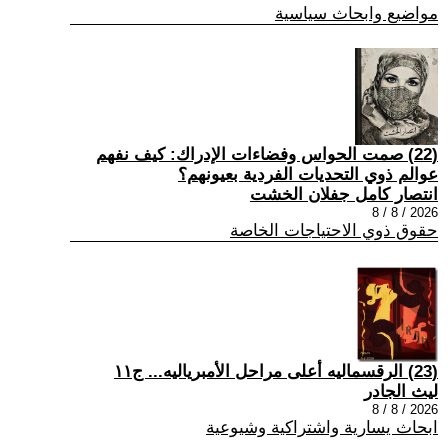
مواضيع وابحاث سياسية
(22) صمت الحواس وفضاءات الإدراك: كيف نفهم
عوالم ذوي التحديات الفردية بعيونهم؟
انتصار كامل جفلان الخشت
2026 / 8 / 8
حقوق ذوي الاحتياجات الخاصة
(23) الرقسماليه أعلى مراحل الأمبرياليه... ج١١
ليث الجادر
2026 / 8 / 8
ابحاث يسارية واشتراكية وشيوعية