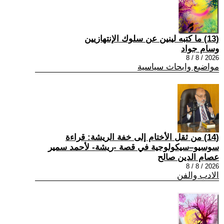
(13) ما كتبه لينين عن سلوك الإنتهازيين
وسام جواد
2026 / 8 / 8
مواضيع وابحاث سياسية
(14) من ثقل الأختام إلى خفة الريشة: قراءة
سوسيو–سيكولوجية في قصة -ريشة- لأحمد سمير
عصام الدين صالح
2026 / 8 / 8
الادب والفن