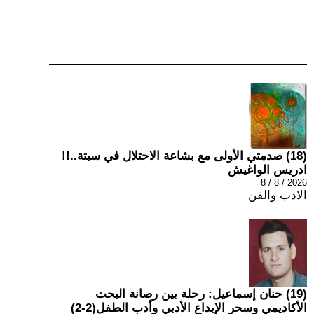
(18) صدمتي الأولى مع بشاعة الاحتلال في سبتة..!!
ادريس الواغيش
2026 / 8 / 8
الادب والفن
(19) حنان إسماعيل: رحلة بين رصانة البحث
الأكاديمي وسحر الإبداع الأدبي وأدب الطفل(2-2)