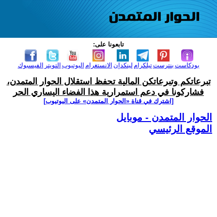
تابعونا على:
بودكاست
بنترست
تيلكرام
لينكدإن
الانستغرام
اليوتيوب
التويتر
الفيسبوك
تبرعاتكم وتبرعاتكن المالية تحفظ استقلال الحوار المتمدن،
فشاركونا في دعم استمرارية هذا الفضاء اليساري الحر
[اشترك في قناة ‫«الحوار المتمدن» على اليوتيوب]
الحوار المتمدن - موبايل
الموقع الرئيسي