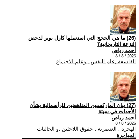
(26) ما هي الحجج التي استعملها كارل بوبر لدحض
النزعة التاريخانية؟
أحمد رباص
2026 / 8 / 8
الفلسفة ,علم النفس , وعلم الاجتماع
(27) بيان الماركسيين المناهضين للرأسمالية بشأن
الأحداث في سبتة
أحمد رباص
2026 / 8 / 8
الهجرة , العنصرية , حقوق اللاجئين ,و الجاليات
المهاجرة