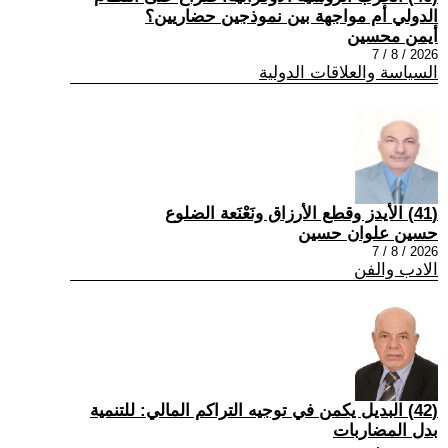
الدولي أم مواجهة بين نموذجين حضاريين؟
أيمن محسين
2026 / 8 / 7
السياسة والعلاقات الدولية
(41) الأيدز وقطع الأرزاق ونَعْنَعة الضلوع
حسين علوان حسين
2026 / 8 / 7
الادب والفن
(42) البديل يكمن في توجيه التراكم المالي: للتنمية
بدل المضاربات