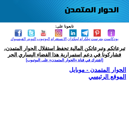
تابعونا على:
بودكاست
بنترست
تيلكرام
لينكدإن
الانستغرام
اليوتيوب
التويتر
الفيسبوك
تبرعاتكم وتبرعاتكن المالية تحفظ استقلال الحوار المتمدن،
فشاركونا في دعم استمرارية هذا الفضاء اليساري الحر
[اشترك في قناة ‫«الحوار المتمدن» على اليوتيوب]
الحوار المتمدن - موبايل
الموقع الرئيسي