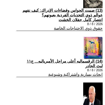
(13) صمت الحواس وفضاءات الإدراك: كيف نفهم
عوالم ذوي التحديات الفردية بعيونهم؟
انتصار كامل جفلان الخشت
2026 / 8 / 8
حقوق ذوي الاحتياجات الخاصة
(14) الرقسماليه أعلى مراحل الأمبرياليه... ج١١
ليث الجادر
2026 / 8 / 8
ابحاث يسارية واشتراكية وشيوعية