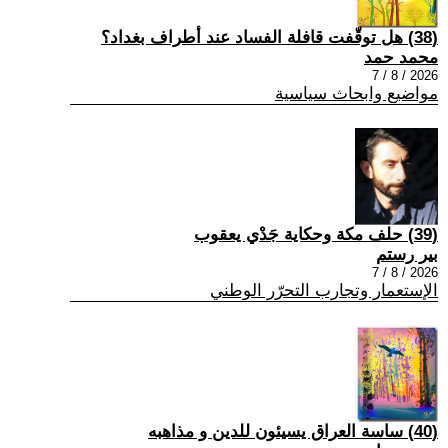
(38) هل توقّفت قافلة الفساد عند أطراف بغداد؟
محمد حمد
2026 / 8 / 7
مواضيع وابحاث سياسية
(39) حلف مكة وحكاية جَدْي يعقوب
بير رستم
2026 / 8 / 7
الإستعمار وتجارب التحرّر الوطني
(40) ساسة العراق يسيئون للدين و مذاهبه