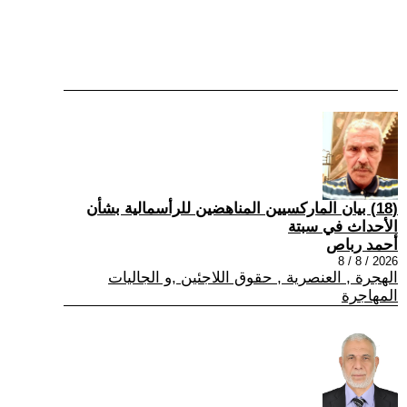
(18) بيان الماركسيين المناهضين للرأسمالية بشأن
الأحداث في سبتة
أحمد رباص
2026 / 8 / 8
الهجرة , العنصرية , حقوق اللاجئين ,و الجاليات
المهاجرة