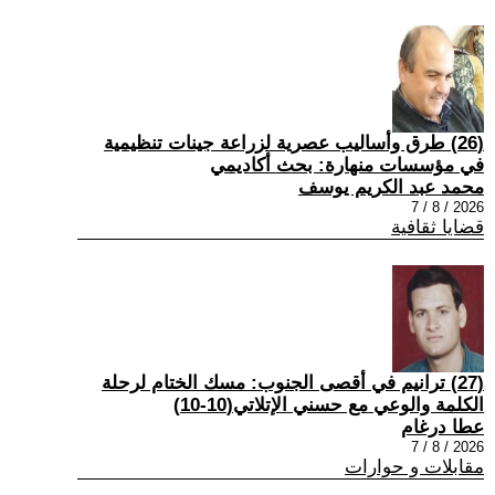
(26) طرق وأساليب عصرية لزراعة جينات تنظيمية
في مؤسسات منهارة: بحث أكاديمي
محمد عبد الكريم يوسف
2026 / 8 / 7
قضايا ثقافية
(27) ترانيم في أقصى الجنوب: مسك الختام لرحلة
الكلمة والوعي مع حسني الإتلاتي(10-10)
عطا درغام
2026 / 8 / 7
مقابلات و حوارات