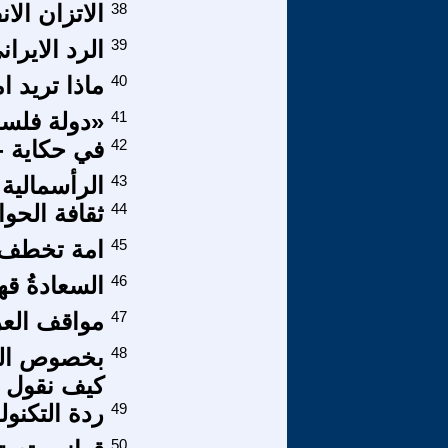
38
الاتزان الان
39
الرد الايرا
40
ماذا تريد ا
41
«دولة فلسط
42
في حكاية -
43
الرأسمالية 
44
ثقافة الحوار
45
امة تخطف ا
46
السعادةُ قهر
47
مواقف الع
48
بخصوص الغا
كيف نقول -
49
ردة التكنول
50