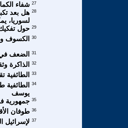
27
شفاء الكما
28
هل بعد تكب
لسوريا، يم
29
حول تفكيك ال
30
الكسوف وال
31
الضعف في 
32
الذاكرة وثق
33
الطائفية ت
34
الطائفية ط
يوسف
35
جمهورية فؤاد ش
36
طوفان الأقصى 186- ألمانيا
37
لإسرائيل الو