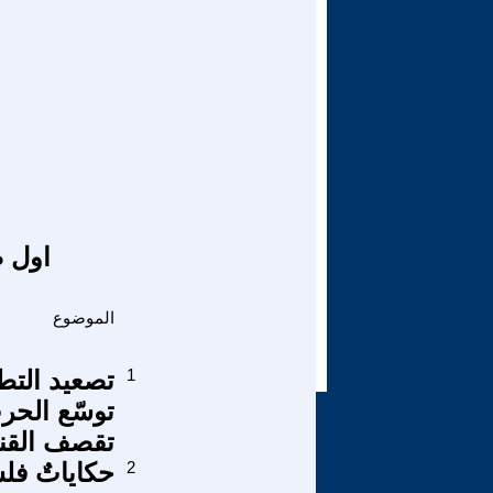
اول ص
الموضوع
1
تصعيد التطه
توسّع الحرب
تقصف القنصل
2
حكاياتٌ فل