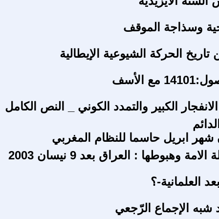
السنة الايزيدية
ية وسذاجة الموقف
اريخ الحركة الشيوعية الإيطالية
مع الأسف
لانفجار الكبير والتمدد الكوني _ النص الكامل
لدائم
هر ابريل حاسما للنظام المغربي
امة وهبوطها : العراق بعد 9 نيسان 2003
عد العلمانية-؟
لد شبه الإجماع الرّجعي