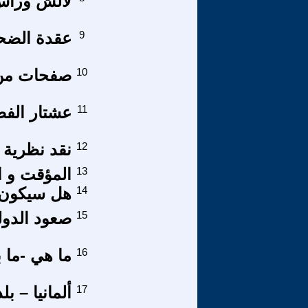
لالش ورأس 
9
عقدة الضح
10
صفحات من ت
11
عشتار الفصول:14101 
12
نقد نظرية ا
13
المؤقت و ا
14
هل سيكون ش
15
صعود الدولة ال
16
ما هي -ما ب
17
ألمانيا – ب