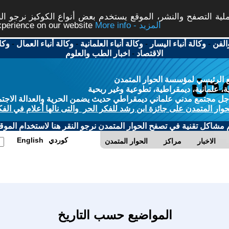
ة التصفح والنشر، الموقع يستخدم بعض أنواع الكوكيز نرجو النق
More info - المزيد
experience on our website
الفن
-
وكالة أنباء اليسار
-
وكالة أنباء العلمانية
-
وكالة أنباء العمال
-
وكا
الاقتصاد
-
اخبار الطب والعلوم
 الرئيسي لمؤسسة الحوار المتمدن
، علمانية، ديمقراطية، تطوعية وغير ربحية
ل مجتمع مدني علماني ديمقراطي حديث يضمن الحرية والعدالة الاجتم
حوار المتمدن على جائزة ابن رشد للفكر الحر والتى نالها أعلام في الفك
م مشاكل تقنية في تصفح الحوار المتمدن نرجو النقر هنا لاستخدام الموقع
كوردي
English
الاخبار
مراكز
الحوار المتمدن
المواضيع حسب التاريخ