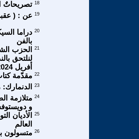
18
تصريحاتٌ اس
19
عن : ( عقبى
20
دراما السي
بالفن
21
الحزب الشيو
أفريل 2024 – لا شغل ! لا دراسة ! لننزل إلى الشوارع !
22
مقدّمة كتاب
23
الدنمارك: 
24
متلازمة ال
و دويستوف
25
الأديان ال
العالم
26
متسولون بل