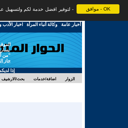
موافق - OK
لتوفير افضل خدمة لكم ولتسهيل عملي
أخبار عامة
-
وكالة أنباء المرأة
-
اخبار الأدب و
الموقع
يسارية
"من أج
حاز ال
إذا لديك
الزوار
اضافة/خدمات
بحث/الارشيف