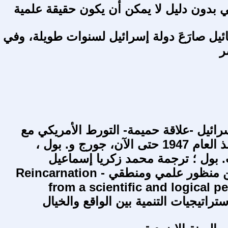
ني بدون دليل لا يمكن أن يكون حقيقة علمية
يل صارَعَ دولة إسرائيل لسنوات طويلة، وفي
ر
سرائيل -علاقة حميمة- التورط الأمريكي مع
إسرائيل منذ العام 1947 حتى الآن، جورج و. بول ،
بول ؛ ترجمة محمد زكريا إسماعيل
التقمص من منظور علمي ومنطقي - Reincarnation
from a scientific and logical p
راتيجيات التنمية بين الواقع والخيال