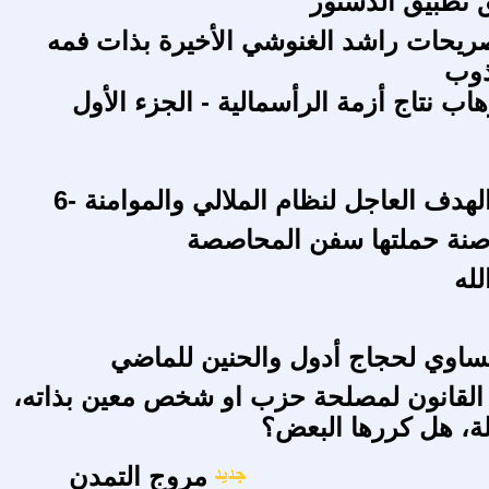
ق تطبيق الدستور
ريحات راشد الغنوشي الأخيرة بذات فمه
ذوب
اب نتاج أزمة الرأسمالية - الجزء الأول
لهدف العاجل لنظام الملالي والموامنة -6
اصنة حملتها سفن المحاصصة
لله
نساوي لحجاج أدول والحنين للماضي
القانون لمصلحة حزب او شخص معين بذاته،
ة، هل كررها البعض؟
مروج التمدن