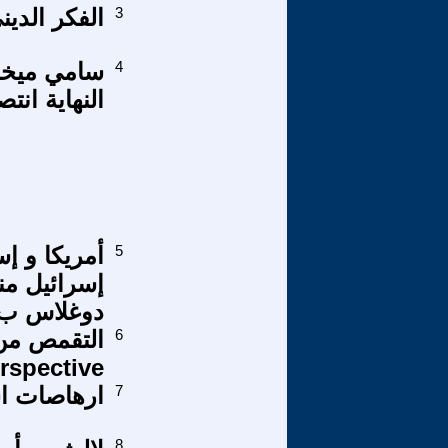
3
الفكر الدي
4
سامي ميخائ
النهاية انتص
5
أمريكا و إ
دوغلاس ب. 
6
erspective
7
ارهاصات است
8