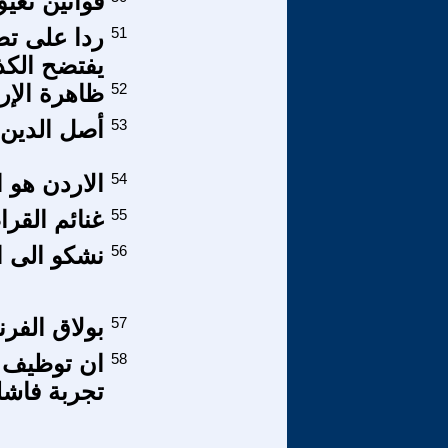
قوانين تعي
51
ردا على تص
يفتضح الك
52
ظاهرة الإره
53
أصل الدين
54
الاردن هو ا
55
غنائم القر
56
نشكو الى ا
57
بولاق الفر
58
ان توظيف 
تجربة فاشل