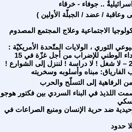
رائيليةٌ .. جوفاء - خرقاء
 وعاقبة / عضد / الجبلّة الأولين )
كولوجيا الاجتماعية وعلاج المجتمع المصدوم
عي الثوري ، الولايات المتّحدة الأمريكيّة :
لنلتحق بالنداء الوطني للإضراب من أجل غزّة في 15
 الفارياق: مبناه وأسلوبه وسخريته
من الرفاهية إلى التسلّح والحرب
صمت اللذيذ في البناء السردي بين فكتور هوجو
سكي
توحيدية ضد حرية الإنسان ومنبع الصراعات في
ا حدود