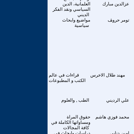
عزالدين مبارك
العلمانية، الدين
السياسي ونقد الفكر
الديني
تومر حروﭫ
مواضيع وابحاث
سياسية
مهند طلال الاخرس
قراءات في عالم
الكتب و المطبوعات
علي الرديني
الطب , والعلوم
محمد فوزي هاشم
حقوق المراة
ومساواتها الكاملة في
كافة المجالات
امين دنايي
دراسات وابحاث في