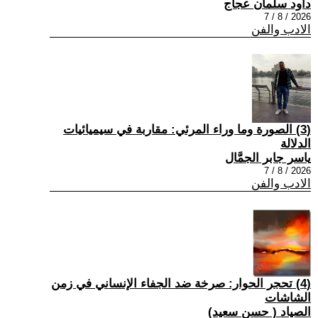
داود سلمان عجاج
2026 / 8 / 7
الادب والفن
(3) الصورة وما وراء المرئي: مقاربة في سيميائيات
الدلالة
ياسر جابر الجمَّال
2026 / 8 / 7
الادب والفن
(4) تحجر الحوار: صرخة ضد الجفاء الإنساني في زمن
الشاشات
الصياد ‏( حسن سعيد‏)