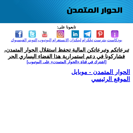
تابعونا على:
بودكاست
بنترست
تيلكرام
لينكدإن
الانستغرام
اليوتيوب
التويتر
الفيسبوك
تبرعاتكم وتبرعاتكن المالية تحفظ استقلال الحوار المتمدن،
فشاركونا في دعم استمرارية هذا الفضاء اليساري الحر
[اشترك في قناة ‫«الحوار المتمدن» على اليوتيوب]
الحوار المتمدن - موبايل
الموقع الرئيسي