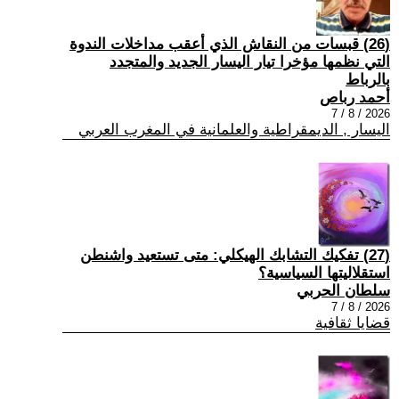
(26) قبسات من النقاش الذي أعقب مداخلات الندوة
التي نظمها مؤخرا تيار اليسار الجديد والمتجدد
بالرباط
أحمد رباص
2026 / 8 / 7
اليسار , الديمقراطية والعلمانية في المغرب العربي
(27) تفكيك التشابك الهيكلي: متى تستعيد واشنطن
استقلاليتها السياسية؟
سلطان الحربي
2026 / 8 / 7
قضايا ثقافية