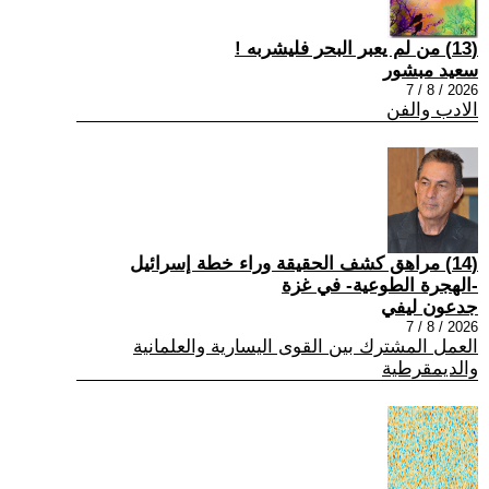
(13) من لم يعبر البحر فليشربه !
سعيد مبشور
2026 / 8 / 7
الادب والفن
(14) مراهق كشف الحقيقة وراء خطة إسرائيل
-الهجرة الطوعية- في غزة
جدعون ليفي
2026 / 8 / 7
العمل المشترك بين القوى اليسارية والعلمانية
والديمقرطية