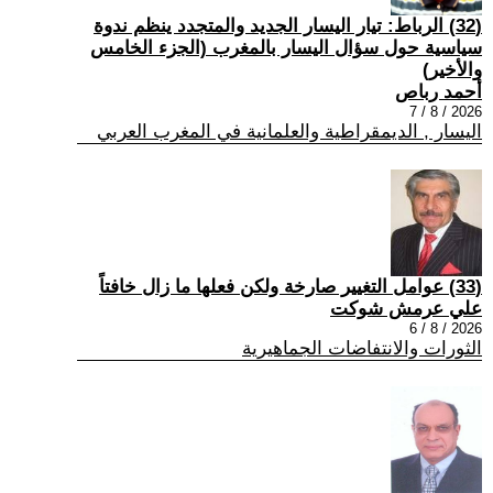
(32) الرباط: تيار اليسار الجديد والمتجدد ينظم ندوة
سياسية حول سؤال اليسار بالمغرب (الجزء الخامس
والأخير)
أحمد رباص
2026 / 8 / 7
اليسار , الديمقراطية والعلمانية في المغرب العربي
(33) عوامل التغيير صارخة ولكن فعلها ما زال خافتاً
علي عرمش شوكت
2026 / 8 / 6
الثورات والانتفاضات الجماهيرية