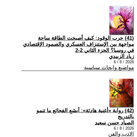
(41) حرب الوقود: كيف أصبحت الطاقة ساحة
مواجهة بين الإستنزاف العسكري والصمود الإقتصادي
في روسيا؟ الجزء الثاني 2-2
زياد الزبيدي
2026 / 8 / 6
مواضيع وابحاث سياسية
(42) رواية «أغنية هادئة»: أبشع الفجائع ما تنمو
بالتدريج
الصياد حسن سعيد
2026 / 8 / 6
الادب والفن