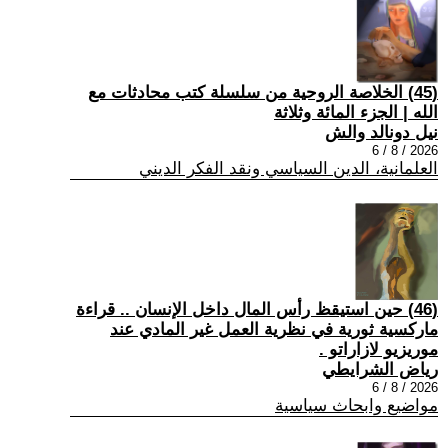
(45) الخلاصة الروحية من سلسلة كتب محادثات مع
الله | الجزء المائة وثلاثة
نيل دونالد والش
2026 / 8 / 6
العلمانية، الدين السياسي ونقد الفكر الديني
(46) حين استيقظ رأس المال داخل الإنسان .. قراءة
ماركسية ثورية في نظرية العمل غير المادي عند
موريزيو لازاراتو .
رياض الشرايطي
2026 / 8 / 6
مواضيع وابحاث سياسية