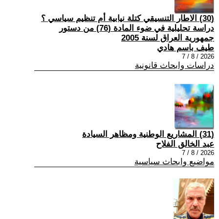
(30) الاطار التنسيقي كتلة نيابية أم تنظيم سياسي ؟
دراسة تحليلية في ضوء المادة (76) من دستور
جمهورية العراق لسنة 2005
طيف باسم هادي
2026 / 8 / 7
دراسات وابحاث قانونية
(31) المشاريع الوطنية ومظاهر السيادة
عبد الخالق الفلاح
2026 / 8 / 7
مواضيع وابحاث سياسية