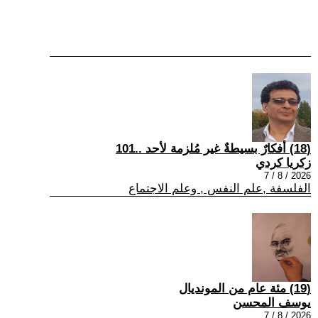
(18) أفكارٌ بسيطةٌ غير مُلزمة لأحد ..101
زكريا كردي
2026 / 8 / 7
الفلسفة ,علم النفس , وعلم الاجتماع
(19) مئة عام من المونديال
يوسف المحسن
2026 / 8 / 7