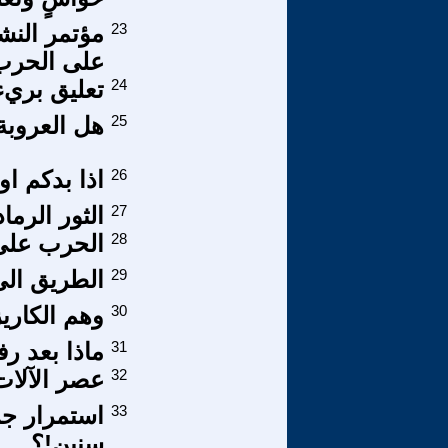
23
مؤتمر النش
على الحرب ا
24
تعليق بري
25
هل العروبة
26
اذا بدكم او
27
الثور الرما
28
الحرب على 
29
الطريق الى
30
وهم الكار
31
ماذا بعد ر
32
عصر الآلات
33
استمرار جر
سنين!؟