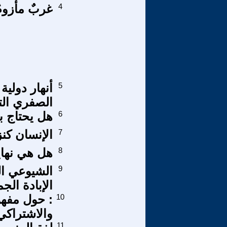
4
غربٌ مأزومٌ
5
أنهار دولي
الصفري التي
6
هل يحتاج 
7
الإنسان كنز
8
هل هي نهاية
9
الشيوعي ال
الإبادة الج
10
: حول مفهو
والاشتراكي
11