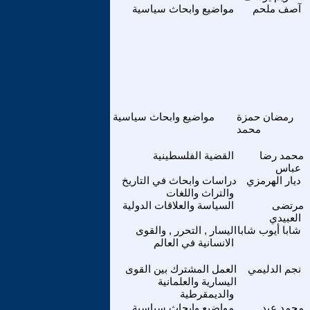
آصف ملحم
مواضيع وابحاث سياسية
رمضان حمزة
مواضيع وابحاث سياسية
محمد
محمد رضا
القضية الفلسطينية
عباس
ديار الهرمزي
دراسات وابحاث في التاريخ
والتراث واللغات
مرتضى
السياسة والعلاقات الدولية
العبيدي
شابا أيوب شابا
اليسار , التحرر , والقوى
الانسانية في العالم
نجم الدليمي
العمل المشترك بين القوى
اليسارية والعلمانية
والديمقرطية
محمد عبد
مواضيع وابحاث سياسية