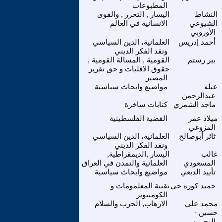
المطبوعات
النشاط
اليسار , التحرر , والقوى
الشيوعي
الانسانية في العالم
الأوروبي
أحمد إدريس
العلمانية، الدين السياسي
ونقد الفكر الديني
بير رستم
القومية , المسالة القومية ,
حقوق الاقليات و حق تقرير
المصير
عبله
مواضيع وابحاث سياسية
عبدالرحمن
ماجد الشمري
كتابات ساخرة
ميلاد عمر
القضية الفلسطينية
المزوغي
ثائر أبوصالح
العلمانية، الدين السياسي
ونقد الفكر الديني
غالب
اليسار ,الديمقراطية,
المسعودي
العلمانية والتمدن في العراق
تأييد الدبعي
مواضيع وابحاث سياسية
حميد كوره جي
تقنية المعلمومات و
الكومبيوتر
محمد علي
الارهاب, الحرب والسلام
حسين -
البحرين