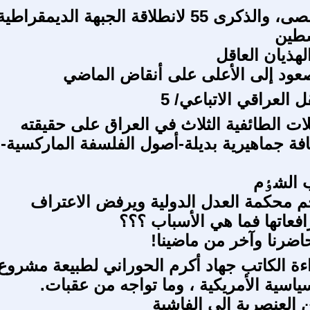
طوفان الأقصى، والذكرى 55 لانطلاقة الجبهة الديمقراطية
سطين
هذيان العاقل
صعود إلى الأعلى على أنقاض الماضي
 العراقي الاتباعي/ 5
لات الطائفية الثلاث في العراق على حقيقته
فة جماهيرية بديلة-أصول الفلسفة الماركسية-
ب الشٶم
اجم محكمة العدل الدولية ويرفض الاعتراف
فعاتها فما هي الأسباب ؟؟؟
ضرنا وآخر من ماضينا!
ءة الكاتب جهاد أكرم الحوراني لطبيعة مشروع
ياسية الأمريكية ، وما تواجه من عقبات.
 العنصرية الى الفاشية