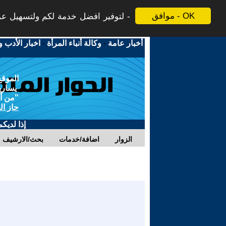
موافق - OK
لتوفير افضل خدمة لكم ولتسهيل عملي
أخبار عامة
-
وكالة أنباء المرأة
-
اخبار الأدب و
الموقع
يسارية
"من أج
حاز ال
إذا لديك
الزوار
اضافة/خدمات
بحث/الارشيف