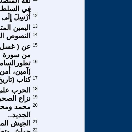
في السلطة
12
أَرْسِلَ إِلَى مَز
13
اليمين الم
14
النصوص الم
15
من سورة ال
16
تطورالسامية
(آمين، أمن)
17
كتاب (تاريخ
18
الحرب على
19
نزاع الصحرا
20
محمد ومحاو
الجديد..
21
الجيش المغ
22
حواشٍ وتعل