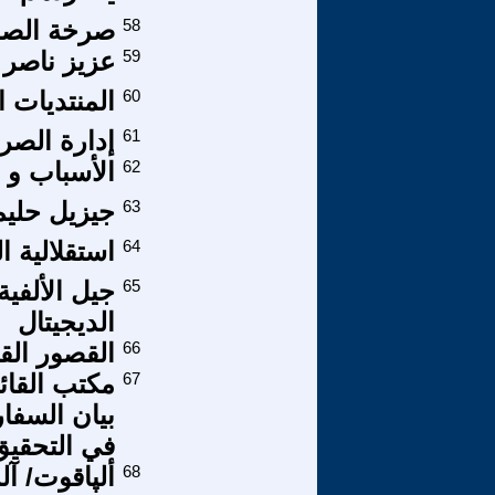
58
صرخة الصر
59
عزيز ناصر م
60
المنتديات ا
61
إدارة الصرا
62
الأسباب و 
63
جيزيل حليم
64
استقلالية ال
65
جيل الألفية
الديجيتال
66
القصور ال
67
مكتب القائ
بيان السفا
في التحقيق
68
ألپاقوت/ آ