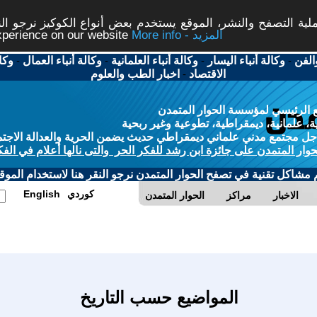
ة التصفح والنشر، الموقع يستخدم بعض أنواع الكوكيز نرجو النق
More info - المزيد
experience on our website
الفن
-
وكالة أنباء اليسار
-
وكالة أنباء العلمانية
-
وكالة أنباء العمال
-
وكا
الاقتصاد
-
اخبار الطب والعلوم
 الرئيسي لمؤسسة الحوار المتمدن
، علمانية، ديمقراطية، تطوعية وغير ربحية
ل مجتمع مدني علماني ديمقراطي حديث يضمن الحرية والعدالة الاجتم
حوار المتمدن على جائزة ابن رشد للفكر الحر والتى نالها أعلام في الفك
م مشاكل تقنية في تصفح الحوار المتمدن نرجو النقر هنا لاستخدام الموقع
كوردي
English
الاخبار
مراكز
الحوار المتمدن
المواضيع حسب التاريخ