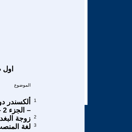
اول ص
الموضوع
1
ألكسندر دو
– الجزء 2 – جيوبوليتيكا الحوار
2
زوجة البغد
3
لغة المنصب (1) (فلاسفة ورجال أعمال 