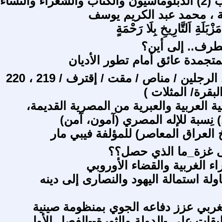
لغة المنصب (2) الدبلوماسيون والكتاب والشعراء والنساء
 ، محمد عبد الكريم يوسف
ْبَلَةِ اَلتَّارِيخِ بِلَا رَحْمَةٍ
تطرف.. إلى أين؟
تجمدة عائق أمام تطور الأديان
عن ( غسل الرجلين / مناص / مقت / إقترف / 219 ، 220
بقرة/ المثلات )
 العربية والعبرية من المصرية القديمة،
 نِسبة للإله المصري (آمون، آمن)
 العراق المعاصر) للمؤلفة فيبي مار
 غزة_ما الذي حصل؟؟
ء الغربية والقضاء الأوروبي
لة استمالة اليهود والنصارى إلى دينه
ربي عزز دفاعه الجوي بمنظومة صينية
يقات على -الدولة والثورة--الفصل الأول