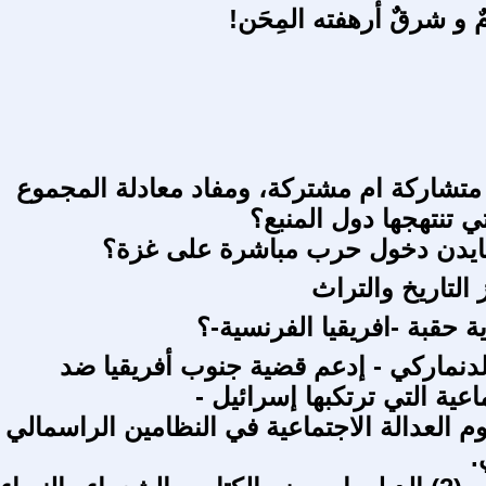
 و شرقٌ أرهفته المِحَن!
ة متشاركة ام مشتركة، ومفاد معادلة المجموع
 تنتهجها دول المنبع؟
بايدن دخول حرب مباشرة على غزة؟
 التاريخ والتراث
 حقبة -افريقيا الفرنسية-؟
دنماركي - إدعم قضية جنوب أفريقيا ضد
ماعية التي ترتكبها إسرائيل -
م العدالة الاجتماعية في النظامين الراسمالي
.