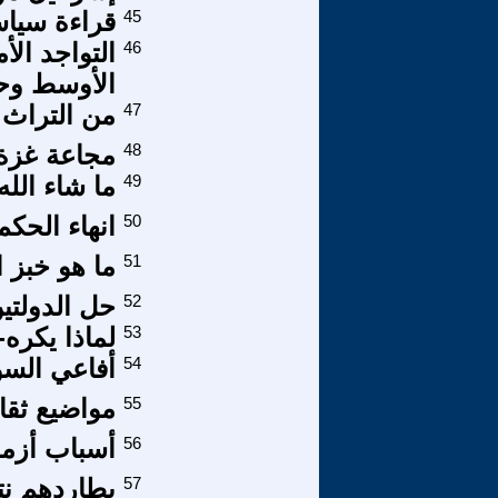
45
قراءة سياس
46
التواجد ال
الأوسط وحر
47
من التراث
48
مجاعة غزة،
49
ما شاء الله
50
انهاء الحك
51
ما هو خبز ا
52
حل الدولتي
53
لماذا يكره
54
أفاعي السوء
55
مواضيع ثقاف
56
أسباب أزمة
57
يطاردهم نت