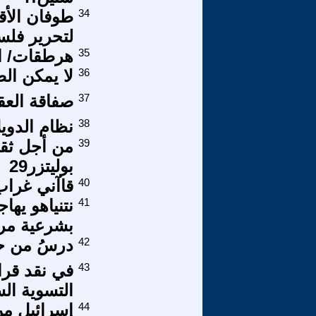
34
لتحرير فل
35
هرطقات/ ال
36
لا يمكن ال
37
صفاقة العقل
38
نظام الدوي
39
من أجل ثقا
بوليتزر29
40
قاآني غرا
41
نتنياهو يه
بشرعية مرا
42
درسُ من حا
43
في نقد قرا
التسوية الس
44
إسرائيل من