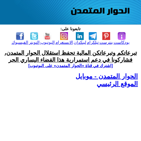
تابعونا على:
بودكاست
بنترست
تيلكرام
لينكدإن
الانستغرام
اليوتيوب
التويتر
الفيسبوك
تبرعاتكم وتبرعاتكن المالية تحفظ استقلال الحوار المتمدن،
فشاركونا في دعم استمرارية هذا الفضاء اليساري الحر
[اشترك في قناة ‫«الحوار المتمدن» على اليوتيوب]
الحوار المتمدن - موبايل
الموقع الرئيسي