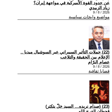
عن حدود القوة الأميركية في مواجهة إيران؟
زياد الزبيدي
2026 / 8 / 9
مواضيع وابحاث سياسية
(22) حملات التأثير السيبراني عبر السوشيال ميديا ..
الإعلام بين الحقيقة والتلاعب
عصام البرّام
2026 / 8 / 9
قضايا ثقافية
(23) (صدام نريده… السيد خلّ يتكتر)
قحطان الفرج الله