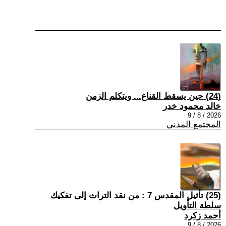
(24) حين يسقط القناع... ويتكلم الزمن
خالد محمود خدر
2026 / 8 / 9
المجتمع المدني
(25) تأثيل المقدس 7 : من نقد التراث إلى تفكيك
سلطة التأويل
أحمد زكرد
2026 / 8 / 9