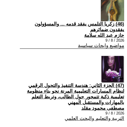
(46) زكريا التلمس يفقد قدمه ... والمسؤولون
يفقدون ضمائرهم
حازم عبد الله سلامة
2026 / 8 / 9
مواضيع وابحاث سياسية
(47) الجزء الثاني: هندسة التنفيذ والتحول الرقمي
لنظام المسارات التعليمية المرنة نحو بناء منظومة
تعليمية ذكية تتمحور حول الطالب، وتربط التعلم
بالمهارات والمستقبل المهني
مصطفى محمود مقلد
2026 / 8 / 9
التربية والتعليم والبحث العلمي