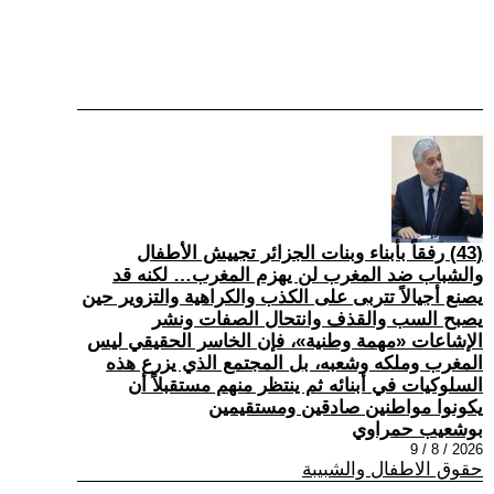
(43) رفقاً بأبناء وبنات الجزائر تجييش الأطفال
والشباب ضد المغرب لن يهزم المغرب… لكنه قد
يصنع أجيالاً تتربى على الكذب والكراهية والتزوير حين
يصبح السب والقذف وانتحال الصفات ونشر
الإشاعات «مهمة وطنية»، فإن الخاسر الحقيقي ليس
المغرب وملكه وشعبه، بل المجتمع الذي يزرع هذه
السلوكيات في أبنائه ثم ينتظر منهم مستقبلاً أن
يكونوا مواطنين صادقين ومستقيمين
بوشعيب حمراوي
2026 / 8 / 9
حقوق الاطفال والشبيبة