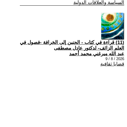
السياسة والعلاقات الدولية
(11) قراءة في كتاب - الحنين إلى الخرافة -فصول في
العلم الزائف- لدكتور عادل مصطفى
عبد الله ميرغني محمد أحمد
2026 / 8 / 9
قضايا ثقافية