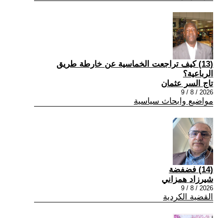
(13) كيف تراجعت الخماسية عن خارطة طريق
الرباعية؟
تاج السر عثمان
2026 / 8 / 9
مواضيع وابحاث سياسية
(14) فضفضة
شيرزاد همزاني
2026 / 8 / 9
القضية الكردية