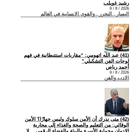
رشيد غويلب
2026 / 8 / 9
اليسار , التحرر , والقوى الانسانية في العالم
(41) عبد الله اتهومي: “مقاربات استتبطانية في فهم
لوحات الفن التشكيلي”
أحمد رباص
2026 / 8 / 9
الادب والفن
(42) متى ندرك أن الأمن سلوك وليس جهازًا؟ الأمن
الوقائي: من التعليم والصحة والغذاء إلى محاربة
الإدمان وحماية الأسرة والبيئة والفضاء الرقمي… لا