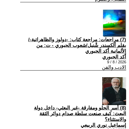
(7) مراجعات: مراجعة كتاب: -دولوز والظاهراتية-/
بقلم ألكسندر شْنيل/شعوب الجبوري - ت: من
الألمانية أكد الجبوري
أكد الجبوري
2026 / 8 / 9
الادب والفن
(8) أمير الحلو ومفارقة -غير البعثي- داخل دولة
البعث: كيف صنعت سلطة صدام دوائر الثقة
والاستثناء؟
إسماعيل نوري الربيعي