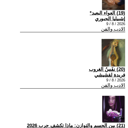
(19) العواء البعيد*
إشبيليا الجبوري
2026 / 8 / 9
الادب والفن
(20) نفَسُ الغروب
فريدة لقشيشي
2026 / 8 / 9
الادب والفن
(21) بين الحسم والتوازن: ماذا تكشف حرب 2026