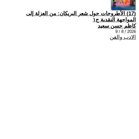
(17) الأطروحات حول شعر البريكان: من العزلة إلى
المواجهة النقدية ج١
كاظم حسن سعيد
2026 / 8 / 9
الادب والفن