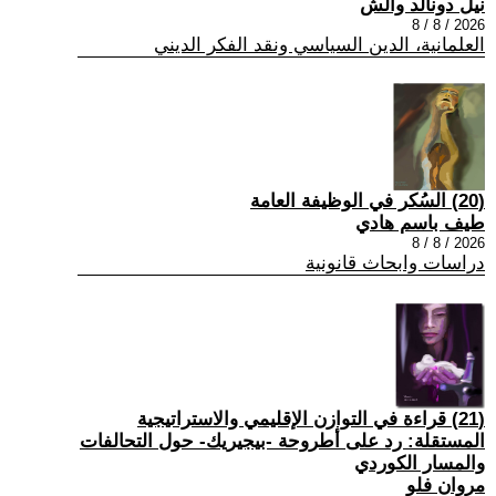
نيل دونالد والش
2026 / 8 / 8
العلمانية، الدين السياسي ونقد الفكر الديني
(20) السُكر في الوظيفة العامة
طيف باسم هادي
2026 / 8 / 8
دراسات وابحاث قانونية
(21) قراءة في التوازن الإقليمي والاستراتيجية
المستقلة: رد على أطروحة -بيجيريك- حول التحالفات
والمسار الكوردي
مروان فلو