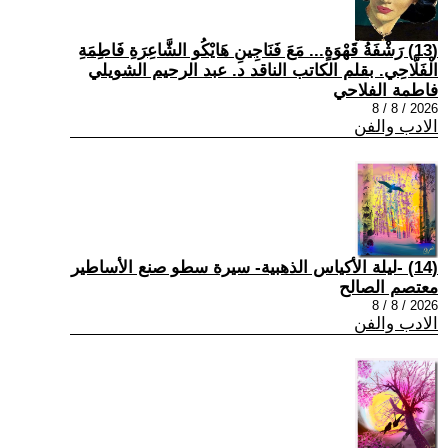
(13) رَشْفَةُ قَهْوَةٍ... مَعَ فَنَاجِينِ هَايْكُو الشَّاعِرَةِ فَاطِمَةِ
الْفَلَّاحِي. بقلم الكاتب الناقد د. عبد الرحيم الشويلي
فاطمة الفلاحي
2026 / 8 / 8
الادب والفن
(14) -ليلة الأكياس الذهبية- سيرة سطو صنع الأساطير
معتصم الصالح
2026 / 8 / 8
الادب والفن