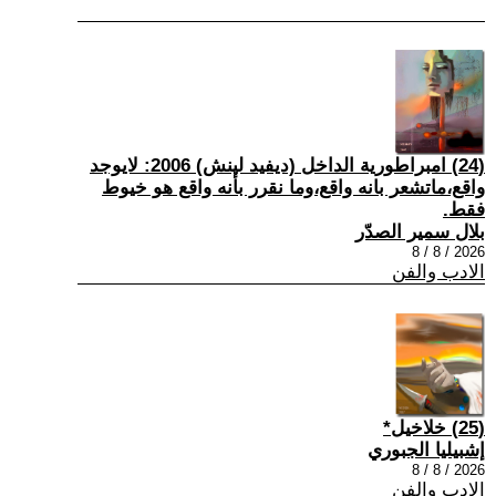
(24) امبراطورية الداخل (ديفيد لينش) 2006: لايوجد
واقع،ماتشعر بانه واقع،وما نقرر بأنه واقع هو خيوط
فقط.
بلال سمير الصدّر
2026 / 8 / 8
الادب والفن
(25) خلاخيل*
إشبيليا الجبوري
2026 / 8 / 8
الادب والفن