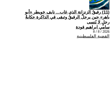
(11) رفيقُ الزنزانة الذي غاب... نايف خويطر «أبو
باهر» حين يرحلُ الرفيقُ وتبقى في الذاكرة حكايةُ
رجلٍ لا يُنسى
سامي ابراهيم فودة
2026 / 8 / 8
القضية الفلسطينية