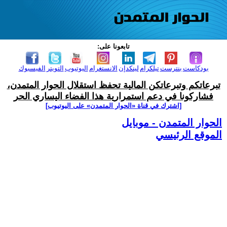
تابعونا على:
بودكاست
بنترست
تيلكرام
لينكدإن
الانستغرام
اليوتيوب
التويتر
الفيسبوك
تبرعاتكم وتبرعاتكن المالية تحفظ استقلال الحوار المتمدن،
فشاركونا في دعم استمرارية هذا الفضاء اليساري الحر
[اشترك في قناة ‫«الحوار المتمدن» على اليوتيوب]
الحوار المتمدن - موبايل
الموقع الرئيسي