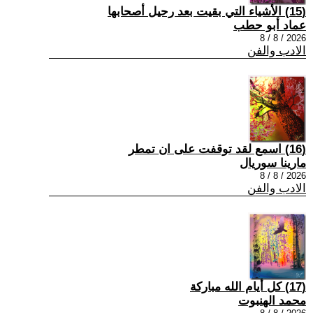
(15) الأشياء التي بقيت بعد رحيل أصحابها
عماد أبو حطب
2026 / 8 / 8
الادب والفن
(16) اسمع لقد توقفت على ان تمطر
مارينا سوريال
2026 / 8 / 8
الادب والفن
(17) كل أيام الله مباركة
محمد الهنبوت