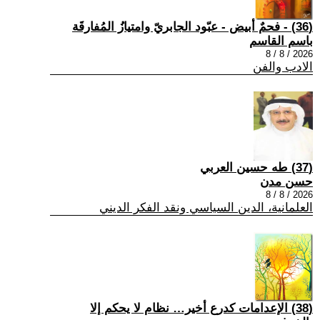
(36) - فحمٌ أبيض - عبّود الجابريّ وامتيازُ المُفارقَة
باسم القاسم
2026 / 8 / 8
الادب والفن
(37) طه حسين العربي
حسن مدن
2026 / 8 / 8
العلمانية، الدين السياسي ونقد الفكر الديني
(38) الإعدامات كدرع أخير… نظام لا يحكم إلا