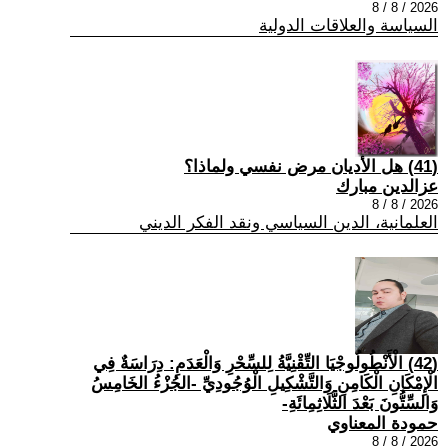
2026 / 8 / 8
السياسة والعلاقات الدولية
(41) هل الأديان مرض نفسي ولماذا؟
عزالدين مبارك
2026 / 8 / 8
العلمانية، الدين السياسي ونقد الفكر الديني
(42) الْأَنْطُولُوجْيَا التِّقْنِيَّةُ لِلسِّحْرِ وَالْعَدَمِ: دِرَاسَةٌ فِي
الْإِمْكَانِ الْكَامِنِ وَالتَّشْكِيلِ الْوُجُودِيِّ -الجُزْءُ الخَامِسُ
وَالسِّتُّونَ بَعْدَ الثَّلَاثِمِائَةِ-
حمودة المعناوي
2026 / 8 / 8