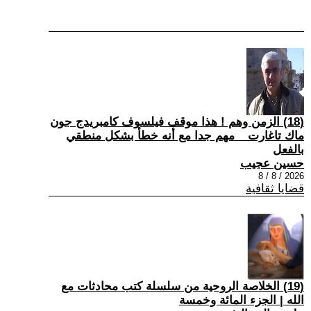
(18) الزمن وهم ! هذا موقف فيلسوف كامبريدج جون
ماك تاغارت _ مهم جدا مع أنه خطأ بشكل منطقي
بالفعل
حسين عجيب
2026 / 8 / 8
قضايا ثقافية
(19) الخلاصة الروحية من سلسلة كتب محادثات مع
الله | الجزء المائة وخمسة