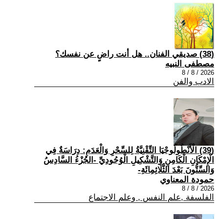
(38) صديقي الفنان.. هل أنت راضٍ عن نفسك؟
مصطفى النبيه
2026 / 8 / 8
الادب والفن
(39) الْأَنْطُولُوجْيَا التِّقْنِيَّةُ لِلسِّحْرِ وَالْعَدَمِ: دِرَاسَةٌ فِي
الْإِمْكَانِ الْكَامِنِ وَالتَّشْكِيلِ الْوُجُودِيِّ -الجُزْءُ السَّادِسُ
وَالسِّتُّونَ بَعْدَ الثَّلَاثِمِائَةِ-
حمودة المعناوي
2026 / 8 / 8
الفلسفة ,علم النفس , وعلم الاجتماع