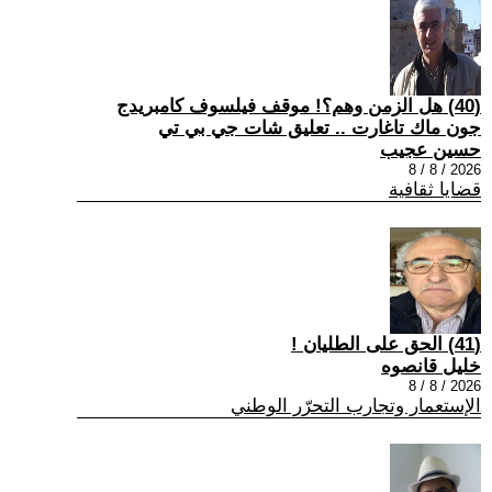
(40) هل الزمن وهم؟! موقف فيلسوف كامبريدج
جون ماك تاغارت .. تعليق شات جي بي تي
حسين عجيب
2026 / 8 / 8
قضايا ثقافية
(41) الحق على الطليان !
خليل قانصوه
2026 / 8 / 8
الإستعمار وتجارب التحرّر الوطني