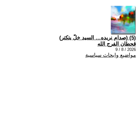
(5) (صدام نريده… السيد خلّ يتكتر)
قحطان الفرج الله
2026 / 8 / 9
مواضيع وابحاث سياسية