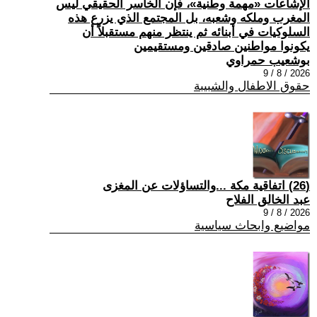
الإشاعات «مهمة وطنية»، فإن الخاسر الحقيقي ليس
المغرب وملكه وشعبه، بل المجتمع الذي يزرع هذه
السلوكيات في أبنائه ثم ينتظر منهم مستقبلاً أن
يكونوا مواطنين صادقين ومستقيمين
بوشعيب حمراوي
2026 / 8 / 9
حقوق الاطفال والشبيبة
(26) اتفاقية مكة ...والتساؤلات عن المغزى
عبد الخالق الفلاح
2026 / 8 / 9
مواضيع وابحاث سياسية