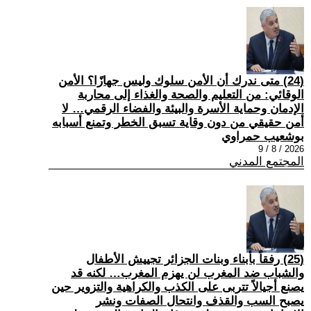
(24) متى ندرك أن الأمن سلوك وليس جهازًا؟ الأمن
الوقائي: من التعليم والصحة والغذاء إلى محاربة
الإدمان وحماية الأسرة والبيئة والفضاء الرقمي… لا
أمن حقيقي من دون وقاية تسبق الخطر وتمنع أسبابه
بوشعيب حمراوي
2026 / 8 / 9
المجتمع المدني
(25) رفقاً بأبناء وبنات الجزائر تجييش الأطفال
والشباب ضد المغرب لن يهزم المغرب… لكنه قد
يصنع أجيالاً تتربى على الكذب والكراهية والتزوير حين
يصبح السب والقذف وانتحال الصفات ونشر