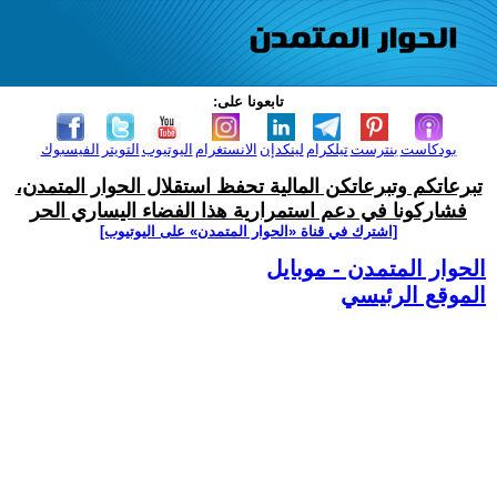
تابعونا على:
بودكاست
بنترست
تيلكرام
لينكدإن
الانستغرام
اليوتيوب
التويتر
الفيسبوك
تبرعاتكم وتبرعاتكن المالية تحفظ استقلال الحوار المتمدن،
فشاركونا في دعم استمرارية هذا الفضاء اليساري الحر
[اشترك في قناة ‫«الحوار المتمدن» على اليوتيوب]
الحوار المتمدن - موبايل
الموقع الرئيسي