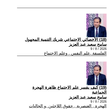
(18) الأخصائي الاجتماعي شريك التنمية المجهول
سامح سعيد عبد العزيز
2026 / 8 / 9
الفلسفة ,علم النفس , وعلم الاجتماع
(19) كيف يفسر علم الاجتماع ظاهرة الهجرة
الجماعية
سامح سعيد عبد العزيز
2026 / 8 / 9
الهجرة , العنصرية , حقوق اللاجئين ,و الجاليات