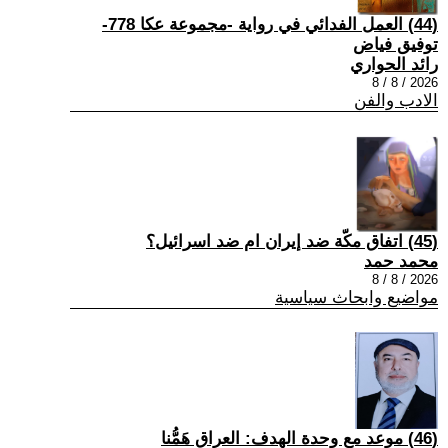
(44) العمل الفدائي في رواية -مجموعة عكا 778-
توفيق فياض
رائد الحواري
2026 / 8 / 8
الادب والفن
(45) اتفاق مكّة ضد إيران ام ضد اسرائيل؟
محمد حمد
2026 / 8 / 8
مواضيع وابحاث سياسية
(46) موعد مع وحدة الهدف: العراق هَمُّنا