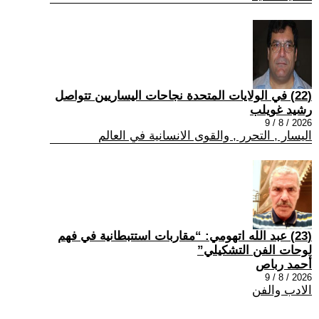
(22) في الولايات المتحدة نجاحات اليساريين تتواصل
رشيد غويلب
2026 / 8 / 9
اليسار , التحرر , والقوى الانسانية في العالم
(23) عبد الله اتهومي: “مقاربات استتبطانية في فهم
لوحات الفن التشكيلي”
أحمد رباص
2026 / 8 / 9
الادب والفن