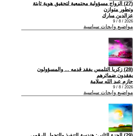
(27) الزواج مسؤولية مجتمعية لتحقيق هوية ثابتة
وتطور متوازن
عزالدين مبارك
2026 / 8 / 9
مواضيع وابحاث سياسية
(28) زكريا التلمس يفقد قدمه ... والمسؤولون
يفقدون ضمائرهم
حازم عبد الله سلامة
2026 / 8 / 9
مواضيع وابحاث سياسية
(29) الجزء الثاني: هندسة التنفيذ والتحول الرقمي