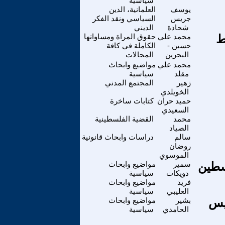
سياسية
يوسف
العلمانية، الدين
جريس
السياسي ونقد الفكر
شحادة
الديني
ط
محمد علي
حقوق المراة ومساواتها
حسين -
الكاملة في كافة
البحرين
المجالات
محمد علي
مواضيع وابحاث
مقلد
سياسية
زهير
المجتمع المدني
الخويلدي
حميد حران
كتابات ساخرة
السعيدي
محمد
القضية الفلسطينية
الصياد
سالم
دراسات وابحاث قانونية
روضان
الموسوي
سطين
سمير
مواضيع وابحاث
دويكات
سياسية
فريد
مواضيع وابحاث
العليبي
سياسية
ليس
بشير
مواضيع وابحاث
الحامدي
سياسية