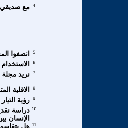
4
مع صديقي ال
5
انصفوا المع
6
الاستخدام 
7
نريد مجلة 
8
الاقلية الم
9
رؤية التيار
10
دراسة نقدي
الإنسان بين
11
هل يتقاسم 