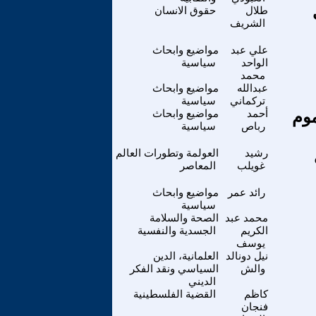
طلال
حقوق الانسان
الشريف
علي عبد
مواضيع وابحاث
الواحد
سياسية
محمد
عبدالله
مواضيع وابحاث
تركماني
سياسية
وم
أحمد
مواضيع وابحاث
رباص
سياسية
رشيد
العولمة وتطورات العالم
غويلب
المعاصر
رائد عمر
مواضيع وابحاث
سياسية
محمد عبد
الصحة والسلامة
الكريم
الجسدية والنفسية
يوسف
نيل دونالد
العلمانية، الدين
والش
السياسي ونقد الفكر
الديني
كاظم
القضية الفلسطينية
فنجان