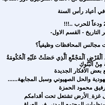
ي أعياد رأس السنة
التاريخ - القسم الاول-
 مجالس المحافظات وظيفياً؟
َلْقَرْضِ اَلْمَجْمَّعِ اَلَّذِي حَصَلَتْ عَلَيْهِ اَلْحُكُومَةُ
ْ اَلْبُنُوكِ
 بعض الأفكار الجديدة
هودية والحل الصهيوني وسبل المجابهة......
رفيق محمود الحمزة
 غزة_الأرض تشتعل تحت أقدامكم
نظمات المجتمع المدني في العراق