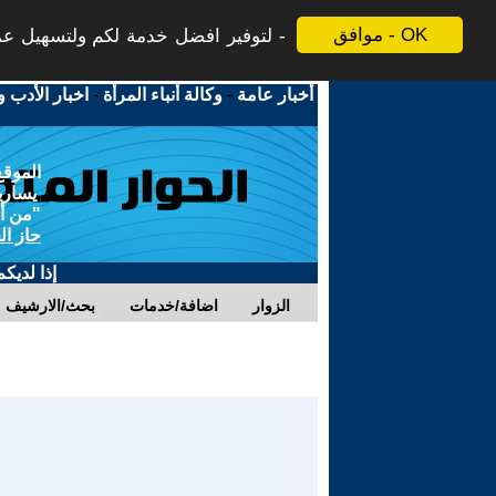
موافق - OK
لتوفير افضل خدمة لكم ولتسهيل عملي
أخبار عامة
-
وكالة أنباء المرأة
-
اخبار الأدب و
الموقع
يسارية
"من أج
حاز ال
إذا لديك
الزوار
اضافة/خدمات
بحث/الارشيف