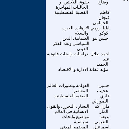
وضاح
حقوق اللاجئين ,و
الجاليات المهاجرة
كاظم
القضية الفلسطينية
فنجان
الحمامي
ايليا أرومي
الارهاب, الحرب
كوكو
والسلام
حسن نبو
العلمانية، الدين
السياسي ونقد الفكر
الديني
احمد طلال
دراسات وابحاث قانونية
عبد
الحميد
مؤيد عفانة
الادارة و الاقتصاد
حسين
العولمة وتطورات العالم
عجيب
المعاصر
غازي
القضية الفلسطينية
الصوراني
مازن كم
اليسار , التحرر , والقوى
الماز
الانسانية في العالم
بديعة
مواضيع وابحاث
النعيمي
سياسية
اسماعيل
المجتمع المدني