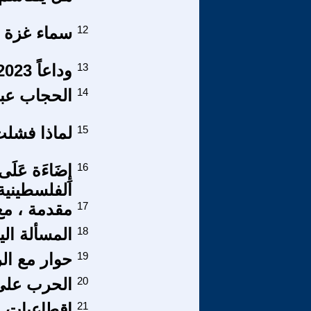
12
سماء غزة ف
13
وداعاً 2023 ودعاً للحرب ..!!!
14
الحجاب عبر 
15
لماذا فشلت
16
إِضَاءَة عَلَى ا
الفلسطينية مِن
17
مقدمة ، مع
18
المسألة الي
19
حوار مع ال
20
الحرب على
21
اقطاعيات م