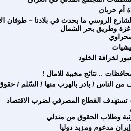
 أم حربان
لشارع الروسي ما يحدث في بلادنا – طوفان ا
حراوي
يشيات
عبور لخرافة الخلود
افظات .. نتائج مخيبة للامال !
من الناس / بادر بالهرب منها / السّلم / حقوق
- تستهدف القطاع المصرفي لضرب الاقتصاد
وثبة وطلاب الحقوق من مندلي
إيران مدعوم ومٶيد دوليا