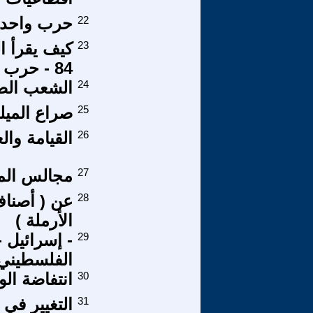
22
حرب واحدة
23
كيف يقرأ ا
84 - حرب غزة وطريق بحر الشمال
24
الشعب الص
25
صراع الميل
26
القيامة وال
27
مجالس المح
28
عن ( أصناف 
الأرملة )
29
- إسرائيل 
الفلسطيني
30
انتفاضة ال
31
التغيير في 