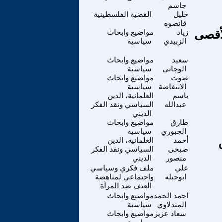
جاسم
خليل
القضية الفلسطينية
قانصوه
لأقصى
زياد
مواضيع وابحاث
الزبيدي
سياسية
سعيد
مواضيع وابحاث
الوجاني
سياسية
صوت
مواضيع وابحاث
الانتفاضة
سياسية
باسم
العلمانية، الدين
عبدالله
السياسي ونقد الفكر
الديني
طارق
مواضيع وابحاث
الجبوري
سياسية
أحمد
العلمانية، الدين
صبحى
السياسي ونقد الفكر
منصور
الديني
علي
ملف فكري وسياسي
ابوحبله
واجتماعي لمناهضة
العنف ضد المرأة
احمد الحمد
مواضيع وابحاث
المندلاوي
سياسية
سعاد عزيز
مواضيع وابحاث