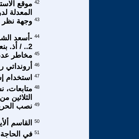
42
موقع الاست
المعدلة لدولة
43
وجهة نظر ف
44
-أسعد الشر
2.. / أذ. بنعيسى احسينات - المغرب
45
مخاطر عدم
46
أرونداتي ر
47
استخدام إسر
48
متابعات، ن
الثلاثين من كانون
49
نصب الحرية
50
القاسم ألأ
51
في الحاجة 