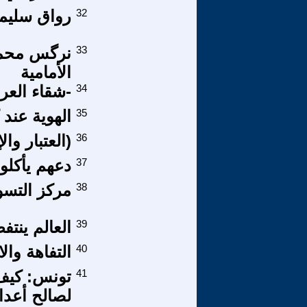
32
رواق سليم
33
نرگس محمدي
الأمامية
34
-شقاء العر
35
الهوية عند 
36
(العتبار وال
37
دعهم يأكلو
38
مركز التسو
39
العالم ينت
40
التفاهة وال
41
تونس: كيف 
لصالح أعدائ