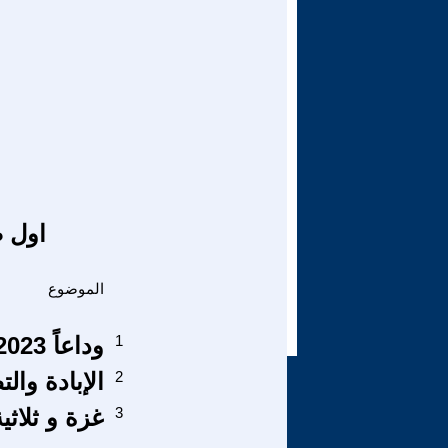
اول ص
الموضوع
1
وداعاً 2023م كنت قاسياً ويلاً وبالاً عذاباً
2
الإبادة وا
3
غزة و ثلاثية