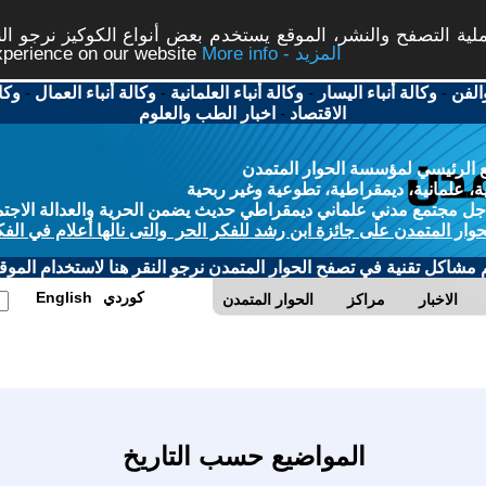
ة التصفح والنشر، الموقع يستخدم بعض أنواع الكوكيز نرجو النق
More info - المزيد
experience on our website
الفن
-
وكالة أنباء اليسار
-
وكالة أنباء العلمانية
-
وكالة أنباء العمال
-
وكا
الاقتصاد
-
اخبار الطب والعلوم
 الرئيسي لمؤسسة الحوار المتمدن
، علمانية، ديمقراطية، تطوعية وغير ربحية
ل مجتمع مدني علماني ديمقراطي حديث يضمن الحرية والعدالة الاجتم
حوار المتمدن على جائزة ابن رشد للفكر الحر والتى نالها أعلام في الفك
م مشاكل تقنية في تصفح الحوار المتمدن نرجو النقر هنا لاستخدام الموقع
كوردي
English
الاخبار
مراكز
الحوار المتمدن
المواضيع حسب التاريخ