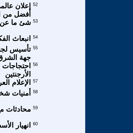
52
إعلان عال
أفضل من ال
53
شئ ما عن أ
54
انبعاث الف
55
تأسيس لجن
جهة الشرق
56
احتجاجات 
الأرجنتين
57
الإعلام الع
58
أمنيات شخص
59
محادثات مع ا
60
انهيار الأس