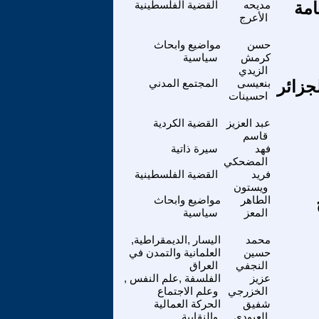
امة
مديحه
القضية الفلسطينية
الأعرج
حسن
مواضيع وابحاث
كرمش
سياسية
الزيدي
جزائر
بنعيسى
المجتمع المدني
احسينات
عبد العزيز
القضية الكردية
قاسم
فهد
سيرة ذاتية
المضحكي
فريد
القضية الفلسطينية
ويستون
الطاهر
مواضيع وابحاث
المعز
سياسية
محمد
اليسار ,الديمقراطية,
حسين
العلمانية والتمدن في
النجفي
العراق
عزيز
الفلسفة ,علم النفس ,
الخزرجي
وعلم الاجتماع
شفيق
الحركة العمالية
العبودي
والنقابية