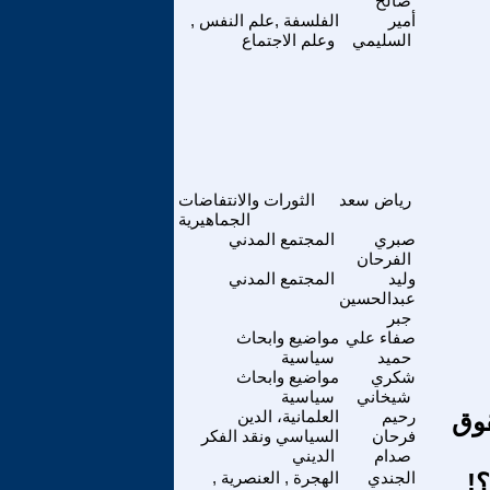
صالح
أمير
الفلسفة ,علم النفس ,
السليمي
وعلم الاجتماع
رياض سعد
الثورات والانتفاضات
الجماهيرية
صبري
المجتمع المدني
الفرحان
وليد
المجتمع المدني
عبدالحسين
جبر
صفاء علي
مواضيع وابحاث
حميد
سياسية
شكري
مواضيع وابحاث
شيخاني
سياسية
قوق
رحيم
العلمانية، الدين
فرحان
السياسي ونقد الفكر
صدام
الديني
!
الجندي
الهجرة , العنصرية ,