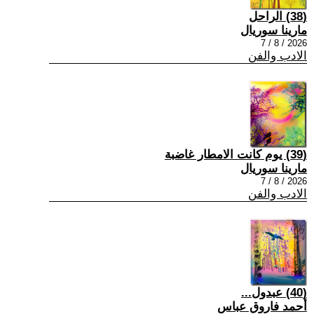
(38) الراحل
مارينا سوريال
2026 / 8 / 7
الادب والفن
(39) يوم كانت الامطار غاضبة
مارينا سوريال
2026 / 8 / 7
الادب والفن
(40) عبدول...
أحمد فاروق عباس