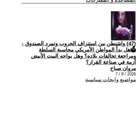
(47) واشنطن بين استنزاف الحروب وتمرد الصندوق -
🗳هل بدأ المواطن الأمريكي محاسبة السلطة
ومراجعة تحالفات بلاده؟ وهل يواجه البيت الأبيض
أزمة في صناعة القرار؟
مروان صباح
2026 / 8 / 7
مواضيع وابحاث سياسية