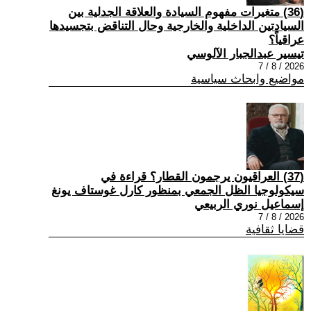
(36) متغيرات مفهوم السيادة والعلاقة الجدلية بين
السيادتين الداخلية والخارجية وحال التناقض بتجسيدها
عراقياً؟
تيسير عبدالجبار الآلوسي
2026 / 8 / 7
مواضيع وابحاث سياسية
(37) العراقيون يرجمون القطار؟ قراءة في
سيكولوجيا الظل الجمعي بمنظور كارل غوستاف يونغ
إسماعيل نوري الربيعي
2026 / 8 / 7
قضايا ثقافية