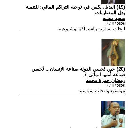
(19) البديل يكمن في توجيه التراكم المالي: للتنمية
بدل المضاربات
سعيد مضيه
2026 / 8 / 7
ابحاث يسارية واشتراكية وشيوعية
(20) حين تُحسن الدولة صناعة الإنسان... تُحسن
صناعة أمنها المائي.؟
رمضان حمزة محمد
2026 / 8 / 7
مواضيع وابحاث سياسية