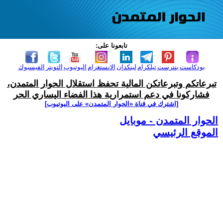
تابعونا على:
بودكاست
بنترست
تيلكرام
لينكدإن
الانستغرام
اليوتيوب
التويتر
الفيسبوك
تبرعاتكم وتبرعاتكن المالية تحفظ استقلال الحوار المتمدن،
فشاركونا في دعم استمرارية هذا الفضاء اليساري الحر
[اشترك في قناة ‫«الحوار المتمدن» على اليوتيوب]
الحوار المتمدن - موبايل
الموقع الرئيسي