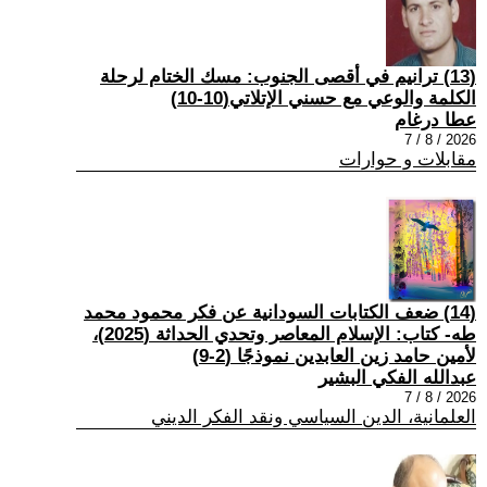
(13) ترانيم في أقصى الجنوب: مسك الختام لرحلة
الكلمة والوعي مع حسني الإتلاتي(10-10)
عطا درغام
2026 / 8 / 7
مقابلات و حوارات
(14) ضعف الكتابات السودانية عن فكر محمود محمد
طه- كتاب: الإسلام المعاصر وتحدي الحداثة (2025)،
لأمين حامد زين العابدين نموذجًا (2-9)
عبدالله الفكي البشير
2026 / 8 / 7
العلمانية، الدين السياسي ونقد الفكر الديني