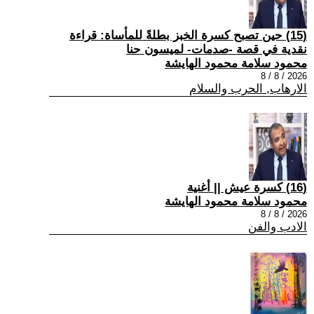
(15) حين تصبح كسرة الخبز بطلةً للمأساة: قراءة
نقدية في قصة -صدمات- لميسون حنا
محمود سلامة محمود الهايشة
2026 / 8 / 8
الارهاب, الحرب والسلام
(16) كسرة عيش || أغنية
محمود سلامة محمود الهايشة
2026 / 8 / 8
الادب والفن