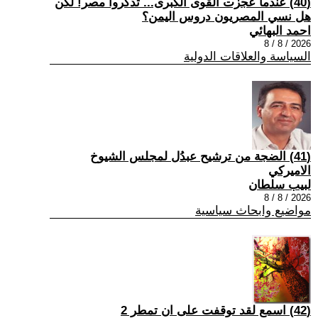
(40) عندما عجزت القوى الكبرى... تذكروا مصر! لكن
هل نسي المصريون دروس اليمن؟
احمد البهائي
2026 / 8 / 8
السياسة والعلاقات الدولية
(41) الضجة من ترشيح عبدُل لمجلس الشيوخ
الاميركي
لبيب سلطان
2026 / 8 / 8
مواضيع وابحاث سياسية
(42) اسمع لقد توقفت على ان تمطر 2