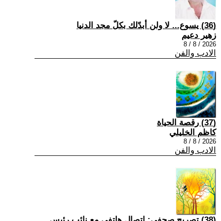
(36) يسوع... لا ولن أبدّلك بكلّ مجد الدنيا
زهير دعيم
2026 / 8 / 8
الادب والفن
(37) رقصة الحياة
كاظم الخليلي
2026 / 8 / 8
الادب والفن
(38) تصريح صحفي: إتصال هاتفي مع نائب رئيس