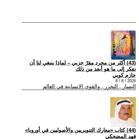
(43) أكثر من مجرد مقرّ حزبي – لماذا ينبغي لنا أن
نفكر إلى ما هو أبعد من ذلك
حازم كويي
2026 / 8 / 8
اليسار , التحرر , والقوى الانسانية في العالم
(44) كتاب «معارك التنويريين والأصوليين في أوروبا»
فهد المضحكي