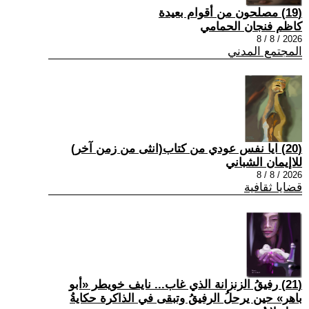
(19) مصلحون من أقوام بعيدة
كاظم فنجان الحمامي
2026 / 8 / 8
المجتمع المدني
(20) ايا نفس عودي من كتاب(انثى من زمن آخر)
للاإيمان الشباني
2026 / 8 / 8
قضايا ثقافية
(21) رفيقُ الزنزانة الذي غاب... نايف خويطر «أبو
باهر» حين يرحلُ الرفيقُ وتبقى في الذاكرة حكايةُ