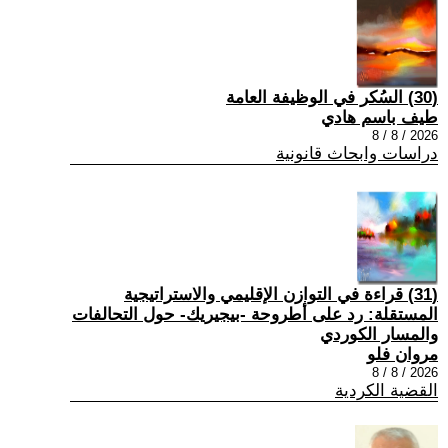
(30) السُكر في الوظيفة العامة
طيف باسم هادي
2026 / 8 / 8
دراسات وابحاث قانونية
(31) قراءة في التوازن الإقليمي والاستراتيجية
المستقلة: رد على أطروحة -بيجيريك- حول التحالفات
والمسار الكوردي
مروان فلو
2026 / 8 / 8
القضية الكردية