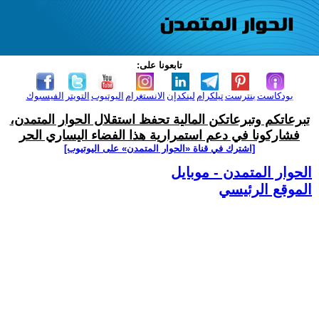
تابعونا على:
بودكاست
بنترست
تيلكرام
لينكدإن
الانستغرام
اليوتيوب
التويتر
الفيسبوك
تبرعاتكم وتبرعاتكن المالية تحفظ استقلال الحوار المتمدن،
فشاركونا في دعم استمرارية هذا الفضاء اليساري الحر
[اشترك في قناة ‫«الحوار المتمدن» على اليوتيوب]
الحوار المتمدن - موبايل
الموقع الرئيسي