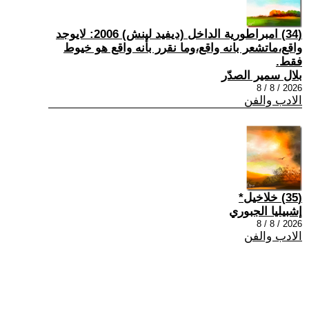
(34) امبراطورية الداخل (ديفيد لينش) 2006: لايوجد
واقع،ماتشعر بانه واقع،وما نقرر بأنه واقع هو خيوط
فقط.
بلال سمير الصدّر
2026 / 8 / 8
الادب والفن
(35) خلاخيل*
إشبيليا الجبوري
2026 / 8 / 8
الادب والفن