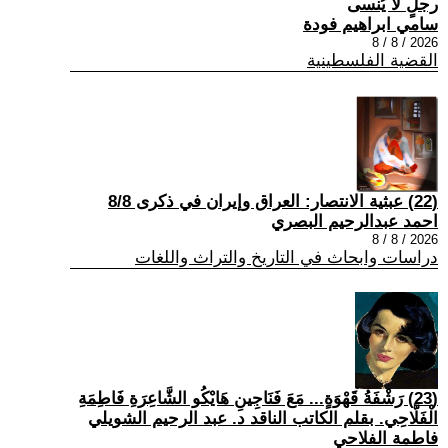
رجلٍ لا يُنسى
سامي ابراهيم فودة
2026 / 8 / 8
القضية الفلسطينية
(22) عبثية الانتصار: العراق وإيران في ذكرى 8/8
احمد عبدالرحيم البصري
2026 / 8 / 8
دراسات وابحاث في التاريخ والتراث واللغات
(23) رَشْفَةُ قَهْوَةٍ... مَعَ فَنَاجِينِ هَايْكُو الشَّاعِرَةِ فَاطِمَةِ
الْفَلَّاحِي. بقلم الكاتب الناقد د. عبد الرحيم الشويلي
فاطمة الفلاحي