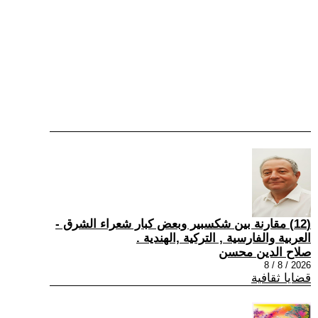
(12) مقارنة بين شكسبير وبعض كبار شعراء الشرق -
العربية والفارسية , التركية ,الهندية .
صلاح الدين محسن
2026 / 8 / 8
قضايا ثقافية