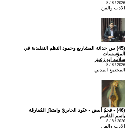
2026 / 8 / 8
الادب والفن
(45) بين حداثة المشاريع وجمود النظم التقليدية في
المؤسسات
سلامه ابو زعيتر
2026 / 8 / 8
المجتمع المدني
(46) - فحمٌ أبيض - عبّود الجابريّ وامتيازُ المُفارقَة
باسم القاسم
2026 / 8 / 8
الادب والفن