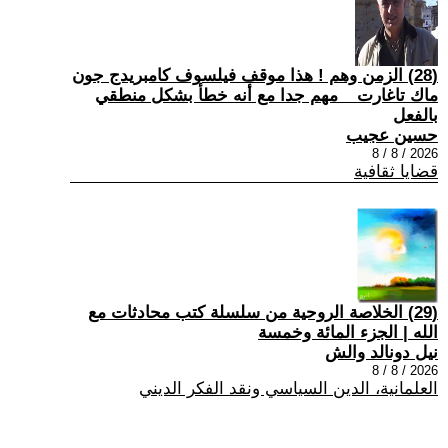
(28) الزمن وهم ! هذا موقف فيلسوف كامبريدج جون
ماك تاغارت _ مهم جدا مع أنه خطأ بشكل منطقي
بالفعل
حسين عجيب
2026 / 8 / 8
قضايا ثقافية
(29) الخلاصة الروحية من سلسلة كتب محادثات مع
الله | الجزء المائة وخمسة
نيل دونالد والش
2026 / 8 / 8
العلمانية، الدين السياسي ونقد الفكر الديني