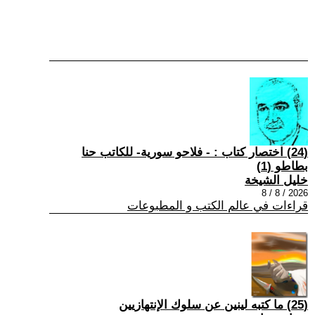
(24) اختصار كتاب : - فلاحو سورية- للكاتب حنا
بطاطو (1)
خليل الشيخة
2026 / 8 / 8
قراءات في عالم الكتب و المطبوعات
(25) ما كتبه لينين عن سلوك الإنتهازيين