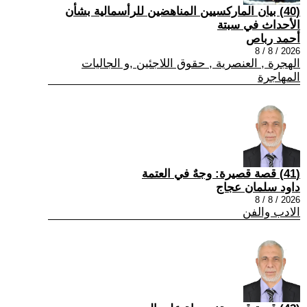
(40) بيان الماركسيين المناهضين للرأسمالية بشأن
الأحداث في سبتة
أحمد رباص
2026 / 8 / 8
الهجرة , العنصرية , حقوق اللاجئين ,و الجاليات
المهاجرة
(41) قصة قصيرة: وجهٌ في العتمة
داود سلمان عجاج
2026 / 8 / 8
الادب والفن