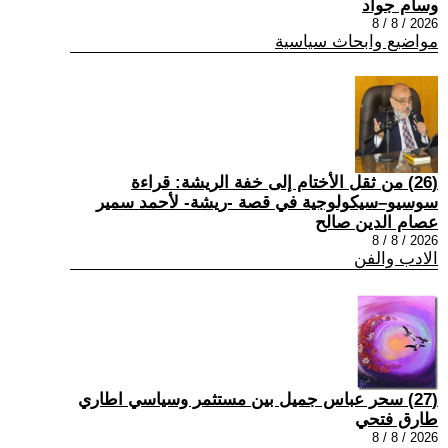
وسام جواد
2026 / 8 / 8
مواضيع وابحاث سياسية
(26) من ثقل الأختام إلى خفة الريشة: قراءة
سوسيو–سيكولوجية في قصة -ريشة- لأحمد سمير
عصام الدين صالح
2026 / 8 / 8
الادب والفن
(27) سحر عباس جميل بين مستثمر وسياسي اطاري
طارق فتحي
2026 / 8 / 8