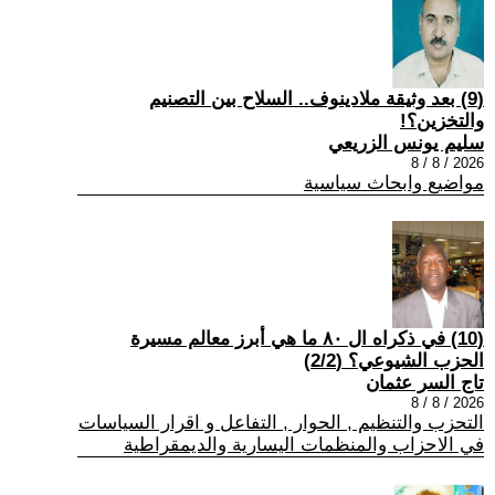
(9) بعد وثيقة ملادينوف.. السلاح بين التصنيم
والتخزين؟!
سليم يونس الزريعي
2026 / 8 / 8
مواضيع وابحاث سياسية
(10) في ذكراه ال ٨٠ ما هي أبرز معالم مسيرة
الحزب الشيوعي؟ (2/2)
تاج السر عثمان
2026 / 8 / 8
التحزب والتنظيم , الحوار , التفاعل و اقرار السياسات
في الاحزاب والمنظمات اليسارية والديمقراطية