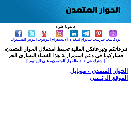
تابعونا على:
بودكاست
بنترست
تيلكرام
لينكدإن
الانستغرام
اليوتيوب
التويتر
الفيسبوك
تبرعاتكم وتبرعاتكن المالية تحفظ استقلال الحوار المتمدن،
فشاركونا في دعم استمرارية هذا الفضاء اليساري الحر
[اشترك في قناة ‫«الحوار المتمدن» على اليوتيوب]
الحوار المتمدن - موبايل
الموقع الرئيسي