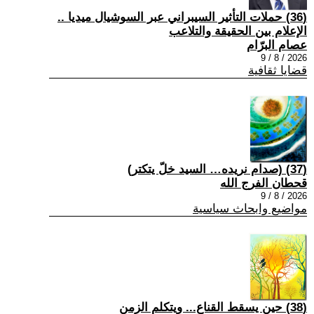
(36) حملات التأثير السيبراني عبر السوشيال ميديا ..
الإعلام بين الحقيقة والتلاعب
عصام البرّام
2026 / 8 / 9
قضايا ثقافية
(37) (صدام نريده… السيد خلّ يتكتر)
قحطان الفرج الله
2026 / 8 / 9
مواضيع وابحاث سياسية
(38) حين يسقط القناع... ويتكلم الزمن