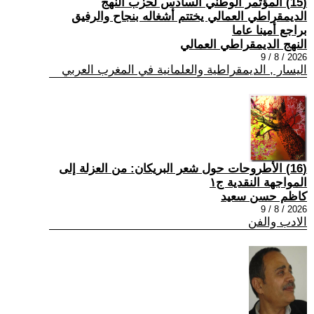
(15) المؤتمر الوطني السادس لحزب النهج
الديمقراطي العمالي يختتم أشغاله بنجاح والرفيق
براجع أمينا عاما
النهج الديمقراطي العمالي
2026 / 8 / 9
اليسار , الديمقراطية والعلمانية في المغرب العربي
(16) الأطروحات حول شعر البريكان: من العزلة إلى
المواجهة النقدية ج١
كاظم حسن سعيد
2026 / 8 / 9
الادب والفن