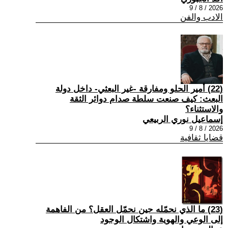
2026 / 8 / 9
الادب والفن
(22) أمير الحلو ومفارقة -غير البعثي- داخل دولة
البعث: كيف صنعت سلطة صدام دوائر الثقة
والاستثناء؟
إسماعيل نوري الربيعي
2026 / 8 / 9
قضايا ثقافية
(23) ما الذي نحمّله حين نحمّل العقل؟ من الفاهمة
إلى الوعي والهوية واشتكال الوجود