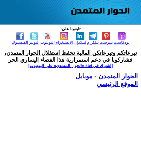
تابعونا على:
بودكاست
بنترست
تيلكرام
لينكدإن
الانستغرام
اليوتيوب
التويتر
الفيسبوك
تبرعاتكم وتبرعاتكن المالية تحفظ استقلال الحوار المتمدن،
فشاركونا في دعم استمرارية هذا الفضاء اليساري الحر
[اشترك في قناة ‫«الحوار المتمدن» على اليوتيوب]
الحوار المتمدن - موبايل
الموقع الرئيسي