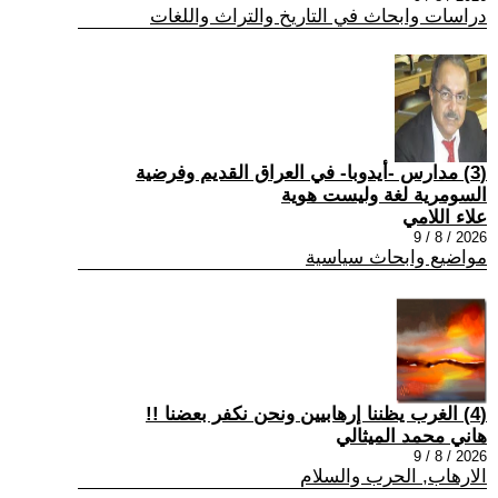
دراسات وابحاث في التاريخ والتراث واللغات
(3) مدارس -أيدوبا- في العراق القديم وفرضية
السومرية لغة وليست هوية
علاء اللامي
2026 / 8 / 9
مواضيع وابحاث سياسية
(4) الغرب يظننا إرهابيين ونحن نكفر بعضنا !!
هاني محمد الميثالي
2026 / 8 / 9
الارهاب, الحرب والسلام