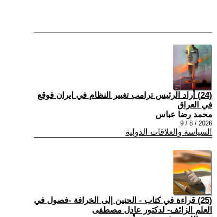
(24) أراد الرئيس ترامب تغيير النظام في ايران فوقع
في العراق
محمد رضا عباس
2026 / 8 / 9
السياسة والعلاقات الدولية
(25) قراءة في كتاب - الحنين إلى الخرافة -فصول في
العلم الزائف- لدكتور عادل مصطفى