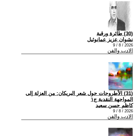
(30) طائرة ورقية
نشوان عزيز عمانوئيل
2026 / 8 / 9
الادب والفن
(31) الأطروحات حول شعر البريكان: من العزلة إلى
المواجهة النقدية ج١
كاظم حسن سعيد
2026 / 8 / 9
الادب والفن