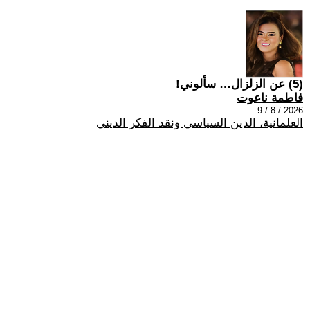
(5) عن الزلزال… سألوني!
فاطمة ناعوت
2026 / 8 / 9
العلمانية، الدين السياسي ونقد الفكر الديني