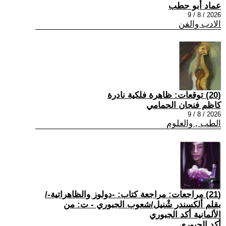
عماد أبو حطب
2026 / 8 / 9
الادب والفن
(20) توقعات: ظاهرة فلكية نادرة
كاظم فنجان الحمامي
2026 / 8 / 9
الطب , والعلوم
(21) مراجعات: مراجعة كتاب: -دولوز والظاهراتية-/
بقلم ألكسندر شْنيل/شعوب الجبوري - ت: من
الألمانية أكد الجبوري
أكد الجبوري