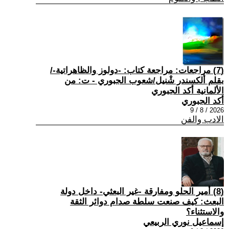
(7) مراجعات: مراجعة كتاب: -دولوز والظاهراتية-/
بقلم ألكسندر شْنيل/شعوب الجبوري - ت: من
الألمانية أكد الجبوري
أكد الجبوري
2026 / 8 / 9
الادب والفن
(8) أمير الحلو ومفارقة -غير البعثي- داخل دولة
البعث: كيف صنعت سلطة صدام دوائر الثقة
والاستثناء؟
إسماعيل نوري الربيعي