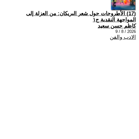
(17) الأطروحات حول شعر البريكان: من العزلة إلى
المواجهة النقدية ج١
كاظم حسن سعيد
2026 / 8 / 9
الادب والفن