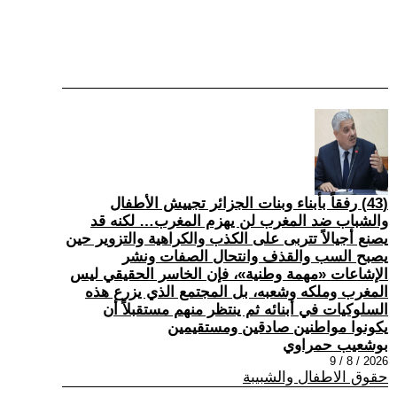
(43) رفقاً بأبناء وبنات الجزائر تجييش الأطفال
والشباب ضد المغرب لن يهزم المغرب… لكنه قد
يصنع أجيالاً تتربى على الكذب والكراهية والتزوير حين
يصبح السب والقذف وانتحال الصفات ونشر
الإشاعات «مهمة وطنية»، فإن الخاسر الحقيقي ليس
المغرب وملكه وشعبه، بل المجتمع الذي يزرع هذه
السلوكيات في أبنائه ثم ينتظر منهم مستقبلاً أن
يكونوا مواطنين صادقين ومستقيمين
بوشعيب حمراوي
2026 / 8 / 9
حقوق الاطفال والشبيبة