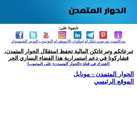
تابعونا على:
بودكاست
بنترست
تيلكرام
لينكدإن
الانستغرام
اليوتيوب
التويتر
الفيسبوك
تبرعاتكم وتبرعاتكن المالية تحفظ استقلال الحوار المتمدن،
فشاركونا في دعم استمرارية هذا الفضاء اليساري الحر
[اشترك في قناة ‫«الحوار المتمدن» على اليوتيوب]
الحوار المتمدن - موبايل
الموقع الرئيسي