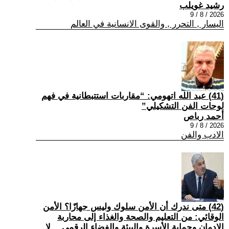
رشيد غويلب
2026 / 8 / 9
اليسار , التحرر , والقوى الانسانية في العالم
(41) عبد الله اتهومي: “مقاربات استتبطانية في فهم
لوحات الفن التشكيلي”
أحمد رباص
2026 / 8 / 9
الادب والفن
(42) متى ندرك أن الأمن سلوك وليس جهازًا؟ الأمن
الوقائي: من التعليم والصحة والغذاء إلى محاربة
الإدمان وحماية الأسرة والبيئة والفضاء الرقمي… لا