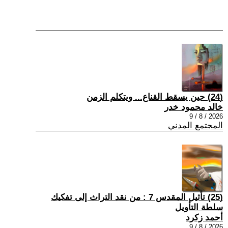
(24) حين يسقط القناع... ويتكلم الزمن
خالد محمود خدر
2026 / 8 / 9
المجتمع المدني
(25) تأثيل المقدس 7 : من نقد التراث إلى تفكيك
سلطة التأويل
أحمد زكرد
2026 / 8 / 9