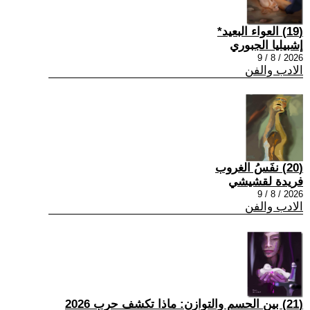
(19) العواء البعيد*
إشبيليا الجبوري
2026 / 8 / 9
الادب والفن
(20) نفَسُ الغروب
فريدة لقشيشي
2026 / 8 / 9
الادب والفن
(21) بين الحسم والتوازن: ماذا تكشف حرب 2026