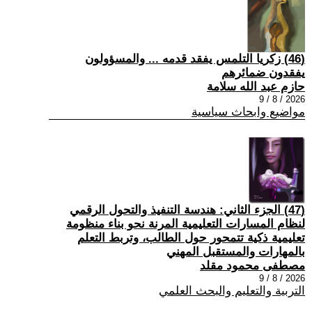
(46) زكريا التلمس يفقد قدمه ... والمسؤولون
يفقدون ضمائرهم
حازم عبد الله سلامة
2026 / 8 / 9
مواضيع وابحاث سياسية
(47) الجزء الثاني: هندسة التنفيذ والتحول الرقمي
لنظام المسارات التعليمية المرنة نحو بناء منظومة
تعليمية ذكية تتمحور حول الطالب، وتربط التعلم
بالمهارات والمستقبل المهني
مصطفى محمود مقلد
2026 / 8 / 9
التربية والتعليم والبحث العلمي