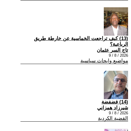
(13) كيف تراجعت الخماسية عن خارطة طريق
الرباعية؟
تاج السر عثمان
2026 / 8 / 9
مواضيع وابحاث سياسية
(14) فضفضة
شيرزاد همزاني
2026 / 8 / 9
القضية الكردية