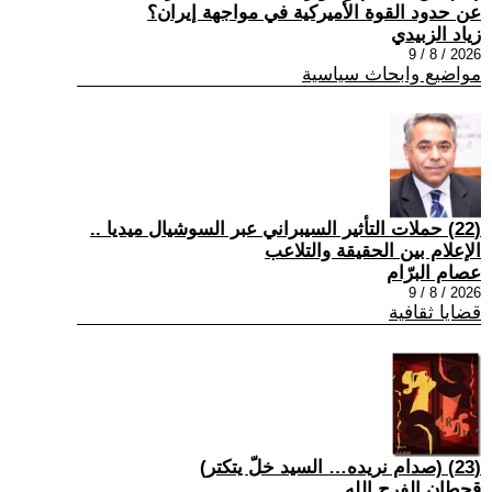
عن حدود القوة الأميركية في مواجهة إيران؟
زياد الزبيدي
2026 / 8 / 9
مواضيع وابحاث سياسية
(22) حملات التأثير السيبراني عبر السوشيال ميديا ..
الإعلام بين الحقيقة والتلاعب
عصام البرّام
2026 / 8 / 9
قضايا ثقافية
(23) (صدام نريده… السيد خلّ يتكتر)
قحطان الفرج الله