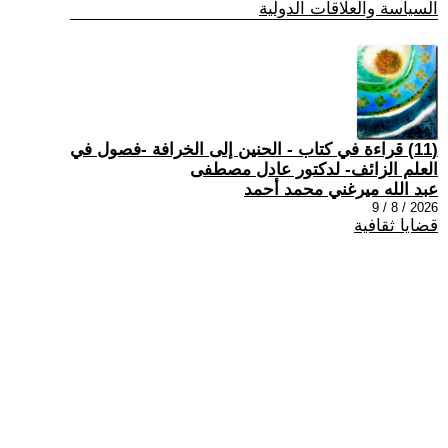
السياسة والعلاقات الدولية
(11) قراءة في كتاب - الحنين إلى الخرافة -فصول في
العلم الزائف- لدكتور عادل مصطفى
عبد الله ميرغني محمد أحمد
2026 / 8 / 9
قضايا ثقافية