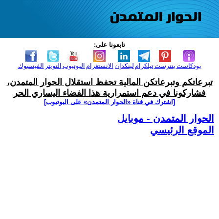
تابعونا على:
بودكاست
بنترست
تيلكرام
لينكدإن
الانستغرام
اليوتيوب
التويتر
الفيسبوك
تبرعاتكم وتبرعاتكن المالية تحفظ استقلال الحوار المتمدن،
فشاركونا في دعم استمرارية هذا الفضاء اليساري الحر
[اشترك في قناة ‫«الحوار المتمدن» على اليوتيوب]
الحوار المتمدن - موبايل
الموقع الرئيسي