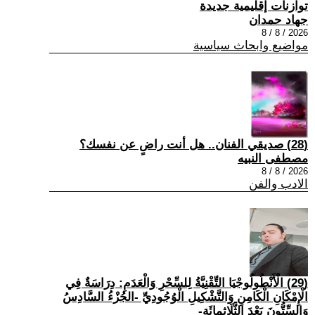
توازنات إقليمية جديدة
جهاد حمدان
2026 / 8 / 8
مواضيع وابحاث سياسية
(28) صديقي الفنان.. هل أنت راضٍ عن نفسك؟
مصطفى النبيه
2026 / 8 / 8
الادب والفن
(29) الْأَنْطُولُوجْيَا التِّقْنِيَّةُ لِلسِّحْرِ وَالْعَدَمِ: دِرَاسَةٌ فِي
الْإِمْكَانِ الْكَامِنِ وَالتَّشْكِيلِ الْوُجُودِيِّ -الجُزْءُ السَّادِسُ
وَالسِّتُّونَ بَعْدَ الثَّلَاثِمِائَةِ-