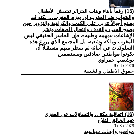
(15) رفقاً بأبناء وبنات الجزائر تجييش الأطفال
والشباب ضد المغرب لن يهزم المغرب… لكنه قد
يصنع أجيالاً تتربى على الكذب والكراهية والتزوير حين
يصبح السب والقذف وانتحال الصفات ونشر
الإشاعات «مهمة وطنية»، فإن الخاسر الحقيقي ليس
المغرب وملكه وشعبه، بل المجتمع الذي يزرع هذه
السلوكيات في أبنائه ثم ينتظر منهم مستقبلاً أن
يكونوا مواطنين صادقين ومستقيمين
بوشعيب حمراوي
2026 / 8 / 9
حقوق الاطفال والشبيبة
(16) اتفاقية مكة ...والتساؤلات عن المغزى
عبد الخالق الفلاح
2026 / 8 / 9
مواضيع وابحاث سياسية