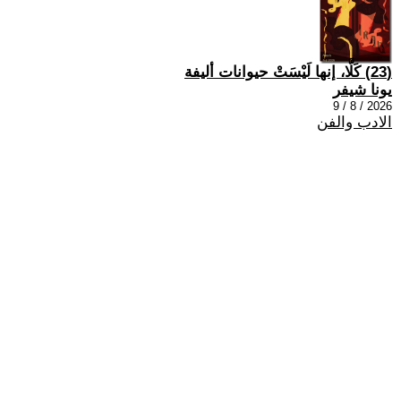
(23) كَلَّا، إنها لَيْسَتْ حيوانات أليفة
يونا شيفر
2026 / 8 / 9
الادب والفن