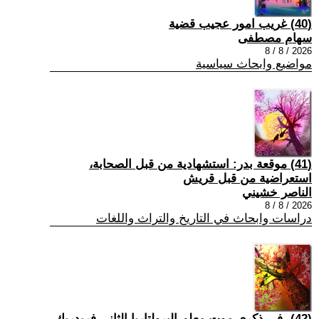
(40) غريب امور عجيب قضية
سهام مصطفى
2026 / 8 / 8
مواضيع وابحاث سياسية
(41) موقعة بدر: استشهادية من قبل الصحابة،
استعراضية من قبل قريش
الناصر خشيني
2026 / 8 / 8
دراسات وابحاث في التاريخ والتراث واللغات
(42) -في ذكرى موت معلم البرولتاريا الثاني فريدريك