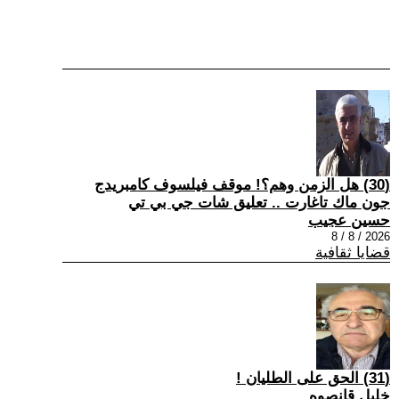
(30) هل الزمن وهم؟! موقف فيلسوف كامبريدج
جون ماك تاغارت .. تعليق شات جي بي تي
حسين عجيب
2026 / 8 / 8
قضايا ثقافية
(31) الحق على الطليان !
خليل قانصوه