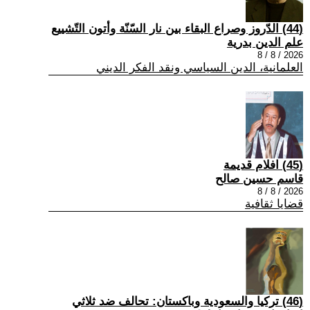
(44) الدّروز وصراع البقاء بين نار السّنّة وأتون التّشييع
علم الدين بدرية
2026 / 8 / 8
العلمانية، الدين السياسي ونقد الفكر الديني
(45) افلام قديمة
قاسم حسين صالح
2026 / 8 / 8
قضايا ثقافية
(46) تركيا والسعودية وباكستان: تحالف ضد ثلاثي