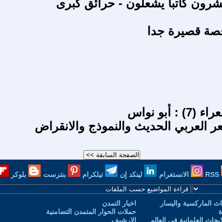
ون كاتباً يشعلون - حرائق كبرى
قصة قصيرة جدا
 أبو نواس
عر العربي الحديث والنموذج والانقراض
RSS
الانستغرام
لينكد إن
تيلكرام
بنترست
بلوكر
ث الماركسية واليسار
اخبار التمدن
ة
حملات الحوار المتمدن التضامنية
حاث العلمانية في العالم
الارشيف