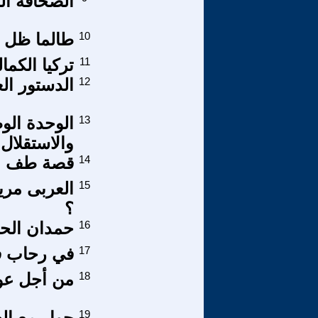
الصحافة ال
10
طالما ظل ا
11
تركيا الكمال
12
الدستور ال
13
الوحدة الوط
والاستقلال
14
قصة طف م
15
العربى مري
؟
16
حمدان الحس
17
في رحاب فك
18
من أجل عود
19
حوار مع الف