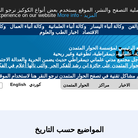
ة التصفح والنشر، الموقع يستخدم بعض أنواع الكوكيز نرجو النق
More info - المزيد
experience on our website
الفن
-
وكالة أنباء اليسار
-
وكالة أنباء العلمانية
-
وكالة أنباء العمال
-
وكا
الاقتصاد
-
اخبار الطب والعلوم
 الرئيسي لمؤسسة الحوار المتمدن
، علمانية، ديمقراطية، تطوعية وغير ربحية
ل مجتمع مدني علماني ديمقراطي حديث يضمن الحرية والعدالة الاجتم
حوار المتمدن على جائزة ابن رشد للفكر الحر والتى نالها أعلام في الفك
م مشاكل تقنية في تصفح الحوار المتمدن نرجو النقر هنا لاستخدام الموقع
كوردي
English
الاخبار
مراكز
الحوار المتمدن
المواضيع حسب التاريخ