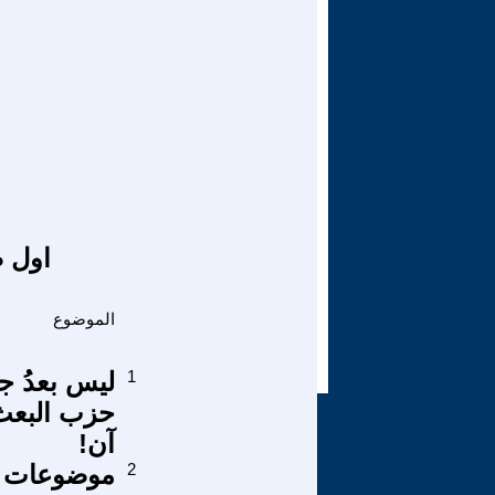
اول ص
الموضوع
1
ليس بعدُ ج
آن!
2
موضوعات ل