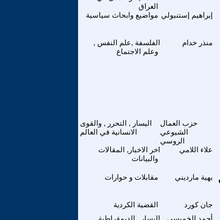
العراق
إبراهيم إستنبولي
مواضيع وابحاث سياسية
منذر خدام
الفلسفة ,علم النفس ,
وعلم الاجتماع
حزب العمال
اليسار , التحرر , والقوى
الشيوعي
الانسانية في العالم
الروسي
علاء اللامي
اخر الاخبار, المقالات
والبيانات
بهية مارديني
مقابلات و حوارات
جان كورد
القضية الكردية
أحمد الخميسي
اليسار , الديمقراطية