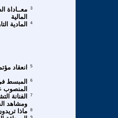
3
معــاداة ا
المالية
4
المادية الت
5
انعقاد مؤت
6
المبسط في ا
المنصوب عل
7
الفنانة الت
ومشاهد الح
8
ماذا تريدون
9