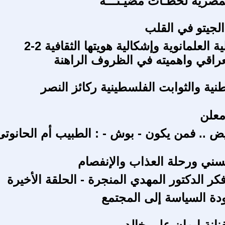
مصرية لحظـات مضيـئـــة
لجيتو في القلب
ية العلمانوية وإشكالية هويتها الثقافية 2-2
عراقي واهميته في الظروف الراهنة
نية والثوابت الفلسطينية ركائز النصر
علن
ض .. فمن يكون - بوش - : الطبيب أم الحانوتى
ني ورحلة العذاب والإنفصام
ر الدكتور المهدي المنجرة - الحلقة الأخيرة
ة السياسة إلى المجتمع
نانة إيمان علي خالد