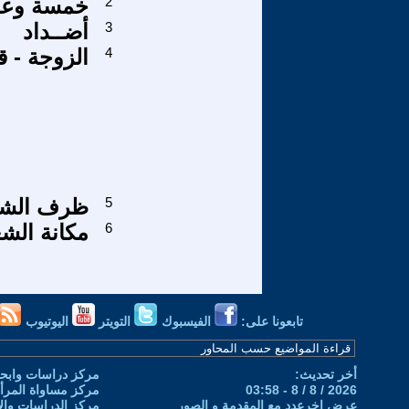
2
خمسة وعشر
3
أضــداد
4
الزوجة - 
5
ظرف الشعراء (7) :
6
مكانة الش
تابعونا على:
الفيسبوك
التويتر
اليوتيوب
أخر تحديث:
مركز دراسات وابحا
2026 / 8 / 8 - 03:58
مركز مساواة المرأ
عرض اخرعدد مع المقدمة و الصور
مركز الدراسات والاب