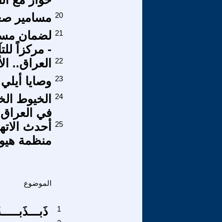
20
مسامير صغير
21
- مركزاً ل
22
العراق.. الأ
23
وصايا أيل
24
الخيوط الخف
في العراق
25
أحدث الاته
منظمة هيو
الموضوع
1
ذَبـــذَبـــــة