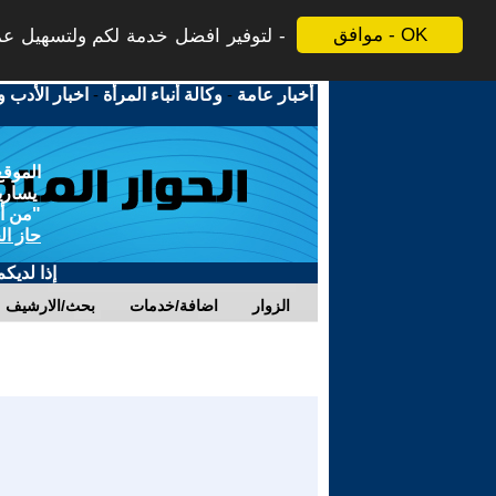
موافق - OK
لتوفير افضل خدمة لكم ولتسهيل عملي
أخبار عامة
-
وكالة أنباء المرأة
-
اخبار الأدب و
الموقع
يسارية
"من أج
حاز ال
إذا لديك
الزوار
اضافة/خدمات
بحث/الارشيف