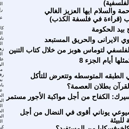
لفلسفية)
ال
ة والسلام ايها العزيز الغالي
را
ب (قراءة في فلسفة الكذب)
عم
 بيد الحكومة
كا
ال
وي الايرانى والحريق المستبعد
نا
ال
فلسفي لتوماس هوبز من خلال كتاب التنين
زه
ال
لها أيام الجزء 8
عل
الو
مح
ي الطبقه المتوسطه وتتعرض للتأكل
رف
ن
قرآن بطلان العصمة؟
با
عب
 سيرك: الكفاح من أجل مواكبة الأجور مستمر
ال
ال
ال
وعي يوناني أقوى في النضال من أجل
ال
ال
للبيئة
ال
اخوفسكايا من المستفيد؟
كر