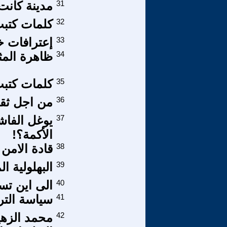
31
مدينة كانت 
32
كلمات كتبت في ا
33
إعترافات خ
34
ظاهرة المثل
35
كلمات كتبت في ال
36
من اجل ثقاف
37
يوغل الفاش
الأكمة؟!
38
قادة الامن
39
البهلولية ا
40
الى اين تسي
41
سياسة الت
42
محمد الزهي