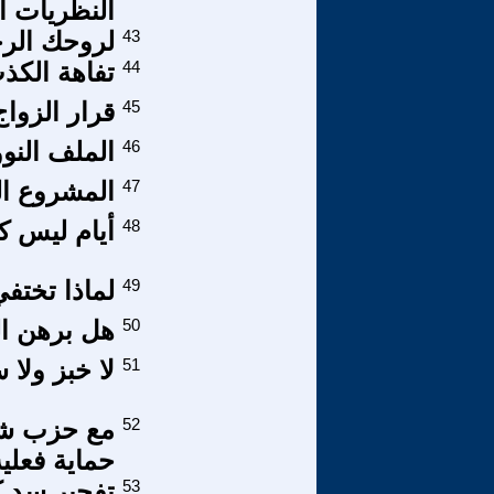
النظريات ا
43
لروحك الرحم
44
تفاهة الكذ
45
قرار الزواج
46
الملف النو
47
المشروع ال
48
أيام ليس كمث
49
لماذا تختف
50
هل برهن ال
51
لا خبز ولا
52
مع حزب شي
حماية فعلية 
53
تفجير سد ك