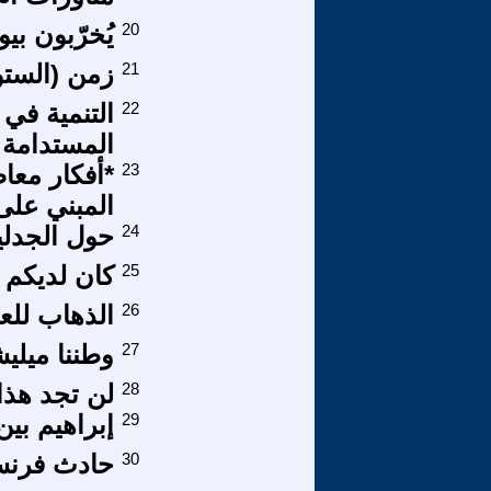
20
يُخرّبون بيو
21
زمن (الستو
22
التنمية في 
المستدامة
23
*أفكار معاص
المبني على
24
حول الجدلية
25
كان لديكم 
26
الذهاب للع
27
وطننا ميلي
28
لن تجد هذا 
29
إبراهيم بين
30
حادث فرنسا 