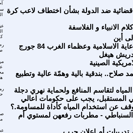
أح
ضائية ضد الدولة بشأن اختطاف لاعب كرة
سع
ال
لام الانبياء و الفلاسفة
عز
ال
لى أين
كا
سلسلة الدعاية الاسلامية وعظماء الغرب 84 جورج
رح
صد
دريش هيغل
امريكية الصينية
مر
عب
 صلاح.. بندقية بالية وهمّة عالية وتطبيع
مح
هل
لمياه لتقاسم المنافع ولحماية نهري دجلة
رم
حم
ي المستقبل، يجب على حكومات اعالي
توقف عن استخدام المياه كأداة للمساومة.؟
السنباطي - مطربات رفعهن لمستوي أم
صل
م
 تدريبات أم إعلان حرب
عد