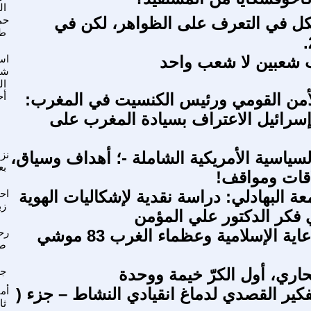
ال
ل في التعرف على الظواهر، لكن في
حم
ط
 شعبين لا شعب واحد
اس
شا
ال
أمن القومي ورئيس الكنسيت في المغرب:
أح
رائيل الاعتراف بسيادة المغرب على
لسياسية الأمريكية الشاملة -؛ أهداف وسياق،
نز
بع
قات ومواقف!
ة البهادلي: دراسة نقدية لإشكاليات الهوية
اح
زب
 فكر الدكتور علي المؤمن
سلسلة الدعاية الإسلامية وعظماء الغرب 83 موشي
رح
صد
ري، أول الكرّ خيمة ووحدة
جو
كير القصدي لدماغ انقيادي النشاط – جزء (
أم
ثا