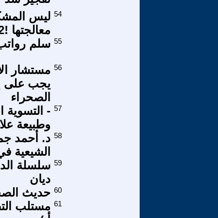
54
ليس المشك
معالجتها !2.
55
سلم رواتب
56
مستشار ال
يجب على إس
الصحراء
57
- التسوية ا
وطبيعة علا
58
د. أحمد جمع
الشيعية في
59
ديان
60
حديث الصحا
61
مستلب التف