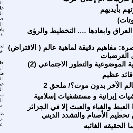
ال
تهم بأيديهم
عل
ال
تات)
حم
ال
العراق وابعادها .... التخطيط والرؤى
يا
قا
رة: مفاهيم دقيقة لماهية عالم ( الافتراض)
لخ
خل
 الفرضيات
 الموضوعية والتطور الاجتماعي (2)
خل
ان
قائد عظيم
طل
ال
الم الآخر بدون موت؟/ ملحق 2
عبد
ال
شيات إيرانية و مستشفيات إسلامية
سل
ال
العبط والغباء والعبث إلا في الجزائر
مح
 تحطيم الأصنام والتشدد الديني
طل
خي
الحقيقه الغائبه
عي