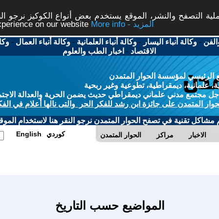
ة التصفح والنشر، الموقع يستخدم بعض أنواع الكوكيز نرجو النق
More info - المزيد
experience on our website
الفن
-
وكالة أنباء اليسار
-
وكالة أنباء العلمانية
-
وكالة أنباء العمال
-
وكا
الاقتصاد
-
اخبار الطب والعلوم
 الرئيسي لمؤسسة الحوار المتمدن
، علمانية، ديمقراطية، تطوعية وغير ربحية
ل مجتمع مدني علماني ديمقراطي حديث يضمن الحرية والعدالة الاجتم
حوار المتمدن على جائزة ابن رشد للفكر الحر والتى نالها أعلام في الفك
م مشاكل تقنية في تصفح الحوار المتمدن نرجو النقر هنا لاستخدام الموقع
كوردي
English
الاخبار
مراكز
الحوار المتمدن
المواضيع حسب التاريخ