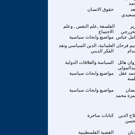
مد
د
حقوق الانسان
سعيدي
يز
الفلسفة ,علم النفس , وعلم
خزرجي
الاجتماع
مل عباس
مواضيع وابحاث سياسية
يم فرحان
العلمانية، الدين السياسي ونقد
ام
الفكر الديني
وان هائل
السياسة والعلاقات الدولية
دالمولى
مد عقل
مواضيع وابحاث سياسية
سة
ضان
مواضيع وابحاث سياسية
زة محمد
اح الدين
كتابات ساخرة
حسن
نان
القضية الفلسطينية