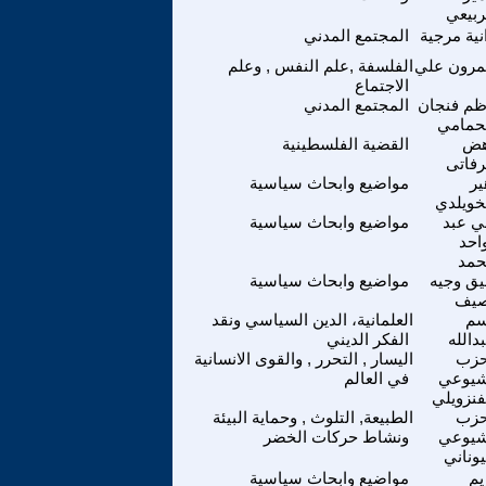
ربيعي
نية مرجية
المجتمع المدني
رون علي
الفلسفة ,علم النفس , وعلم
الاجتماع
ظم فنجان
المجتمع المدني
حمامي
هض
القضية الفلسطينية
رفاتى
ير
مواضيع وابحاث سياسية
خويلدي
ي عبد
مواضيع وابحاث سياسية
احد
مد
يق وجيه
مواضيع وابحاث سياسية
صيف
سم
العلمانية، الدين السياسي ونقد
دالله
الفكر الديني
حزب
اليسار , التحرر , والقوى الانسانية
شيوعي
في العالم
فنزويلي
حزب
الطبيعة, التلوث , وحماية البيئة
شيوعي
ونشاط حركات الخضر
يوناني
يم
مواضيع وابحاث سياسية