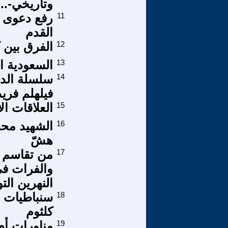
وتاريخي-..
11
رفع دعوى ق
القدم
12
الفرق بين ك
13
السعودية ا
14
فيلهلم فري
15
العلاقات ال
16
الشهيد محمد
هشّ
17
من تقاسم ا
والفرات ف
النهرين ال
18
سنباطيات 
كلثوم
19
مناورات أم