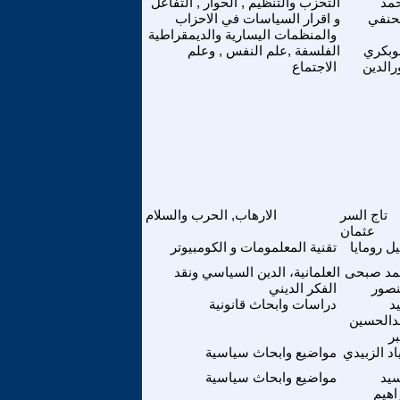
مد
التحزب والتنظيم , الحوار , التفاعل
حنفي
و اقرار السياسات في الاحزاب
والمنظمات اليسارية والديمقراطية
بوبكري
الفلسفة ,علم النفس , وعلم
رالدين
الاجتماع
تاج السر
الارهاب, الحرب والسلام
عثمان
يل رومايا
تقنية المعلمومات و الكومبيوتر
مد صبحى
العلمانية، الدين السياسي ونقد
صور
الفكر الديني
د
دراسات وابحاث قانونية
دالحسين
ر
اد الزبيدي
مواضيع وابحاث سياسية
سيد
مواضيع وابحاث سياسية
اهيم