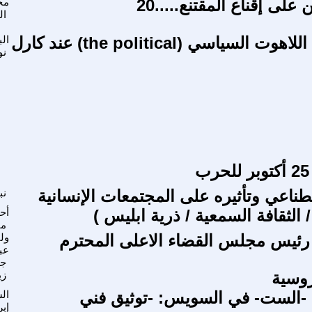
على إقناع المقتنع.....20
مح
ال
بنية مفهوم اللاهوت السياسي (the political) عند كارل
ال
نو
طناعي وتأثيره على المجتمعات الإنسانية
نب
الثقافة السمعية / ذرية ابليس )
أح
من
رئيس مجلس القضاء الاعلى المحترم
ولي
عب
جب
روسية
زي
-الست- في السويس: -توثيق فني
ال
إبر