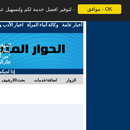
موافق - OK
لتوفير افضل خدمة لكم ولتسهيل عملي
أخبار عامة
-
وكالة أنباء المرأة
-
اخبار الأدب و
الموقع
يسارية
"من أج
حاز ال
إذا لديك
الزوار
اضافة/خدمات
بحث/الارشيف