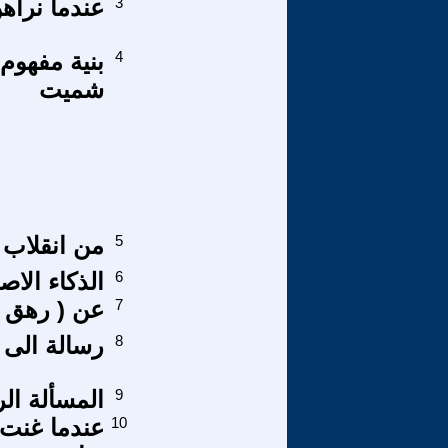
3
عندما نراهن 
4
شميت
5
من انقلاب 25 أكتوبر للحرب
6
الذكاء الاص
7
عن ( رهق / 
8
رسالة الى 
9
المسألة ال
10
عندما غنت 