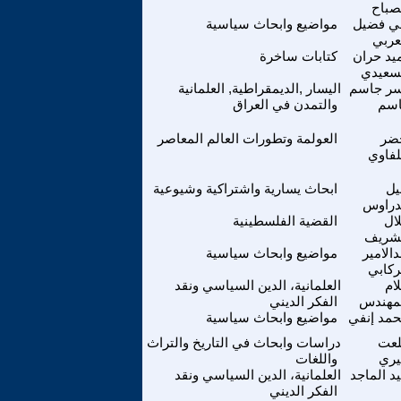
صباح
ي فضيل
مواضيع وابحاث سياسية
عربي
يد حران
كتابات ساخرة
سعيدي
سر جاسم
اليسار ,الديمقراطية, العلمانية
سم
والتمدن في العراق
ضر
العولمة وتطورات العالم المعاصر
فاوي
يل
ابحاث يسارية واشتراكية وشيوعية
دراوس
ال
القضية الفلسطينية
شريف
الامير
مواضيع وابحاث سياسية
ركابي
ام
العلمانية، الدين السياسي ونقد
مهندس
الفكر الديني
مد إنفي
مواضيع وابحاث سياسية
عت
دراسات وابحاث في التاريخ والتراث
ري
واللغات
د الماجد
العلمانية، الدين السياسي ونقد
الفكر الديني