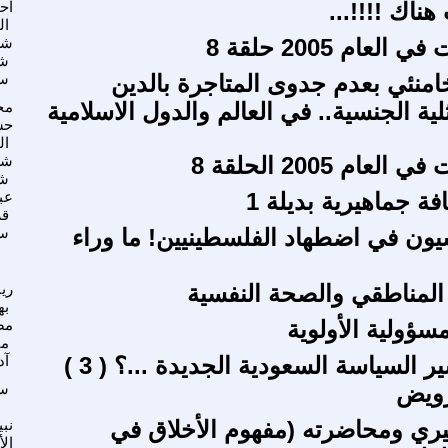
هناك !!!!...
اح
ال
لعام 2005 حلقة 8
شك
شي
امنئي بعدم جدوى المتاجرة بالدين
سع
ية الجنسية.. في العالم والدول الاسلامية
مح
حس
ال
عام 2005 الحلقة 8
شك
شي
ة جماهيرية بديلة 1
عب
قر
يون في اضطهاد الفلسطينيين! ما وراء
سع
 المناطقي والصحة النفسية
ري
به
لمسؤولية الأولوية
مص
من
ر السياسة السعودية الجديدة ...؟ ( 3 )
آد
رويض
سع
ري ومحاضرته (مفهوم الأخلاق في
نبي
الأ