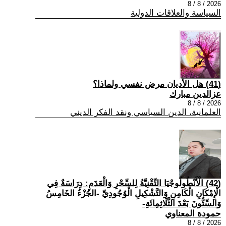
2026 / 8 / 8
السياسة والعلاقات الدولية
(41) هل الأديان مرض نفسي ولماذا؟
عزالدين مبارك
2026 / 8 / 8
العلمانية، الدين السياسي ونقد الفكر الديني
(42) الْأَنْطُولُوجْيَا التِّقْنِيَّةُ لِلسِّحْرِ وَالْعَدَمِ: دِرَاسَةٌ فِي
الْإِمْكَانِ الْكَامِنِ وَالتَّشْكِيلِ الْوُجُودِيِّ -الجُزْءُ الخَامِسُ
وَالسِّتُّونَ بَعْدَ الثَّلَاثِمِائَةِ-
حمودة المعناوي
2026 / 8 / 8