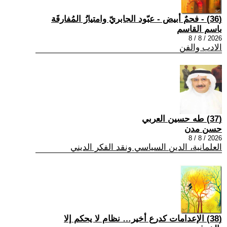
(36) - فحمٌ أبيض - عبّود الجابريّ وامتيازُ المُفارقَة
باسم القاسم
2026 / 8 / 8
الادب والفن
(37) طه حسين العربي
حسن مدن
2026 / 8 / 8
العلمانية، الدين السياسي ونقد الفكر الديني
(38) الإعدامات كدرع أخير… نظام لا يحكم إلا