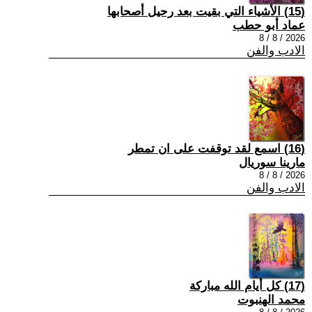
(15) الأشياء التي بقيت بعد رحيل أصحابها
عماد أبو حطب
2026 / 8 / 8
الادب والفن
(16) اسمع لقد توقفت على ان تمطر
مارينا سوريال
2026 / 8 / 8
الادب والفن
(17) كل أيام الله مباركة
محمد الهنبوت