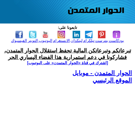
تابعونا على:
بودكاست
بنترست
تيلكرام
لينكدإن
الانستغرام
اليوتيوب
التويتر
الفيسبوك
تبرعاتكم وتبرعاتكن المالية تحفظ استقلال الحوار المتمدن،
فشاركونا في دعم استمرارية هذا الفضاء اليساري الحر
[اشترك في قناة ‫«الحوار المتمدن» على اليوتيوب]
الحوار المتمدن - موبايل
الموقع الرئيسي