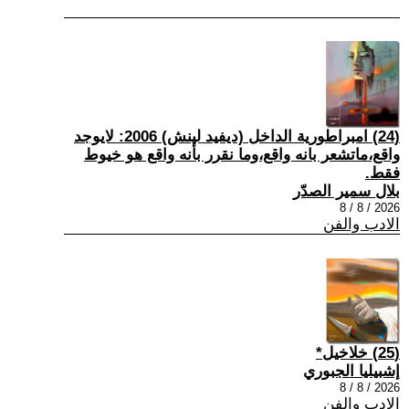
(24) امبراطورية الداخل (ديفيد لينش) 2006: لايوجد
واقع،ماتشعر بانه واقع،وما نقرر بأنه واقع هو خيوط
فقط.
بلال سمير الصدّر
2026 / 8 / 8
الادب والفن
(25) خلاخيل*
إشبيليا الجبوري
2026 / 8 / 8
الادب والفن