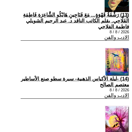
(13) رَشْفَةُ قَهْوَةٍ... مَعَ فَنَاجِينِ هَايْكُو الشَّاعِرَةِ فَاطِمَةِ
الْفَلَّاحِي. بقلم الكاتب الناقد د. عبد الرحيم الشويلي
فاطمة الفلاحي
2026 / 8 / 8
الادب والفن
(14) -ليلة الأكياس الذهبية- سيرة سطو صنع الأساطير
معتصم الصالح
2026 / 8 / 8
الادب والفن