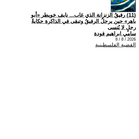
(11) رفيقُ الزنزانة الذي غاب... نايف خويطر «أبو
باهر» حين يرحلُ الرفيقُ وتبقى في الذاكرة حكايةُ
رجلٍ لا يُنسى
سامي ابراهيم فودة
2026 / 8 / 8
القضية الفلسطينية