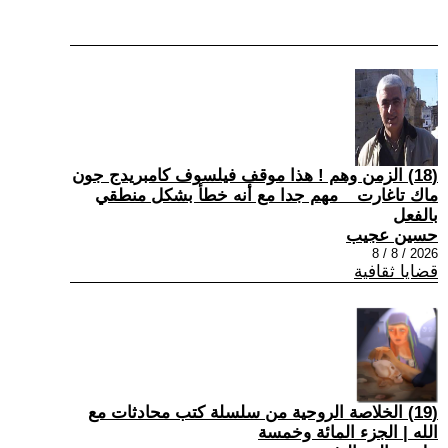
(18) الزمن وهم ! هذا موقف فيلسوف كامبريدج جون
ماك تاغارت _ مهم جدا مع أنه خطأ بشكل منطقي
بالفعل
حسين عجيب
2026 / 8 / 8
قضايا ثقافية
(19) الخلاصة الروحية من سلسلة كتب محادثات مع
الله | الجزء المائة وخمسة