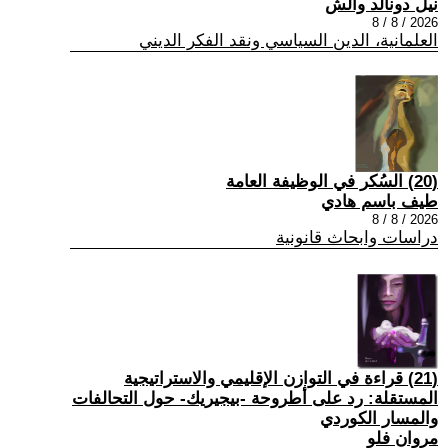
نيل دونالد والش
2026 / 8 / 8
العلمانية، الدين السياسي ونقد الفكر الديني
(20) السُكر في الوظيفة العامة
طيف باسم هادي
2026 / 8 / 8
دراسات وابحاث قانونية
(21) قراءة في التوازن الإقليمي والاستراتيجية
المستقلة: رد على أطروحة -بيجيريك- حول التحالفات
والمسار الكوردي
مروان فلو