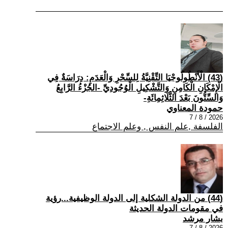
(43) الْأَنْطُولُوجْيَا التِّقْنِيَّةُ لِلسِّحْرِ وَالْعَدَمِ: دِرَاسَةٌ فِي
الْإِمْكَانِ الْكَامِنِ وَالتَّشْكِيلِ الْوُجُودِيِّ -الجُزْءُ الرَّابِعُ
وَالسِّتُّونَ بَعْدَ الثَّلَاثِمِائَةِ-
حمودة المعناوي
2026 / 8 / 7
الفلسفة ,علم النفس , وعلم الاجتماع
(44) من الدولة الشكلية إلى الدولة الوظيفية...رؤية
في مقومات الدولة الحديثة
بشار مرشد
2026 / 8 / 7