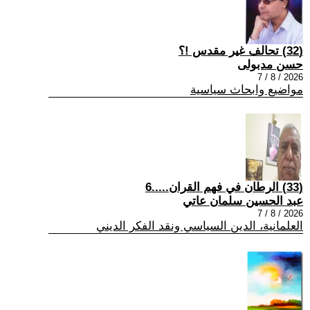
(32) تحالف غير مقدس !؟
حسن مدبولى
2026 / 8 / 7
مواضيع وابحاث سياسية
(33) الرطان في فهم القران.....6
عبد الحسين سلمان عاتي
2026 / 8 / 7
العلمانية، الدين السياسي ونقد الفكر الديني