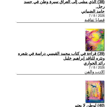
(38) الذي مشى إلى العراق سيرة وطن في جسد
رجل.
حامد الضبياني
2026 / 8 / 7
قضايا ثقافية
(39) قراءة في كتاب محمد القيسي دراسة في شعره
ونثره للناقد إبراهيم خليل
رائد الحواري
2026 / 8 / 7
الادب والفن
(40) لوطن لا يعتبر