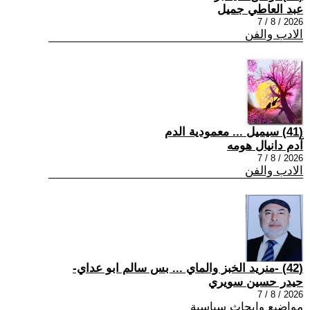
عبد العاطي جميل
2026 / 8 / 7
الادب والفن
(41) سيميل ... معمودية الدم
آدم دانيال هومه
2026 / 8 / 7
الادب والفن
(42) -منريد الخبز والماي ... بس سالم ابو عداي-
حيدر حسين سويري
2026 / 8 / 7
مواضيع وابحاث سياسية