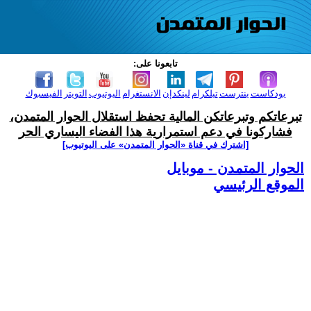
تابعونا على:
بودكاست
بنترست
تيلكرام
لينكدإن
الانستغرام
اليوتيوب
التويتر
الفيسبوك
تبرعاتكم وتبرعاتكن المالية تحفظ استقلال الحوار المتمدن،
فشاركونا في دعم استمرارية هذا الفضاء اليساري الحر
[اشترك في قناة ‫«الحوار المتمدن» على اليوتيوب]
الحوار المتمدن - موبايل
الموقع الرئيسي