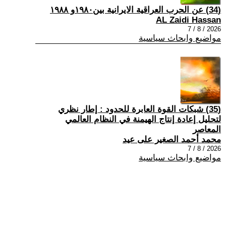
(34) عن الحرب العراقية الايرانية بين١٩٨٠و ١٩٨٨
AL Zaidi Hassan
2026 / 8 / 7
مواضيع وابحاث سياسية
(35) شبكات القوة العابرة للحدود : إطار نظري
لتحليل إعادة إنتاج الهيمنة في النظام العالمي
المعاصر
محمد أحمد الصغير على عيد
2026 / 8 / 7
مواضيع وابحاث سياسية