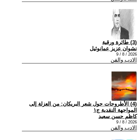
(3) طائرة ورقية
نشوان عزيز عمانوئيل
2026 / 8 / 9
الادب والفن
(4) الأطروحات حول شعر البريكان: من العزلة إلى
المواجهة النقدية ج١
كاظم حسن سعيد
2026 / 8 / 9
الادب والفن