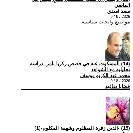
الماضي
سعد اميدي
2026 / 8 / 9
مواضيع وابحاث سياسية
(14) المسكوت عنه في قصص زكريا تامر: دراسة
تحليلية مع الشواهد
محمد عبد الكريم يوسف
2026 / 8 / 9
قضايا ثقافية
(15) -الدين زفرة المظلوم وشهقة المكلوم-[1]