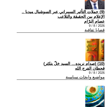
(9) حملات التأثير السيبراني عبر السوشيال ميديا ..
الإعلام بين الحقيقة والتلاعب
عصام البرّام
2026 / 8 / 9
قضايا ثقافية
(10) (صدام نريده… السيد خلّ يتكتر)
قحطان الفرج الله
2026 / 8 / 9
مواضيع وابحاث سياسية