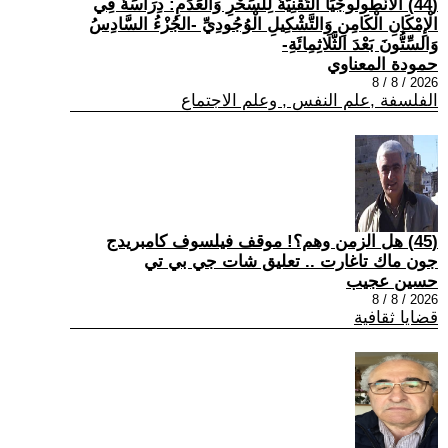
(44) الْأَنْطُولُوجْيَا التِّقْنِيَّةُ لِلسِّحْرِ وَالْعَدَمِ: دِرَاسَةٌ فِي
الْإِمْكَانِ الْكَامِنِ وَالتَّشْكِيلِ الْوُجُودِيِّ -الجُزْءُ السَّادِسُ
وَالسِّتُّونَ بَعْدَ الثَّلَاثِمِائَةِ-
حمودة المعناوي
2026 / 8 / 8
الفلسفة ,علم النفس , وعلم الاجتماع
(45) هل الزمن وهم؟! موقف فيلسوف كامبريدج
جون ماك تاغارت .. تعليق شات جي بي تي
حسين عجيب
2026 / 8 / 8
قضايا ثقافية