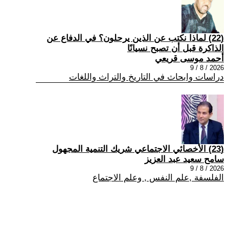
(22) لماذا نكتب عن الذين يرحلون؟ في الدفاع عن
الذاكرة قبل أن تصبح نسيانًا
أحمد موسى قريعي
2026 / 8 / 9
دراسات وابحاث في التاريخ والتراث واللغات
(23) الأخصائي الاجتماعي شريك التنمية المجهول
سامح سعيد عبد العزيز
2026 / 8 / 9
الفلسفة ,علم النفس , وعلم الاجتماع