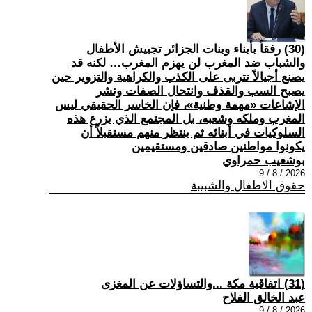
(30) رفقاً بأبناء وبنات الجزائر تجييش الأطفال
والشباب ضد المغرب لن يهزم المغرب… لكنه قد
يصنع أجيالاً تتربى على الكذب والكراهية والتزوير حين
يصبح السب والقذف وانتحال الصفات ونشر
الإشاعات «مهمة وطنية»، فإن الخاسر الحقيقي ليس
المغرب وملكه وشعبه، بل المجتمع الذي يزرع هذه
السلوكيات في أبنائه ثم ينتظر منهم مستقبلاً أن
يكونوا مواطنين صادقين ومستقيمين
بوشعيب حمراوي
2026 / 8 / 9
حقوق الاطفال والشبيبة
(31) اتفاقية مكة ...والتساؤلات عن المغزى
عبد الخالق الفلاح
2026 / 8 / 9