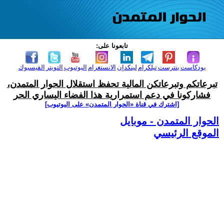
تابعونا على:
بودكاست
بنترست
تيلكرام
لينكدإن
الانستغرام
اليوتيوب
التويتر
الفيسبوك
تبرعاتكم وتبرعاتكن المالية تحفظ استقلال الحوار المتمدن،
فشاركونا في دعم استمرارية هذا الفضاء اليساري الحر
[اشترك في قناة ‫«الحوار المتمدن» على اليوتيوب]
الحوار المتمدن - موبايل
الموقع الرئيسي