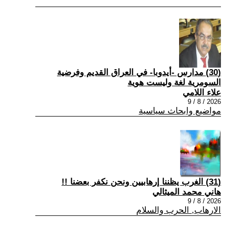
(30) مدارس -أيدوبا- في العراق القديم وفرضية
السومرية لغة وليست هوية
علاء اللامي
2026 / 8 / 9
مواضيع وابحاث سياسية
(31) الغرب يظننا إرهابيين ونحن نكفر بعضنا !!
هاني محمد الميثالي
2026 / 8 / 9
الارهاب, الحرب والسلام