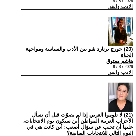
2026 / 8 / 9
الادب والفن
(20) جورج برنارد شو بين الأدب والسياسة ومواجهة
الحياة
هاشم معتوق
2026 / 8 / 9
الادب والفن
(21) لا تلوموا العربي إذا لم يصوّت قبل أن تسأل
الأحزاب العربية المواطن أين سيكون يوم الانتخابات،
عليها أن تجيب عن سؤال أصعب: أين كانت هي في
اليوم التالي للانتخابات السابقة؟