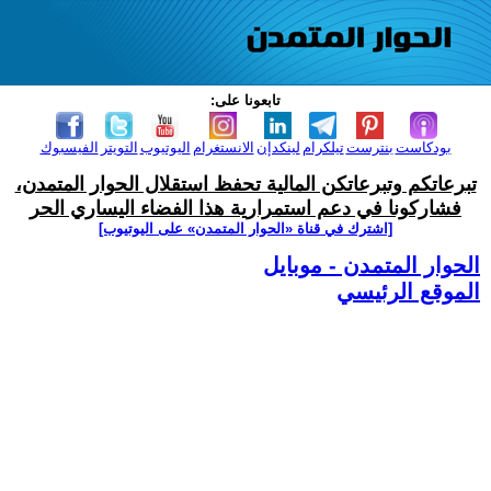
تابعونا على:
بودكاست
بنترست
تيلكرام
لينكدإن
الانستغرام
اليوتيوب
التويتر
الفيسبوك
تبرعاتكم وتبرعاتكن المالية تحفظ استقلال الحوار المتمدن،
فشاركونا في دعم استمرارية هذا الفضاء اليساري الحر
[اشترك في قناة ‫«الحوار المتمدن» على اليوتيوب]
الحوار المتمدن - موبايل
الموقع الرئيسي