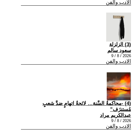
الادب والفن
(3) الزلزلة
سعود سالم
2026 / 8 / 9
الادب والفن
(4) -محاكمةُ السَّنة… لائحةُ اتهامٍ ضدَّ شعبٍ
مُستنزَف”
عبدالكريم مراد
2026 / 8 / 9
الادب والفن