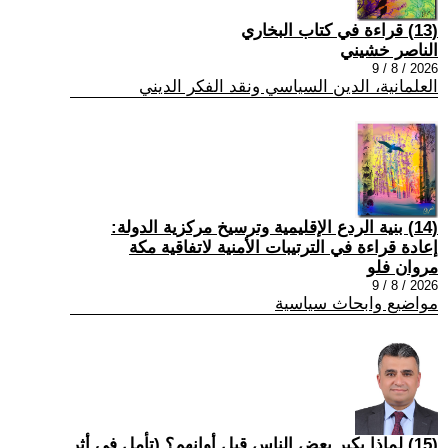
(13) قراءة في كتاب البخاري
الناصر خشيني
2026 / 8 / 9
العلمانية، الدين السياسي ونقد الفكر الديني
(14) بنية الردع الإقليمية وترسيخ مركزية الدولة:
إعادة قراءة في الترتيبات الأمنية لاتفاقية مكة
مروان فلو
2026 / 8 / 9
مواضيع وابحاث سياسية
(15) لماذا يكبر بعض الناس قبل أوانهم؟ (تأمل في أثر