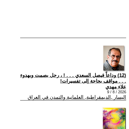
(12) وداعاً فيصل السعدي . . . ! ، رحل بصمت وبهدوء
. . . مواقف بحاجة إلى تفسيرات!
علاء مهدي
2026 / 8 / 9
اليسار ,الديمقراطية, العلمانية والتمدن في العراق