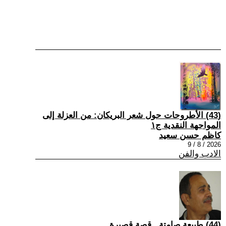
(43) الأطروحات حول شعر البريكان: من العزلة إلى
المواجهة النقدية ج١
كاظم حسن سعيد
2026 / 8 / 9
الادب والفن
(44) طبيعة صامتة...قصة قصيرة