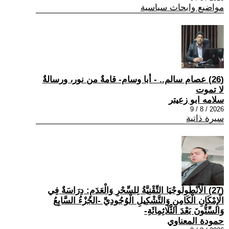
مواضيع وابحاث سياسية
(26) عصام سالم.. - أبا وسام- قامةٌ من نور، ورسالةٌ
لا تموت
سلامه ابو زعيتر
2026 / 8 / 9
سيرة ذاتية
(27) الْأَنْطُولُوجْيَا التِّقْنِيَّةُ لِلسِّحْرِ وَالْعَدَمِ: دِرَاسَةٌ فِي
الْإِمْكَانِ الْكَامِنِ وَالتَّشْكِيلِ الْوُجُودِيِّ -الجُزْءُ السَّابِعُ
وَالسِّتُّونَ بَعْدَ الثَّلَاثِمِائَةِ-
حمودة المعناوي