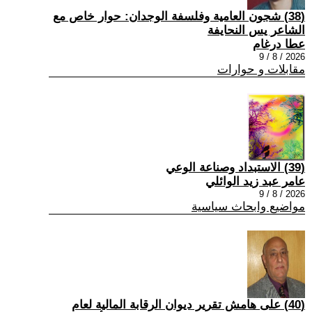
(38) شجون العامية وفلسفة الوجدان: حوار خاص مع
الشاعر يس النحايفة
عطا درغام
2026 / 8 / 9
مقابلات و حوارات
(39) الاستبداد وصناعة الوعي
عامر عبد زيد الوائلي
2026 / 8 / 9
مواضيع وابحاث سياسية
(40) على هامش تقرير ديوان الرقابة المالية لعام