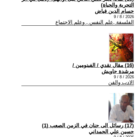
التجربة والحياة)
حسام الدين فياض
2026 / 8 / 9
الفلسفة ,علم النفس , وعلم الاجتماع
(16) مقال نقدي / الفينومين /
مرشدة جاويش
2026 / 8 / 9
الادب والفن
(17) رسائل الى حنان في الزمن الصعب (1)
حسين علي الحمداني