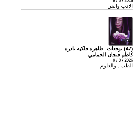
2026 / 8 / 9
الادب والفن
(47) توقعات: ظاهرة فلكية نادرة
كاظم فنجان الحمامي
2026 / 8 / 9
الطب , والعلوم