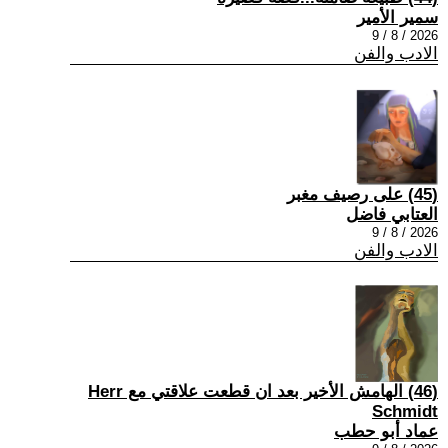
سمير الأمير
2026 / 8 / 9
الادب والفن
(45) على رصيف مغبر
العتابي فاضل
2026 / 8 / 9
الادب والفن
(46) الهامش الأخير بعد ان قطعت علاقتي مع Herr
Schmidt
عماد أبو حطب