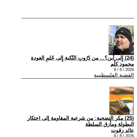
(24) إِلى أين؟... من دُرُوبِ النّكبة إِلى حُلمِ العودة
محمود كلّم
2026 / 8 / 9
القضية الفلسطينية
(25) مكر التضحية: من شرعية المقاومة إلى احتكار
البطولة ومأزق السلطة
عائد زقوت
2026 / 8 / 9