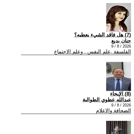
(7) هل فاقد الشيء يعطيه؟
حنان بديع
2026 / 8 / 9
الفلسفة ,علم النفس , وعلم الاجتماع
(8) الإيحاء
عبدالله عطوي الطوالبة
2026 / 8 / 9
الصحافة والاعلام