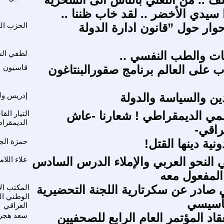
 سيدي الأخضر .. لقد خاب ظننا ..
وار حول ”قانون ادارة الدولة
الحزب ال
ات والطب النفسي ..
لطفي الش
ب على العالم برنامج صقورالبنتاغون
قاسيون
دين والسياسة والدولة
إدريس ولد
اسمي الديمقراطي ! شعارنا -عاش
التيار ال
الديمقرا
راقي-
ية دينها القتل!
حمزة الج
النحو العربي والإملاء الدرس السادس
علاء اللا
 المفعول معه
صادر عن سكرتارية اللجنة التحضيرية
المكتب الإ
الوطني ا
تأسيسي
العراقي
قاد المؤتمر العام الرابع للصحفيين
سعد هج