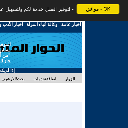
موافق - OK
لتوفير افضل خدمة لكم ولتسهيل عملي
أخبار عامة
-
وكالة أنباء المرأة
-
اخبار الأدب و
الموقع
يسارية
"من أج
حاز ال
إذا لديك
الزوار
اضافة/خدمات
بحث/الارشيف