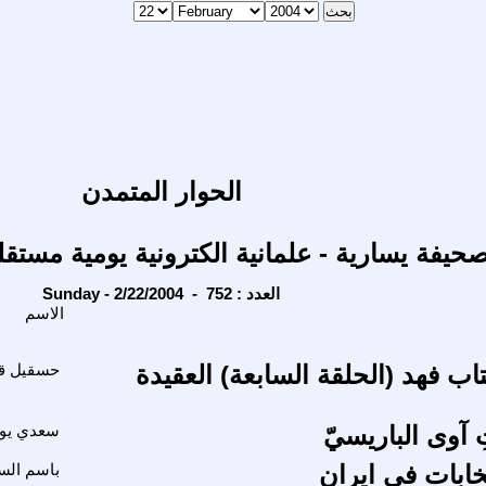
الحوار المتمدن
حيفة يسارية - علمانية الكترونية يومية مستقل
Sunday - 2/22/2004 - العدد : 752
الاسم
ب فهد (الحلقة السابعة) العقيدة
حسقيل ق
ِ آوى الباريسيّ
سعدي ي
تخابات في ايران
باسم الس