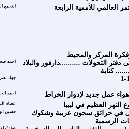
مر العالمي للأممية الرابعة
التجمع ا
وفكرة المركز والمحيط
فتر التحولات ..........دارفور والبلاد
احمد ضحي
...... كتابة
جهاد نصر
واء عمل جديد لإدوار الخراط
أحمد الخ
 النهر العظيم في ليبيا
عصام الب
لى في حرائق سجون عربية وشكوك
حسين اله
ات الرسمية
.. من التغني بالناس الى السخرية
صادق الا