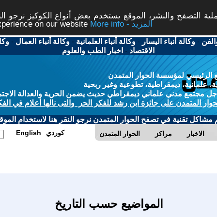
ة التصفح والنشر، الموقع يستخدم بعض أنواع الكوكيز نرجو النق
More info - المزيد
experience on our website
الفن
-
وكالة أنباء اليسار
-
وكالة أنباء العلمانية
-
وكالة أنباء العمال
-
وكا
الاقتصاد
-
اخبار الطب والعلوم
 الرئيسي لمؤسسة الحوار المتمدن
، علمانية، ديمقراطية، تطوعية وغير ربحية
ل مجتمع مدني علماني ديمقراطي حديث يضمن الحرية والعدالة الاجتم
حوار المتمدن على جائزة ابن رشد للفكر الحر والتى نالها أعلام في الفك
م مشاكل تقنية في تصفح الحوار المتمدن نرجو النقر هنا لاستخدام الموقع
كوردي
English
الاخبار
مراكز
الحوار المتمدن
المواضيع حسب التاريخ