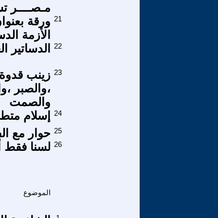
مـصــــر ت
21
ورقة بعنوا
الأزمة الد
22
الدساتير الع
23
زينب قدوة 
،والصبر ،و
والصمت
24
إسلام متط
25
حوار مع ال
26
لسنا فقط أم
الموضوع
1