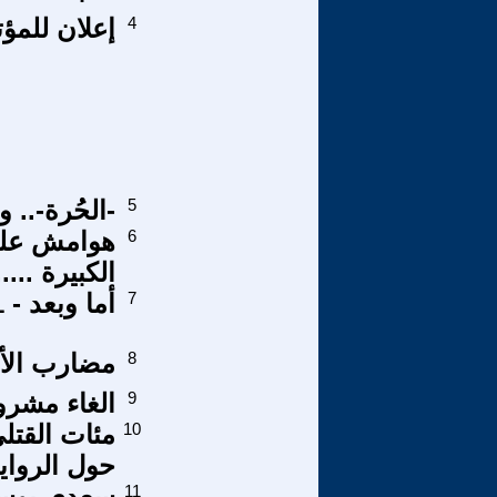
4
إعلان للمؤت
5
-الحُرة-.. 
6
هوامش على د
الكبيرة .....
7
أما وبعد - 1-1
8
مضارب الأه
9
الغاء مشروع
10
مئات القت
حول الرواي
11
سعدي يوسف 