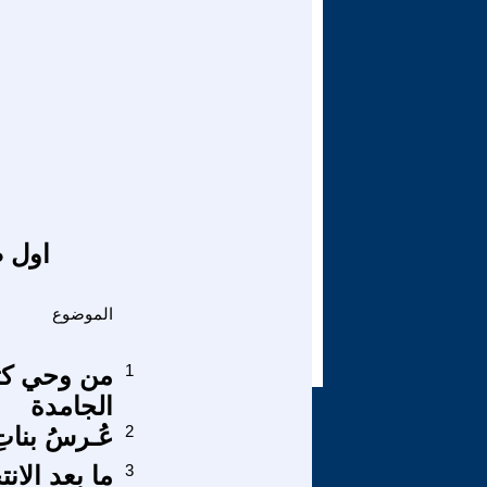
اول ص
الموضوع
1
من وحي كتا
الجامدة
2
عُـرسُ بنات
3
ما بعد الان