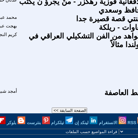
أفغانية فوزية رهكزر - منْ يجرؤ ن يكتب
 حافظ وسعدي
نتي قصة قصيرة جدا
محمد عبد
غاوات - ريلكة
بهجت عب
هد من الفن التشكيلي العراقي في
كريم النج
ندا مثالاً
 العاصفة
أمجد شبي
RSS
الانستغرام
لينكد إن
تيلكرام
بنترست
بلوكر