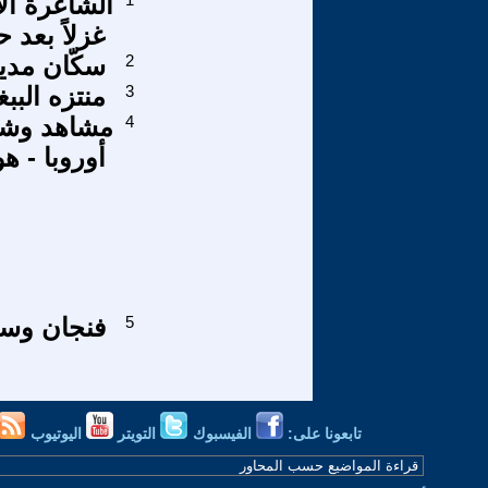
الشاعرة ال
غزلاً بعد
2
سكّان مدي
3
منتزه البب
4
مشاهد وشوا
أوروبا - هول
5
فنجان وسط
تابعونا على:
الفيسبوك
التويتر
اليوتيوب