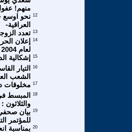
منهم! عفوا
12
نحو اوسع ح
العراقية-
13
تعدد الزوج
14
إعلان الحر
لعام 2004
15
إشكالية ال
16
التيار الق
الشعب الع
17
مخلوقات دون
18
المبسط في 
والثلاثون :
19
بيان صحفي 
للمؤتمر ال
20
بمناسبة انع