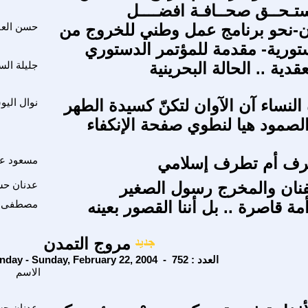
ستـحــق صحــافـة افضــــل
ن-نحو برنامج عمل وطني للخروج من
حسن العا
ستورية- مقدمة للمؤتمر الدستوري
قدية .. الحالة البحرينية
جليلة الس
النساء آن الآوان لتكنّ كسيدة الطهر
نوال الي
الصمود هيا لنطوي صفحة الإنكفاء
رف أم تطرف إسلامي
مسعود ع
فنان والمخرج رسول الصغير
عدنان حس
ة قاصرة .. بل أننا القصور بعينه
مصطفى ا
مروج التمدن
Sunday - Sunday, February 22, 2004 - العدد : 752
الاسم
عدنان حس